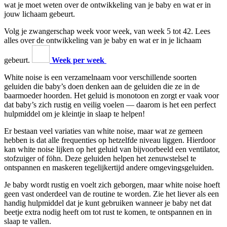
wat je moet weten over de ontwikkeling van je baby en wat er in
jouw lichaam gebeurt.
Volg je zwangerschap week voor week, van week 5 tot 42. Lees
alles over de ontwikkeling van je baby en wat er in je lichaam
gebeurt.
Week per week
White noise is een verzamelnaam voor verschillende soorten
geluiden die baby’s doen denken aan de geluiden die ze in de
baarmoeder hoorden. Het geluid is monotoon en zorgt er vaak voor
dat baby’s zich rustig en veilig voelen — daarom is het een perfect
hulpmiddel om je kleintje in slaap te helpen!
Er bestaan veel variaties van white noise, maar wat ze gemeen
hebben is dat alle frequenties op hetzelfde niveau liggen. Hierdoor
kan white noise lijken op het geluid van bijvoorbeeld een ventilator,
stofzuiger of föhn. Deze geluiden helpen het zenuwstelsel te
ontspannen en maskeren tegelijkertijd andere omgevingsgeluiden.
Je baby wordt rustig en voelt zich geborgen, maar white noise hoeft
geen vast onderdeel van de routine te worden. Zie het liever als een
handig hulpmiddel dat je kunt gebruiken wanneer je baby net dat
beetje extra nodig heeft om tot rust te komen, te ontspannen en in
slaap te vallen.