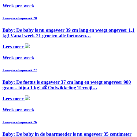
Week per week
Zwangerschapsweek 28
Baby: De baby is nu ongeveer 39 cm lang en weegt ongeveer 1,1
kg! Vanaf week 21 groeien alle foetussen…
Lees meer
Week per week
Zwangerschapsweek 27
Baby: De foetus is ongeveer 37 cm lang en weegt ongeveer 980
gram – bijna 1 kg! 👶 Ontwikkeling Terwijl…
Lees meer
Week per week
Zwangerschapsweek 26
Baby: De baby in de baarmoeder is nu ongeveer 35 centimeter