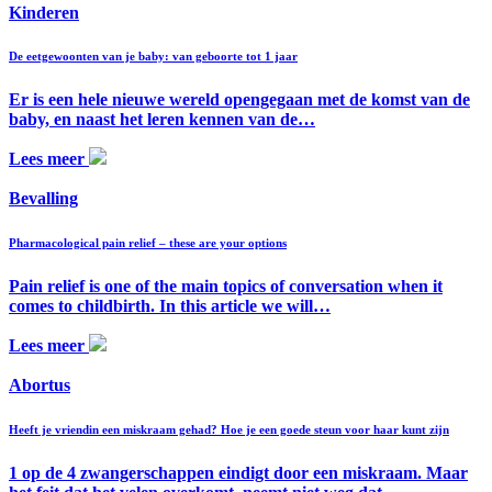
Kinderen
De eetgewoonten van je baby: van geboorte tot 1 jaar
Er is een hele nieuwe wereld opengegaan met de komst van de
baby, en naast het leren kennen van de…
Lees meer
Bevalling
Pharmacological pain relief – these are your options
Pain relief is one of the main topics of conversation when it
comes to childbirth. In this article we will…
Lees meer
Abortus
Heeft je vriendin een miskraam gehad? Hoe je een goede steun voor haar kunt zijn
1 op de 4 zwangerschappen eindigt door een miskraam. Maar