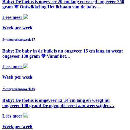
Baby: De foetus is ongeveer 20 cm lang en weegt ongeveer 250
gram 💜 Ontwikkeling Het lichaam van de baby…
Lees meer
Week per week
Zwangerschapsweek 17
Baby: De baby in de buik is nu ongeveer 15 cm lang en weegt
ongeveer 180 gram 💜 Vanaf het…
Lees meer
Week per week
Zwangerschapsweek 16
Baby: De foetus is ongeveer 12-14 cm lang en weegt nu
ongeveer 100 gram! De ogen, die eerst aan weerszijden…
Lees meer
Week per week