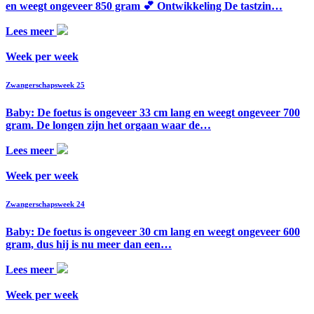
en weegt ongeveer 850 gram 💕 Ontwikkeling De tastzin…
Lees meer
Week per week
Zwangerschapsweek 25
Baby: De foetus is ongeveer 33 cm lang en weegt ongeveer 700
gram. De longen zijn het orgaan waar de…
Lees meer
Week per week
Zwangerschapsweek 24
Baby: De foetus is ongeveer 30 cm lang en weegt ongeveer 600
gram, dus hij is nu meer dan een…
Lees meer
Week per week