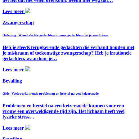
het feit dat het velen overkomt, neemt niet weg dat…
Lees meer
Zwangerschap
Oefening: Wissel slechte gedachten in voor gedachten die je goed doen.
Heb je steeds terugkerende gedachten die verband houden met
je miskraam of toekomstige zwangerschap? Heb je irrationele
gedachten, waardoor je…
Lees meer
Bevalling
Gids: Veelvoorkomende problemen en herstel na een keizersnede
Problemen en herstel na een keizersnede kunnen voor een
vrouw een overweldigende tijd zijn. Het lichaam heeft veel
fysieke stress…
Lees meer