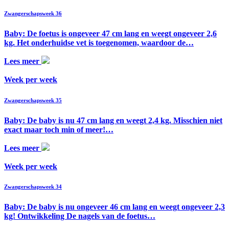
Zwangerschapsweek 36
Baby: De foetus is ongeveer 47 cm lang en weegt ongeveer 2,6
kg. Het onderhuidse vet is toegenomen, waardoor de…
Lees meer
Week per week
Zwangerschapsweek 35
Baby: De baby is nu 47 cm lang en weegt 2,4 kg. Misschien niet
exact maar toch min of meer!…
Lees meer
Week per week
Zwangerschapsweek 34
Baby: De baby is nu ongeveer 46 cm lang en weegt ongeveer 2,3
kg! Ontwikkeling De nagels van de foetus…