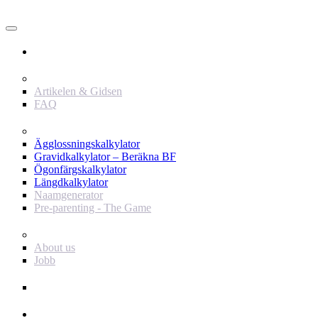
Användare
Innehåll
Artikelen & Gidsen
FAQ
Verktyg
Ägglossningskalkylator
Gravidkalkylator – Beräkna BF
Ögonfärgskalkylator
Längdkalkylator
Naamgenerator
Pre-parenting - The Game
Baby Journey
About us
Jobb
Support
Annonsör