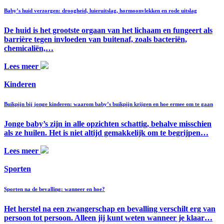
Baby’s huid verzorgen: droogheid, luieruitslag, hormoonvlekken en rode uitslag
De huid is het grootste orgaan van het lichaam en fungeert als
barrière tegen invloeden van buitenaf, zoals bacteriën,
chemicaliën,…
Lees meer
Kinderen
Buikpijn bij jonge kinderen: waarom baby’s buikpijn krijgen en hoe ermee om te gaan
Jonge baby’s zijn in alle opzichten schattig, behalve misschien
als ze huilen. Het is niet altijd gemakkelijk om te begrijpen…
Lees meer
Sporten
Sporten na de bevalling: wanneer en hoe?
Het herstel na een zwangerschap en bevalling verschilt erg van
persoon tot persoon. Alleen jij kunt weten wanneer je klaar…