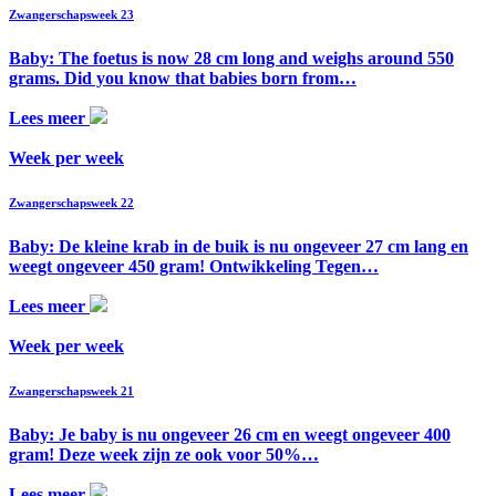
Zwangerschapsweek 23
Baby: The foetus is now 28 cm long and weighs around 550
grams. Did you know that babies born from…
Lees meer
Week per week
Zwangerschapsweek 22
Baby: De kleine krab in de buik is nu ongeveer 27 cm lang en
weegt ongeveer 450 gram! Ontwikkeling Tegen…
Lees meer
Week per week
Zwangerschapsweek 21
Baby: Je baby is nu ongeveer 26 cm en weegt ongeveer 400
gram! Deze week zijn ze ook voor 50%…
Lees meer