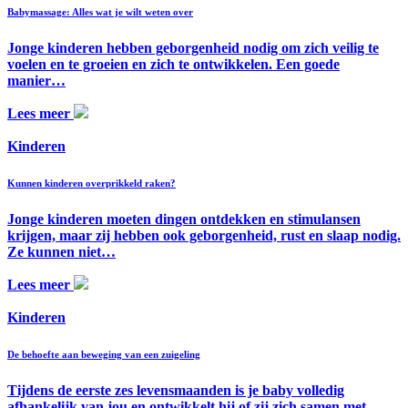
Babymassage: Alles wat je wilt weten over
Jonge kinderen hebben geborgenheid nodig om zich veilig te
voelen en te groeien en zich te ontwikkelen. Een goede
manier…
Lees meer
Kinderen
Kunnen kinderen overprikkeld raken?
Jonge kinderen moeten dingen ontdekken en stimulansen
krijgen, maar zij hebben ook geborgenheid, rust en slaap nodig.
Ze kunnen niet…
Lees meer
Kinderen
De behoefte aan beweging van een zuigeling
Tijdens de eerste zes levensmaanden is je baby volledig
afhankelijk van jou en ontwikkelt hij of zij zich samen met…