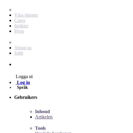
För dig som annonsör
Våra tjänster
Cases
Insikter
Press
Baby Journey
About us
Jobb
Contact
Logga ut
Log in
Språk
Gebruikers
Inhoud
Artikelen
Tools