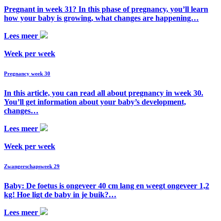
Pregnant in week 31? In this phase of pregnancy, you’ll learn
how your baby is growing, what changes are happening…
Lees meer
Week per week
Pregnancy week 30
In this article, you can read all about pregnancy in week 30.
You’ll get information about your baby’s development,
changes…
Lees meer
Week per week
Zwangerschapsweek 29
Baby: De foetus is ongeveer 40 cm lang en weegt ongeveer 1,2
kg! Hoe ligt de baby in je buik?…
Lees meer