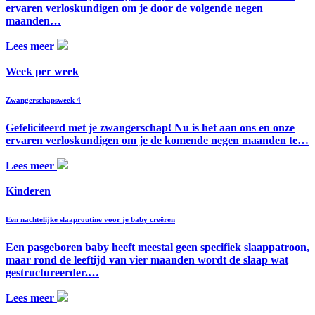
ervaren verloskundigen om je door de volgende negen
maanden…
Lees meer
Week per week
Zwangerschapsweek 4
Gefeliciteerd met je zwangerschap! Nu is het aan ons en onze
ervaren verloskundigen om je de komende negen maanden te…
Lees meer
Kinderen
Een nachtelijke slaaproutine voor je baby creëren
Een pasgeboren baby heeft meestal geen specifiek slaappatroon,
maar rond de leeftijd van vier maanden wordt de slaap wat
gestructureerder.…
Lees meer