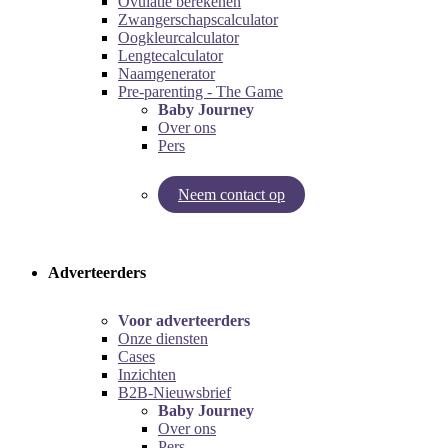
Ovulatie berekenen
Zwangerschapscalculator
Oogkleurcalculator
Lengtecalculator
Naamgenerator
Pre-parenting - The Game
Baby Journey
Over ons
Pers
Neem contact op
Try our pregnancy calculator!
Try the pre-parenting game!
Adverteerders
Voor adverteerders
Onze diensten
Cases
Inzichten
B2B-Nieuwsbrief
Baby Journey
Over ons
Pers