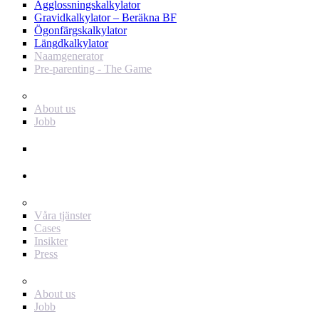
Ägglossningskalkylator
Gravidkalkylator – Beräkna BF
Ögonfärgskalkylator
Längdkalkylator
Naamgenerator
Pre-parenting - The Game
Baby Journey
About us
Jobb
Support
Annonsör
För dig som annonsör
Våra tjänster
Cases
Insikter
Press
Baby Journey
About us
Jobb