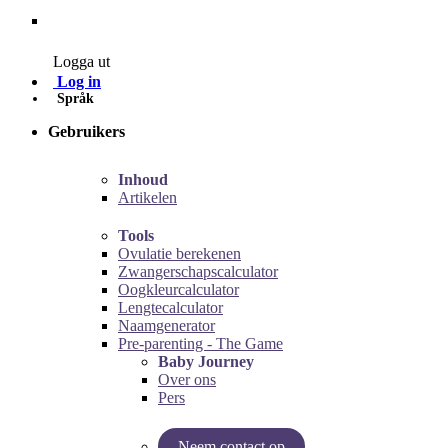
Contact
Logga ut
Log in
Språk
Gebruikers
Inhoud
Artikelen
Tools
Ovulatie berekenen
Zwangerschapscalculator
Oogkleurcalculator
Lengtecalculator
Naamgenerator
Pre-parenting - The Game
Baby Journey
Over ons
Pers
Neem contact op