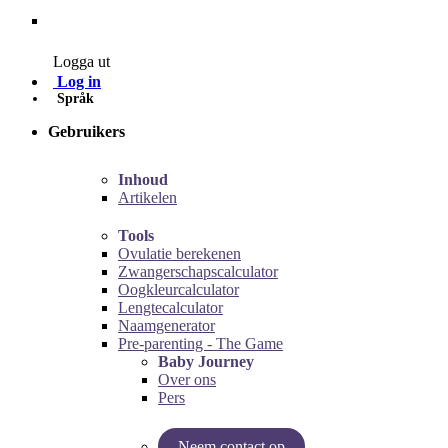
Contact
Logga ut
Log in
Språk
Gebruikers
Inhoud
Artikelen
Tools
Ovulatie berekenen
Zwangerschapscalculator
Oogkleurcalculator
Lengtecalculator
Naamgenerator
Pre-parenting - The Game
Baby Journey
Over ons
Pers
Neem contact op