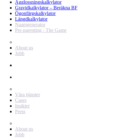
Ägglossningskalkylator
Gravidkalkylator – Beräkna BF
Ögonfärgskalkylator
Längdkalkylator
Naamgenerator
Pre-parenting - The Game
Baby Journey
About us
Jobb
Support
Annonsör
För dig som annonsör
Våra tjänster
Cases
Insikter
Press
Baby Journey
About us
Jobb