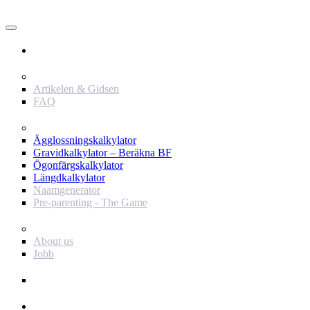
Användare
Innehåll
Artikelen & Gidsen
FAQ
Verktyg
Ägglossningskalkylator
Gravidkalkylator – Beräkna BF
Ögonfärgskalkylator
Längdkalkylator
Naamgenerator
Pre-parenting - The Game
Baby Journey
About us
Jobb
Support
Annonsör