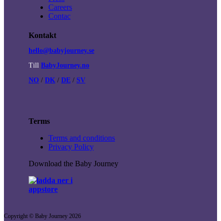
Careers
Contac
Kontakt
hello@babyjourney.se
Till
BabyJourney.no
NO
/
DK
/
DE
/
SV
Terms
Terms and conditions
Privacy Policy
Download the Baby Journey
Copyright © Baby Journey
2026