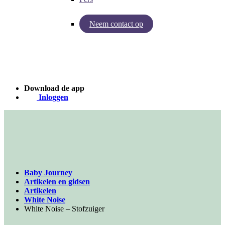
Neem contact op
Inzichten van Baby Journey
Case - Apohem
Download de app
Inloggen
Baby Journey
Artikelen en gidsen
Artikelen
White Noise
White Noise – Stofzuiger