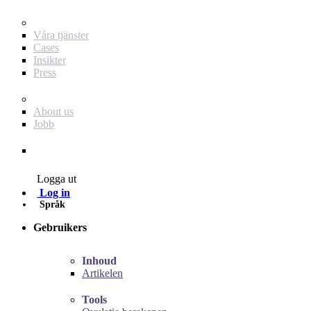
För dig som annonsör
Våra tjänster
Cases
Insikter
Press
Baby Journey
About us
Jobb
Contact
Logga ut
Log in
Språk
Gebruikers
Inhoud
Artikelen
Tools