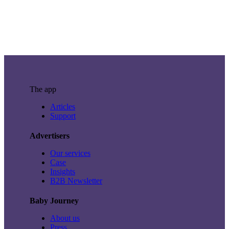
The app
Articles
Support
Advertisers
Our services
Case
Insights
B2B Newsletter
Baby Journey
About us
Press