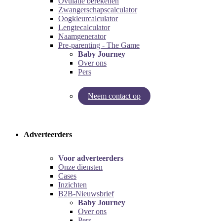
Ovulatie berekenen
Zwangerschapscalculator
Oogkleurcalculator
Lengtecalculator
Naamgenerator
Pre-parenting - The Game
Baby Journey
Over ons
Pers
Neem contact op
Try our pregnancy calculator!
Try the pre-parenting game!
Adverteerders
Voor adverteerders
Onze diensten
Cases
Inzichten
B2B-Nieuwsbrief
Baby Journey
Over ons
Pers