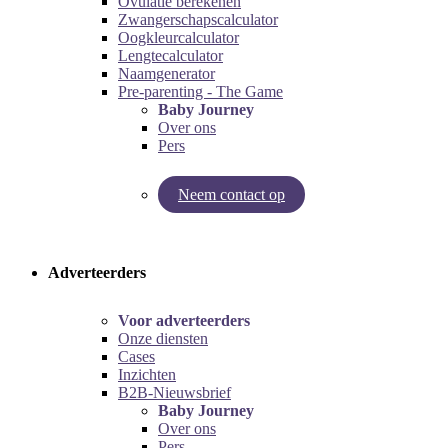
Ovulatie berekenen
Zwangerschapscalculator
Oogkleurcalculator
Lengtecalculator
Naamgenerator
Pre-parenting - The Game
Baby Journey
Over ons
Pers
Neem contact op
Try our pregnancy calculator!
Try the pre-parenting game!
Adverteerders
Voor adverteerders
Onze diensten
Cases
Inzichten
B2B-Nieuwsbrief
Baby Journey
Over ons
Pers