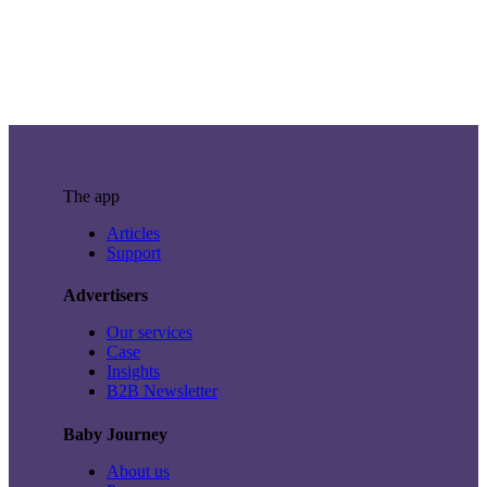
The app
Articles
Support
Advertisers
Our services
Case
Insights
B2B Newsletter
Baby Journey
About us