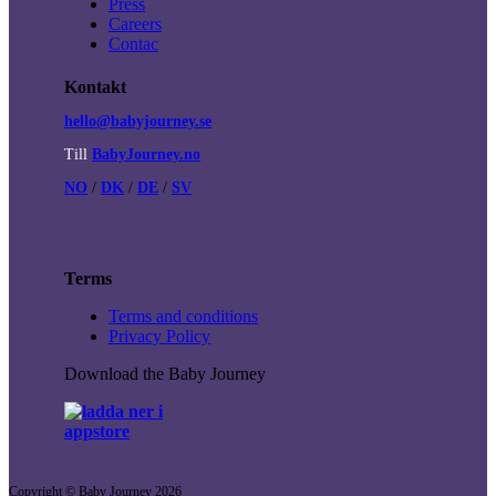
Press
Careers
Contac
Kontakt
hello@babyjourney.se
Till
BabyJourney.no
NO
/
DK
/
DE
/
SV
Terms
Terms and conditions
Privacy Policy
Download the Baby Journey
Copyright © Baby Journey
2026