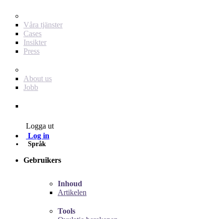
För dig som annonsör
Våra tjänster
Cases
Insikter
Press
Baby Journey
About us
Jobb
Contact
Logga ut
Log in
Språk
Gebruikers
Inhoud
Artikelen
Tools