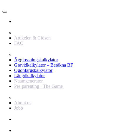
Användare
Innehåll
Artikelen & Gidsen
FAQ
Verktyg
Ägglossningskalkylator
Gravidkalkylator – Beräkna BF
Ögonfärgskalkylator
Längdkalkylator
Naamgenerator
Pre-parenting - The Game
Baby Journey
About us
Jobb
Support
Annonsör