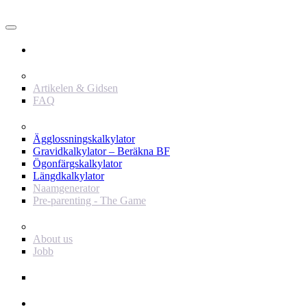
Användare
Innehåll
Artikelen & Gidsen
FAQ
Verktyg
Ägglossningskalkylator
Gravidkalkylator – Beräkna BF
Ögonfärgskalkylator
Längdkalkylator
Naamgenerator
Pre-parenting - The Game
Baby Journey
About us
Jobb
Support
Annonsör