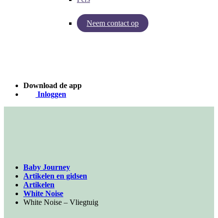
Neem contact op
Inzichten van Baby Journey
Case - Apohem
Download de app
Inloggen
Baby Journey
Artikelen en gidsen
Artikelen
White Noise
White Noise – Vliegtuig