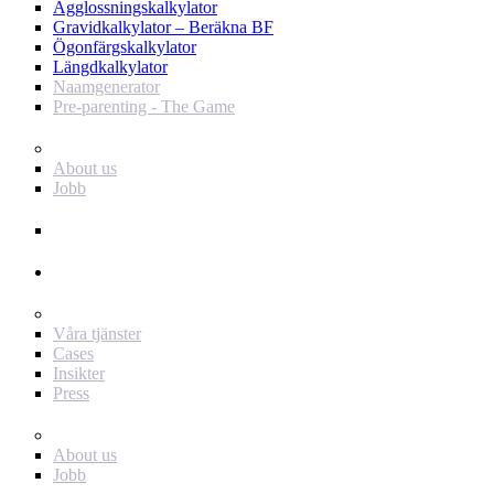
Ägglossningskalkylator
Gravidkalkylator – Beräkna BF
Ögonfärgskalkylator
Längdkalkylator
Naamgenerator
Pre-parenting - The Game
Baby Journey
About us
Jobb
Support
Annonsör
För dig som annonsör
Våra tjänster
Cases
Insikter
Press
Baby Journey
About us
Jobb