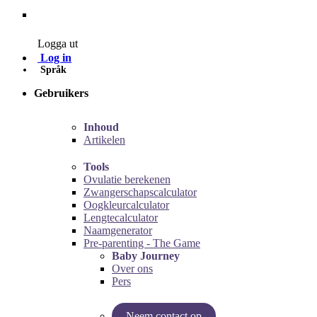
Contact
Logga ut
Log in
Språk
Gebruikers
Inhoud
Artikelen
Tools
Ovulatie berekenen
Zwangerschapscalculator
Oogkleurcalculator
Lengtecalculator
Naamgenerator
Pre-parenting - The Game
Baby Journey
Over ons
Pers
Neem contact op