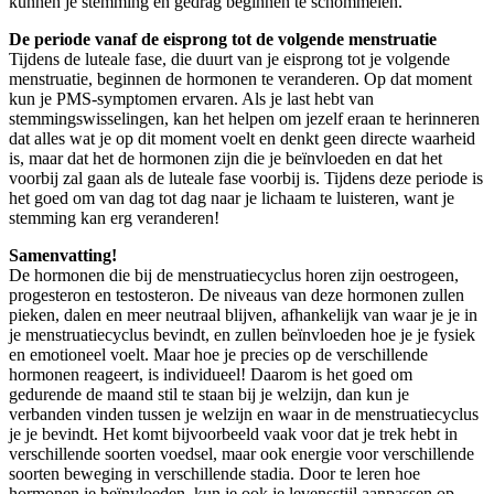
kunnen je stemming en gedrag beginnen te schommelen.
De periode vanaf de eisprong tot de volgende menstruatie
Tijdens de luteale fase, die duurt van je eisprong tot je volgende
menstruatie, beginnen de hormonen te veranderen. Op dat moment
kun je PMS-symptomen ervaren. Als je last hebt van
stemmingswisselingen, kan het helpen om jezelf eraan te herinneren
dat alles wat je op dit moment voelt en denkt geen directe waarheid
is, maar dat het de hormonen zijn die je beïnvloeden en dat het
voorbij zal gaan als de luteale fase voorbij is. Tijdens deze periode is
het goed om van dag tot dag naar je lichaam te luisteren, want je
stemming kan erg veranderen!
Samenvatting!
De hormonen die bij de menstruatiecyclus horen zijn oestrogeen,
progesteron en testosteron. De niveaus van deze hormonen zullen
pieken, dalen en meer neutraal blijven, afhankelijk van waar je je in
je menstruatiecyclus bevindt, en zullen beïnvloeden hoe je je fysiek
en emotioneel voelt. Maar hoe je precies op de verschillende
hormonen reageert, is individueel! Daarom is het goed om
gedurende de maand stil te staan bij je welzijn, dan kun je
verbanden vinden tussen je welzijn en waar in de menstruatiecyclus
je je bevindt. Het komt bijvoorbeeld vaak voor dat je trek hebt in
verschillende soorten voedsel, maar ook energie voor verschillende
soorten beweging in verschillende stadia. Door te leren hoe
hormonen je beïnvloeden, kun je ook je levensstijl aanpassen op