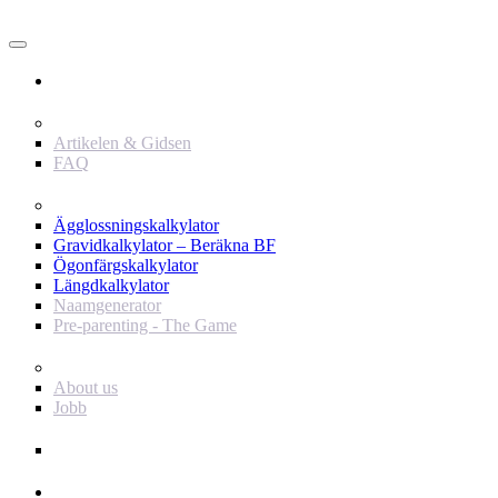
Användare
Innehåll
Artikelen & Gidsen
FAQ
Verktyg
Ägglossningskalkylator
Gravidkalkylator – Beräkna BF
Ögonfärgskalkylator
Längdkalkylator
Naamgenerator
Pre-parenting - The Game
Baby Journey
About us
Jobb
Support
Annonsör