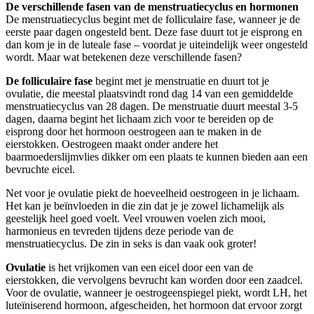
De verschillende fasen van de menstruatiecyclus en hormonen
De menstruatiecyclus begint met de folliculaire fase, wanneer je de
eerste paar dagen ongesteld bent. Deze fase duurt tot je eisprong en
dan kom je in de luteale fase – voordat je uiteindelijk weer ongesteld
wordt. Maar wat betekenen deze verschillende fasen?
De folliculaire fase
begint met je menstruatie en duurt tot je
ovulatie, die meestal plaatsvindt rond dag 14 van een gemiddelde
menstruatiecyclus van 28 dagen. De menstruatie duurt meestal 3-5
dagen, daarna begint het lichaam zich voor te bereiden op de
eisprong door het hormoon oestrogeen aan te maken in de
eierstokken. Oestrogeen maakt onder andere het
baarmoederslijmvlies dikker om een plaats te kunnen bieden aan een
bevruchte eicel.
Net voor je ovulatie piekt de hoeveelheid oestrogeen in je lichaam.
Het kan je beïnvloeden in die zin dat je je zowel lichamelijk als
geestelijk heel goed voelt. Veel vrouwen voelen zich mooi,
harmonieus en tevreden tijdens deze periode van de
menstruatiecyclus. De zin in seks is dan vaak ook groter!
Ovulatie
is het vrijkomen van een eicel door een van de
eierstokken, die vervolgens bevrucht kan worden door een zaadcel.
Voor de ovulatie, wanneer je oestrogeenspiegel piekt, wordt LH, het
luteïniserend hormoon, afgescheiden, het hormoon dat ervoor zorgt