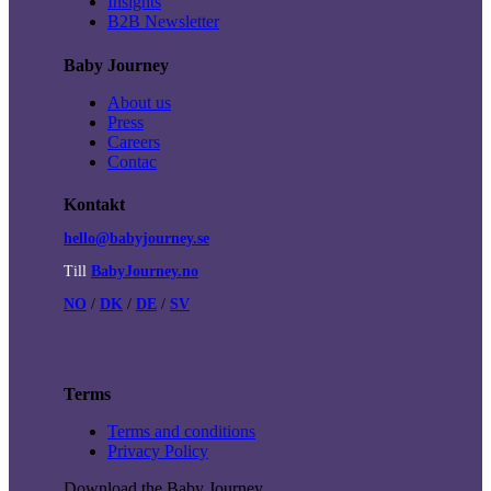
Insights
B2B Newsletter
Baby Journey
About us
Press
Careers
Contac
Kontakt
hello@babyjourney.se
Till
BabyJourney.no
NO
/
DK
/
DE
/
SV
Terms
Terms and conditions
Privacy Policy
Download the Baby Journey