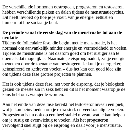
De verschillende hormonen oestrogeen, progesteron en testosteron
hebben verschillende pieken en dalen tijdens de menstruatiecyclus.
Dit heeft invloed op hoe je je voelt, van je energie, eetlust en
humeur tot hoe sociaal je bent.
De periode vanaf de eerste dag van de menstruatie tot aan de
ovulatie
Tijdens de folliculaire fase, die begint met je menstruatie, is het
normaal om aanvankelijk minder energie en vermoeidheid te voelen.
Tijdens de menstruatie is het daarom goed om het rustiger aan te
doen als dat mogelijk is. Naarmate je eisprong nadert, zal je energie
toenemen door de toename van oestrogeen. Je kunt je energieker,
geïnspireerd en gedreven voelen – dus het kan een goed idee zijn
om tijdens deze fase grotere projecten te plannen.
Het is ook tijdens deze fase, net voor de eisprong, dat je biologisch
gezien de meeste zin in seks hebt en dit is het moment waarop je de
kans hebt om zwanger te worden.
Aan het einde van deze fase bereikt het testosteronniveau een piek,
wat je kan beïnvloeden om je extra sterk en veerkrachtig te voelen.
Progesteron is nu ook op een heel stabiel niveau, wat je kan helpen
om je rustig en evenwichtig te voelen. Als het progesteron
vervolgend snel stijgt bij de eisprong en daalt voor je menstruatie,