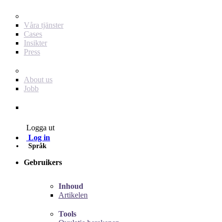
För dig som annonsör
Våra tjänster
Cases
Insikter
Press
Baby Journey
About us
Jobb
Contact
Logga ut
Log in
Språk
Gebruikers
Inhoud
Artikelen
Tools