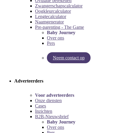
Ovulatie berekenen
Zwangerschapscalculator
Oogkleurcalculator
Lengtecalculator
Naamgenerator
Pre-parenting - The Game
Baby Journey
Over ons
Pers
Neem contact op
Try our pregnancy calculator!
Try the pre-parenting game!
Adverteerders
Voor adverteerders
Onze diensten
Cases
Inzichten
B2B-Nieuwsbrief
Baby Journey
Over ons
Pers