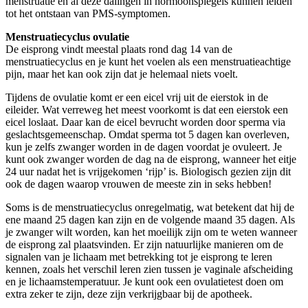
menstruatie en al deze dalingen in hormoonspiegels kunnen leiden
tot het ontstaan van PMS-symptomen.
Menstruatiecyclus ovulatie
De eisprong vindt meestal plaats rond dag 14 van de
menstruatiecyclus en je kunt het voelen als een menstruatieachtige
pijn, maar het kan ook zijn dat je helemaal niets voelt.
Tijdens de ovulatie komt er een eicel vrij uit de eierstok in de
eileider. Wat verreweg het meest voorkomt is dat een eierstok een
eicel loslaat. Daar kan de eicel bevrucht worden door sperma via
geslachtsgemeenschap. Omdat sperma tot 5 dagen kan overleven,
kun je zelfs zwanger worden in de dagen voordat je ovuleert. Je
kunt ook zwanger worden de dag na de eisprong, wanneer het eitje
24 uur nadat het is vrijgekomen ‘rijp’ is. Biologisch gezien zijn dit
ook de dagen waarop vrouwen de meeste zin in seks hebben!
Soms is de menstruatiecyclus onregelmatig, wat betekent dat hij de
ene maand 25 dagen kan zijn en de volgende maand 35 dagen. Als
je zwanger wilt worden, kan het moeilijk zijn om te weten wanneer
de eisprong zal plaatsvinden. Er zijn natuurlijke manieren om de
signalen van je lichaam met betrekking tot je eisprong te leren
kennen, zoals het verschil leren zien tussen je vaginale afscheiding
en je lichaamstemperatuur. Je kunt ook een ovulatietest doen om
extra zeker te zijn, deze zijn verkrijgbaar bij de apotheek.