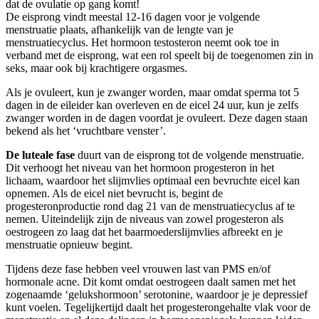
dat de ovulatie op gang komt!
De eisprong vindt meestal 12-16 dagen voor je volgende
menstruatie plaats, afhankelijk van de lengte van je
menstruatiecyclus. Het hormoon testosteron neemt ook toe in
verband met de eisprong, wat een rol speelt bij de toegenomen zin in
seks, maar ook bij krachtigere orgasmes.
Als je ovuleert, kun je zwanger worden, maar omdat sperma tot 5
dagen in de eileider kan overleven en de eicel 24 uur, kun je zelfs
zwanger worden in de dagen voordat je ovuleert. Deze dagen staan
bekend als het ‘vruchtbare venster’.
De luteale fase
duurt van de eisprong tot de volgende menstruatie.
Dit verhoogt het niveau van het hormoon progesteron in het
lichaam, waardoor het slijmvlies optimaal een bevruchte eicel kan
opnemen. Als de eicel niet bevrucht is, begint de
progesteronproductie rond dag 21 van de menstruatiecyclus af te
nemen. Uiteindelijk zijn de niveaus van zowel progesteron als
oestrogeen zo laag dat het baarmoederslijmvlies afbreekt en je
menstruatie opnieuw begint.
Tijdens deze fase hebben veel vrouwen last van PMS en/of
hormonale acne. Dit komt omdat oestrogeen daalt samen met het
zogenaamde ‘gelukshormoon’ serotonine, waardoor je je depressief
kunt voelen. Tegelijkertijd daalt het progesterongehalte vlak voor de