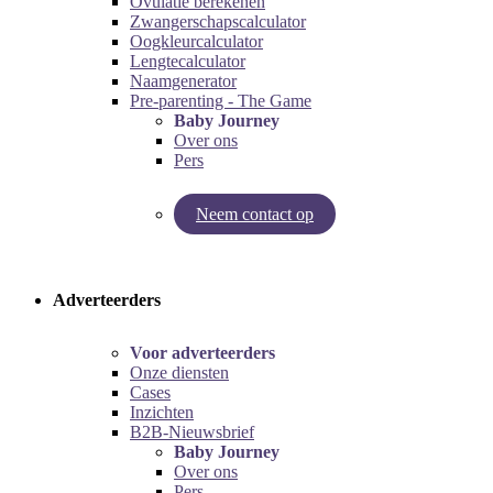
Ovulatie berekenen
Zwangerschapscalculator
Oogkleurcalculator
Lengtecalculator
Naamgenerator
Pre-parenting - The Game
Baby Journey
Over ons
Pers
Neem contact op
Try our pregnancy calculator!
Try the pre-parenting game!
Adverteerders
Voor adverteerders
Onze diensten
Cases
Inzichten
B2B-Nieuwsbrief
Baby Journey
Over ons
Pers