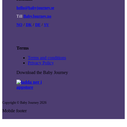
hello@babyjourney.se
Till
BabyJourney.no
NO
/
DK
/
DE
/
SV
Terms
Terms and conditions
Privacy Policy
Download the Baby Journey
Copyright © Baby Journey
2026
Mobile footer