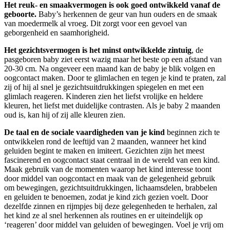
Het reuk- en smaakvermogen is ook goed ontwikkeld vanaf de
geboorte.
Baby’s herkennen de geur van hun ouders en de smaak
van moedermelk al vroeg. Dit zorgt voor een gevoel van
geborgenheid en saamhorigheid.
Het gezichtsvermogen is het minst ontwikkelde zintuig
, de
pasgeboren baby ziet eerst wazig maar het beste op een afstand van
20-30 cm. Na ongeveer een maand kan de baby je blik volgen en
oogcontact maken. Door te glimlachen en tegen je kind te praten, zal
zij of hij al snel je gezichtsuitdrukkingen spiegelen en met een
glimlach reageren. Kinderen zien het liefst vrolijke en heldere
kleuren, het liefst met duidelijke contrasten. Als je baby 2 maanden
oud is, kan hij of zij alle kleuren zien.
De taal en de sociale vaardigheden van je kind
beginnen zich te
ontwikkelen rond de leeftijd van 2 maanden, wanneer het kind
geluiden begint te maken en imiteert. Gezichten zijn het meest
fascinerend en oogcontact staat centraal in de wereld van een kind.
Maak gebruik van de momenten waarop het kind interesse toont
door middel van oogcontact en maak van de gelegenheid gebruik
om bewegingen, gezichtsuitdrukkingen, lichaamsdelen, brabbelen
en geluiden te benoemen, zodat je kind zich gezien voelt. Door
dezelfde zinnen en rijmpjes bij deze gelegenheden te herhalen, zal
het kind ze al snel herkennen als routines en er uiteindelijk op
‘reageren’ door middel van geluiden of bewegingen. Voel je vrij om