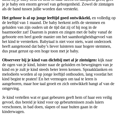
je je baby een enorm gevoel van geborgenheid. Zowel de zintuigen
als de band tussen jullie worden dan versterkt.
Het gehoor is al op jonge leeftijd goed ontwikkeld,
en volledig op
de leeftijd van 1 maand. De baby herkent zelfs de stemmen en
geluiden van zijn ouders uit de tijd dat zij of hij nog in de
baarmoeder zat! Daarom is praten en zingen met de baby vanaf de
geboorte een heel goede manier om het saamhorigheidsgevoel van
het kind te versterken. Babytaal is niet voor niets, want onderzoek
heeft aangetoond dat baby’s liever luisteren naar hogere stemmen,
dus praat gerust op een hoge toon met je baby.
Observeer bij je kind van dichtbij met al je zintuigen:
kijk naar
de ogen van je kind, luister naar de geluiden en bewegingen van je
kind en je zult je kind steeds beter leren kennen. Spraakklanken en
melodieën worden al op jonge leeftijd onthouden, lang voordat het
kind begint te praten! En het vermogen om taal te leren is
aangeboren, maar hoe taal groeit en zich ontwikkelt hangt af van de
omgeving.
Je kind vertellen wat er gaat gebeuren geeft hem of haar een veilig
gevoel, dus bereid je kind voor op gebeurtenissen zoals luiers
verschonen, in bad doen, slapen of naar buiten gaan in de
kinderwagen.