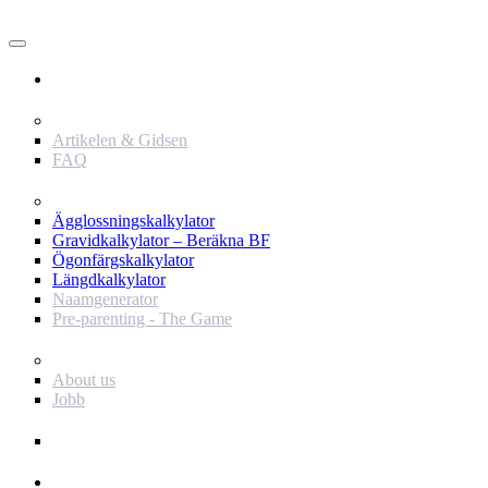
Användare
Innehåll
Artikelen & Gidsen
FAQ
Verktyg
Ägglossningskalkylator
Gravidkalkylator – Beräkna BF
Ögonfärgskalkylator
Längdkalkylator
Naamgenerator
Pre-parenting - The Game
Baby Journey
About us
Jobb
Support
Annonsör