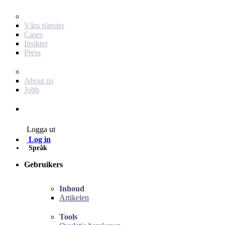
För dig som annonsör
Våra tjänster
Cases
Insikter
Press
Baby Journey
About us
Jobb
Contact
Logga ut
Log in
Språk
Gebruikers
Inhoud
Artikelen
Tools