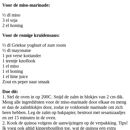
Voor de miso-marinade:
½ dl miso
3 el soja
2 el honing
Voor de romige kruidensaus:
½ dl Griekse yoghurt of zure room
½ dl mayonaise
1 pot verse koriander
1 teentje knoflook
1 el miso
1 el honing
1 el lime juice
Zout en peper naar smaak
Doe dit:
1. Stel de oven in op 200C. Snijd de zalm in blokjes van 2 cm dik.
Meng alle ingrediënten voor de miso-marinade door elkaar en meng
er dan de zalmblokjes door, zodat ze voldoende marinade om zich
heen hebben. Leg de zalm op bakpapier, bestrooi met sesamzaadjes
en zet 15 minuten in de oven.
2. Kook de quinoa volgens de aanwijzingen op de verpakking. Tips!
Ik voeg ook altijd kippenbouillon toe, wat de quinoa een extra