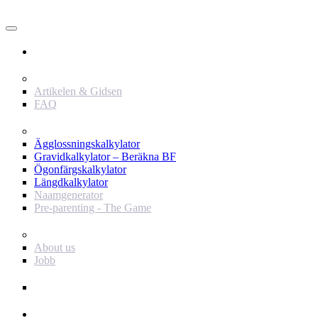
Användare
Innehåll
Artikelen & Gidsen
FAQ
Verktyg
Ägglossningskalkylator
Gravidkalkylator – Beräkna BF
Ögonfärgskalkylator
Längdkalkylator
Naamgenerator
Pre-parenting - The Game
Baby Journey
About us
Jobb
Support
Annonsör