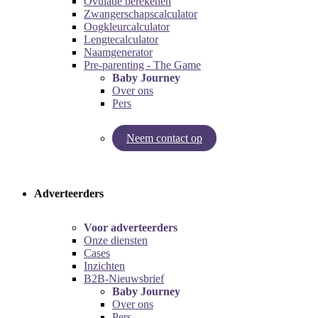
Ovulatie berekenen
Zwangerschapscalculator
Oogkleurcalculator
Lengtecalculator
Naamgenerator
Pre-parenting - The Game
Baby Journey
Over ons
Pers
Neem contact op
Try our pregnancy calculator!
Try the pre-parenting game!
Adverteerders
Voor adverteerders
Onze diensten
Cases
Inzichten
B2B-Nieuwsbrief
Baby Journey
Over ons
Pers