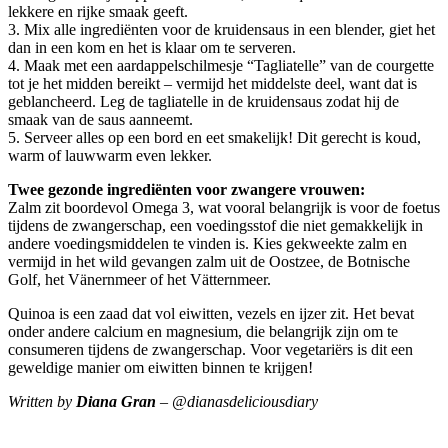
lekkere en rijke smaak geeft.
3. Mix alle ingrediënten voor de kruidensaus in een blender, giet het
dan in een kom en het is klaar om te serveren.
4. Maak met een aardappelschilmesje “Tagliatelle” van de courgette
tot je het midden bereikt – vermijd het middelste deel, want dat is
geblancheerd. Leg de tagliatelle in de kruidensaus zodat hij de
smaak van de saus aanneemt.
5. Serveer alles op een bord en eet smakelijk! Dit gerecht is koud,
warm of lauwwarm even lekker.
Twee gezonde ingrediënten voor zwangere vrouwen:
Zalm zit boordevol Omega 3, wat vooral belangrijk is voor de foetus
tijdens de zwangerschap, een voedingsstof die niet gemakkelijk in
andere voedingsmiddelen te vinden is. Kies gekweekte zalm en
vermijd in het wild gevangen zalm uit de Oostzee, de Botnische
Golf, het Vänernmeer of het Vätternmeer.
Quinoa is een zaad dat vol eiwitten, vezels en ijzer zit. Het bevat
onder andere calcium en magnesium, die belangrijk zijn om te
consumeren tijdens de zwangerschap. Voor vegetariërs is dit een
geweldige manier om eiwitten binnen te krijgen!
Written by
Diana Gran
– @dianasdeliciousdiary