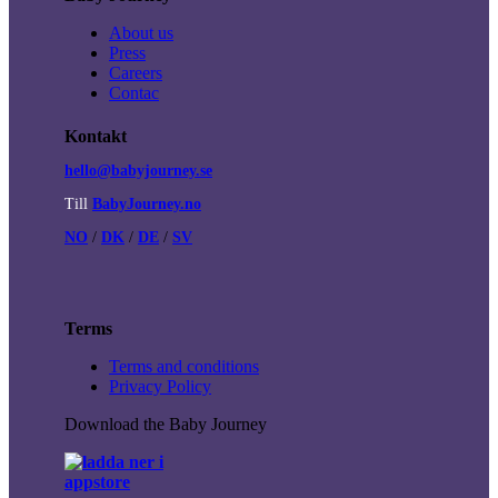
About us
Press
Careers
Contac
Kontakt
hello@babyjourney.se
Till
BabyJourney.no
NO
/
DK
/
DE
/
SV
Terms
Terms and conditions
Privacy Policy
Download the Baby Journey