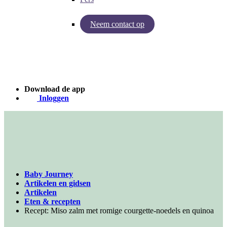
Neem contact op
Inzichten van Baby Journey
Case - Apohem
Download de app
Inloggen
Baby Journey
Artikelen en gidsen
Artikelen
Eten & recepten
Recept: Miso zalm met romige courgette-noedels en quinoa