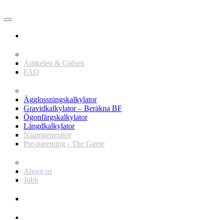
Användare
Innehåll
Artikelen & Gidsen
FAQ
Verktyg
Ägglossningskalkylator
Gravidkalkylator – Beräkna BF
Ögonfärgskalkylator
Längdkalkylator
Naamgenerator
Pre-parenting - The Game
Baby Journey
About us
Jobb
Support
Annonsör