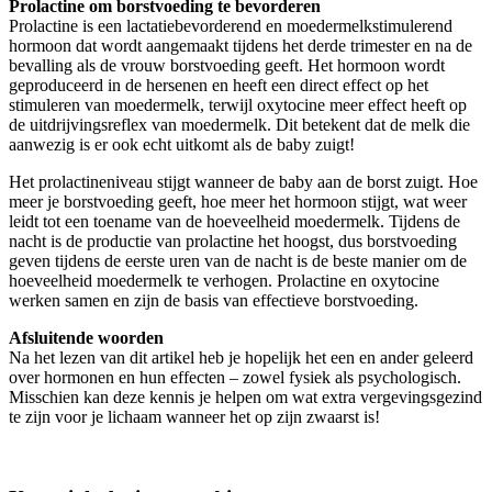
Prolactine om borstvoeding te bevorderen
Prolactine is een lactatiebevorderend en moedermelkstimulerend
hormoon dat wordt aangemaakt tijdens het derde trimester en na de
bevalling als de vrouw borstvoeding geeft. Het hormoon wordt
geproduceerd in de hersenen en heeft een direct effect op het
stimuleren van moedermelk, terwijl oxytocine meer effect heeft op
de uitdrijvingsreflex van moedermelk. Dit betekent dat de melk die
aanwezig is er ook echt uitkomt als de baby zuigt!
Het prolactineniveau stijgt wanneer de baby aan de borst zuigt. Hoe
meer je borstvoeding geeft, hoe meer het hormoon stijgt, wat weer
leidt tot een toename van de hoeveelheid moedermelk. Tijdens de
nacht is de productie van prolactine het hoogst, dus borstvoeding
geven tijdens de eerste uren van de nacht is de beste manier om de
hoeveelheid moedermelk te verhogen. Prolactine en oxytocine
werken samen en zijn de basis van effectieve borstvoeding.
Afsluitende woorden
Na het lezen van dit artikel heb je hopelijk het een en ander geleerd
over hormonen en hun effecten – zowel fysiek als psychologisch.
Misschien kan deze kennis je helpen om wat extra vergevingsgezind
te zijn voor je lichaam wanneer het op zijn zwaarst is!