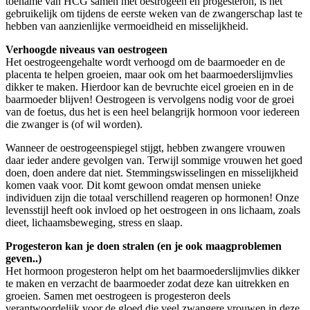
toename van HCG samen met oestrogeen en progesteron, is het
gebruikelijk om tijdens de eerste weken van de zwangerschap last te
hebben van aanzienlijke vermoeidheid en misselijkheid.
Verhoogde niveaus van oestrogeen
Het oestrogeengehalte wordt verhoogd om de baarmoeder en de
placenta te helpen groeien, maar ook om het baarmoederslijmvlies
dikker te maken. Hierdoor kan de bevruchte eicel groeien en in de
baarmoeder blijven! Oestrogeen is vervolgens nodig voor de groei
van de foetus, dus het is een heel belangrijk hormoon voor iedereen
die zwanger is (of wil worden).
Wanneer de oestrogeenspiegel stijgt, hebben zwangere vrouwen
daar ieder andere gevolgen van. Terwijl sommige vrouwen het goed
doen, doen andere dat niet. Stemmingswisselingen en misselijkheid
komen vaak voor. Dit komt gewoon omdat mensen unieke
individuen zijn die totaal verschillend reageren op hormonen! Onze
levensstijl heeft ook invloed op het oestrogeen in ons lichaam, zoals
dieet, lichaamsbeweging, stress en slaap.
Progesteron kan je doen stralen (en je ook maagproblemen
geven..)
Het hormoon progesteron helpt om het baarmoederslijmvlies dikker
te maken en verzacht de baarmoeder zodat deze kan uitrekken en
groeien. Samen met oestrogeen is progesteron deels
verantwoordelijk voor de gloed die veel zwangere vrouwen in deze