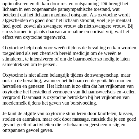
optimaliseren en dit kan door rust en ontspanning. Dit brengt het
lichaam in een zogenaamde parasympathische toestand, wat
betekent dat het lichaam maximaal ontspant. Als oxytocine wordt
afgescheiden en goed door het lichaam stroomt, voel je je mentaal
heel goed, zowel als zwangere vrouw als niet zwangere vrouw. Bij
stress komen in plaats daarvan adrenaline en cortisol vrij, wat het
effect van oxytocine tegenwerkt.
Oxytocine helpt ook voor weeën tijdens de bevalling en kan worden
toegediend als een chemisch bereid medicijn om de weeën te
stimuleren, te intensiveren of om de baarmoeder zo nodig te laten
samentrekken om te persen.
Oxytocine is niet alleen belangrijk tijdens de zwangerschap, maar
ook na de bevalling, wanneer het lichaam en de genitaliën moeten
herstellen en genezen. Het lichaam is zo slim dat het vrijkomen van
oxytocine het herstellend vermogen van lichaamsweefsels en -cellen
vergroot! Daarnaast is oxytocine betrokken bij het vrijkomen van
moedermelk tijdens het geven van borstvoeding.
Je kunt de afgifte van oxytocine stimuleren door knuffelen, kussen,
strelen en aanraken, maar ook door massage, muziek die je een goed
gevoel geeft of activiteiten die je lichaam en geest een rustig en
ontspannen gevoel geven.