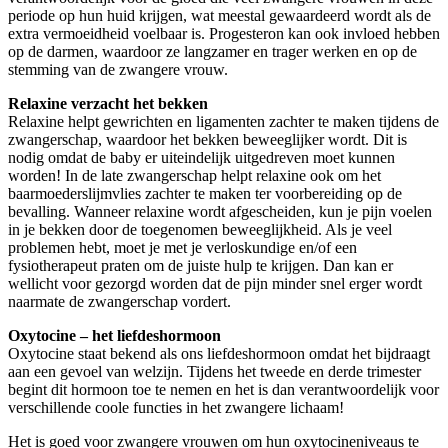
periode op hun huid krijgen, wat meestal gewaardeerd wordt als de
extra vermoeidheid voelbaar is. Progesteron kan ook invloed hebben
op de darmen, waardoor ze langzamer en trager werken en op de
stemming van de zwangere vrouw.
Relaxine verzacht het bekken
Relaxine helpt gewrichten en ligamenten zachter te maken tijdens de
zwangerschap, waardoor het bekken beweeglijker wordt. Dit is
nodig omdat de baby er uiteindelijk uitgedreven moet kunnen
worden! In de late zwangerschap helpt relaxine ook om het
baarmoederslijmvlies zachter te maken ter voorbereiding op de
bevalling. Wanneer relaxine wordt afgescheiden, kun je pijn voelen
in je bekken door de toegenomen beweeglijkheid. Als je veel
problemen hebt, moet je met je verloskundige en/of een
fysiotherapeut praten om de juiste hulp te krijgen. Dan kan er
wellicht voor gezorgd worden dat de pijn minder snel erger wordt
naarmate de zwangerschap vordert.
Oxytocine – het liefdeshormoon
Oxytocine staat bekend als ons liefdeshormoon omdat het bijdraagt
aan een gevoel van welzijn. Tijdens het tweede en derde trimester
begint dit hormoon toe te nemen en het is dan verantwoordelijk voor
verschillende coole functies in het zwangere lichaam!
Het is goed voor zwangere vrouwen om hun oxytocineniveaus te