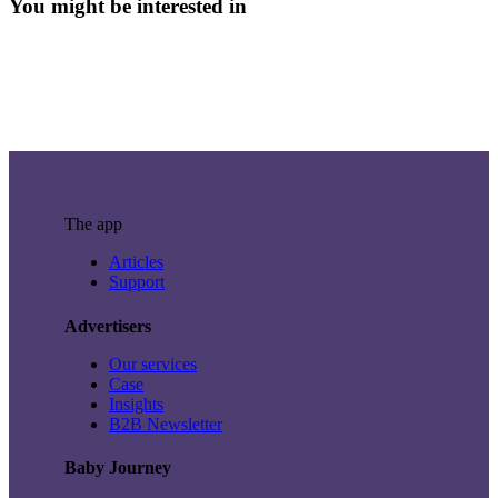
You might be interested in
The app
Articles
Support
Advertisers
Our services
Case
Insights
B2B Newsletter
Baby Journey