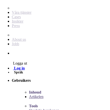
För dig som annonsör
Våra tjänster
Cases
Insikter
Press
Baby Journey
About us
Jobb
Contact
Logga ut
Log in
Språk
Gebruikers
Inhoud
Artikelen
Tools