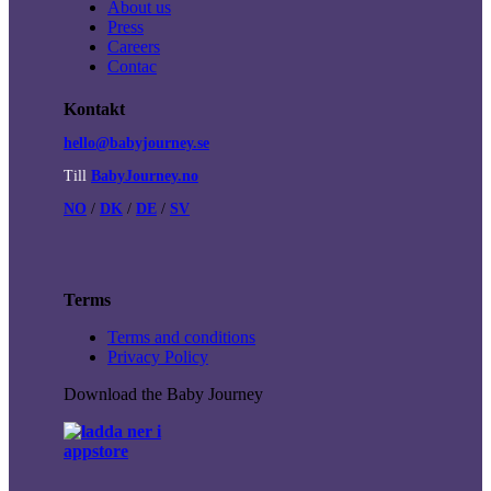
About us
Press
Careers
Contac
Kontakt
hello@babyjourney.se
Till
BabyJourney.no
NO
/
DK
/
DE
/
SV
Terms
Terms and conditions
Privacy Policy
Download the Baby Journey