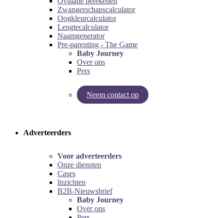
Ovulatie berekenen
Zwangerschapscalculator
Oogkleurcalculator
Lengtecalculator
Naamgenerator
Pre-parenting - The Game
Baby Journey
Over ons
Pers
Neem contact op
Try our pregnancy calculator!
Try the pre-parenting game!
Adverteerders
Voor adverteerders
Onze diensten
Cases
Inzichten
B2B-Nieuwsbrief
Baby Journey
Over ons
Pers