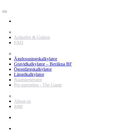
Användare
Innehåll
Artikelen & Gidsen
FAQ
Verktyg
Ägglossningskalkylator
Gravidkalkylator – Beräkna BF
Ögonfärgskalkylator
Längdkalkylator
Naamgenerator
Pre-parenting - The Game
Baby Journey
About us
Jobb
Support
Annonsör