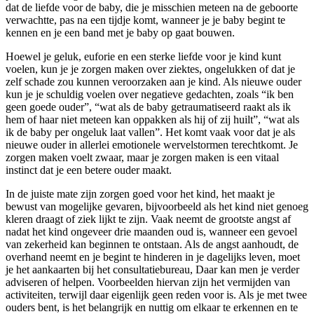
dat de liefde voor de baby, die je misschien meteen na de geboorte
verwachtte, pas na een tijdje komt, wanneer je je baby begint te
kennen en je een band met je baby op gaat bouwen.
Hoewel je geluk, euforie en een sterke liefde voor je kind kunt
voelen, kun je je zorgen maken over ziektes, ongelukken of dat je
zelf schade zou kunnen veroorzaken aan je kind. Als nieuwe ouder
kun je je schuldig voelen over negatieve gedachten, zoals “ik ben
geen goede ouder”, “wat als de baby getraumatiseerd raakt als ik
hem of haar niet meteen kan oppakken als hij of zij huilt”, “wat als
ik de baby per ongeluk laat vallen”. Het komt vaak voor dat je als
nieuwe ouder in allerlei emotionele wervelstormen terechtkomt. Je
zorgen maken voelt zwaar, maar je zorgen maken is een vitaal
instinct dat je een betere ouder maakt.
In de juiste mate zijn zorgen goed voor het kind, het maakt je
bewust van mogelijke gevaren, bijvoorbeeld als het kind niet genoeg
kleren draagt of ziek lijkt te zijn. Vaak neemt de grootste angst af
nadat het kind ongeveer drie maanden oud is, wanneer een gevoel
van zekerheid kan beginnen te ontstaan. Als de angst aanhoudt, de
overhand neemt en je begint te hinderen in je dagelijks leven, moet
je het aankaarten bij het consultatiebureau, Daar kan men je verder
adviseren of helpen. Voorbeelden hiervan zijn het vermijden van
activiteiten, terwijl daar eigenlijk geen reden voor is. Als je met twee
ouders bent, is het belangrijk en nuttig om elkaar te erkennen en te