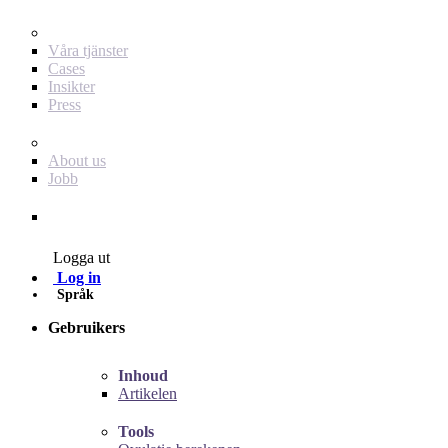
För dig som annonsör
Våra tjänster
Cases
Insikter
Press
Baby Journey
About us
Jobb
Contact
Logga ut
Log in
Språk
Gebruikers
Inhoud
Artikelen
Tools