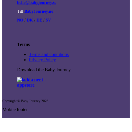
hello@babyjourney.se
Till
BabyJourney.no
NO
/
DK
/
DE
/
SV
Terms
Terms and conditions
Privacy Policy
Download the Baby Journey
Copyright © Baby Journey
2026
Mobile footer