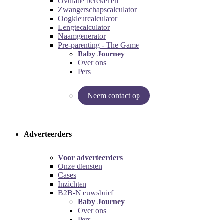
Ovulatie berekenen
Zwangerschapscalculator
Oogkleurcalculator
Lengtecalculator
Naamgenerator
Pre-parenting - The Game
Baby Journey
Over ons
Pers
Neem contact op
Try our pregnancy calculator!
Try the pre-parenting game!
Adverteerders
Voor adverteerders
Onze diensten
Cases
Inzichten
B2B-Nieuwsbrief
Baby Journey
Over ons
Pers