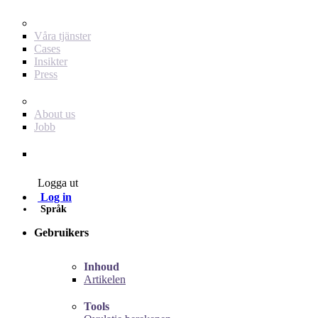
För dig som annonsör
Våra tjänster
Cases
Insikter
Press
Baby Journey
About us
Jobb
Contact
Logga ut
Log in
Språk
Gebruikers
Inhoud
Artikelen
Tools