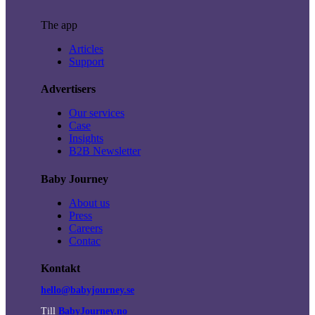
The app
Articles
Support
Advertisers
Our services
Case
Insights
B2B Newsletter
Baby Journey
About us
Press
Careers
Contac
Kontakt
hello@babyjourney.se
Till
BabyJourney.no