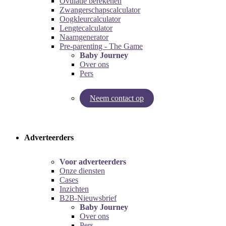
Ovulatie berekenen
Zwangerschapscalculator
Oogkleurcalculator
Lengtecalculator
Naamgenerator
Pre-parenting - The Game
Baby Journey
Over ons
Pers
Neem contact op
Try our pregnancy calculator!
Try the pre-parenting game!
Adverteerders
Voor adverteerders
Onze diensten
Cases
Inzichten
B2B-Nieuwsbrief
Baby Journey
Over ons
Pers