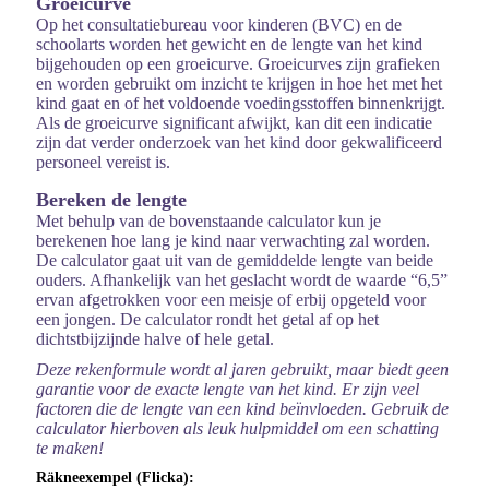
Groeicurve
Op het consultatiebureau voor kinderen (BVC) en de
schoolarts worden het gewicht en de lengte van het kind
bijgehouden op een groeicurve. Groeicurves zijn grafieken
en worden gebruikt om inzicht te krijgen in hoe het met het
kind gaat en of het voldoende voedingsstoffen binnenkrijgt.
Als de groeicurve significant afwijkt, kan dit een indicatie
zijn dat verder onderzoek van het kind door gekwalificeerd
personeel vereist is.
Bereken de lengte
Met behulp van de bovenstaande calculator kun je
berekenen hoe lang je kind naar verwachting zal worden.
De calculator gaat uit van de gemiddelde lengte van beide
ouders. Afhankelijk van het geslacht wordt de waarde “6,5”
ervan afgetrokken voor een meisje of erbij opgeteld voor
een jongen. De calculator rondt het getal af op het
dichtstbijzijnde halve of hele getal.
Deze rekenformule wordt al jaren gebruikt, maar biedt geen
garantie voor de exacte lengte van het kind. Er zijn veel
factoren die de lengte van een kind beïnvloeden. Gebruik de
calculator hierboven als leuk hulpmiddel om een ​​schatting
te maken!
Räkneexempel (Flicka):