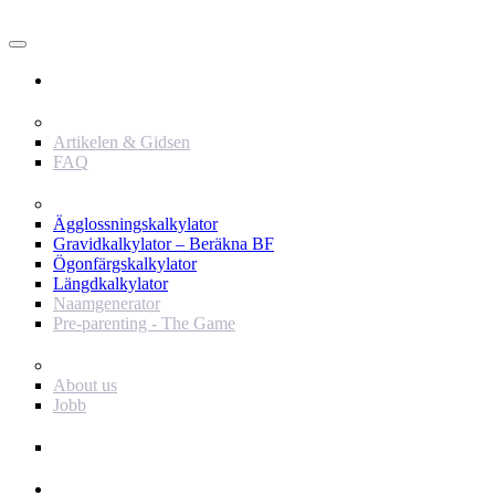
Användare
Innehåll
Artikelen & Gidsen
FAQ
Verktyg
Ägglossningskalkylator
Gravidkalkylator – Beräkna BF
Ögonfärgskalkylator
Längdkalkylator
Naamgenerator
Pre-parenting - The Game
Baby Journey
About us
Jobb
Support
Annonsör