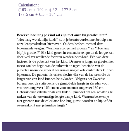
Calculation:
(163 cm + 192 cm) / 2 = 177.5 cm
177.5 cm + 6.5 = 184 cm
Bereken hoe lang je kind zal zijn met onze lengtecalculator!
“Hoe lang wordt mijn kind?” kunt je beantwoorden met behulp van
onze lengtecalculator hierboven. Ouders hebben meestal deze
bijkomende vragen: “Wanneer stop je met groeien?” en “Hoe lang
blijf je groeien?” Elk kind groeit in een ander tempo en de lengte kan
door veel verschillende factoren worden beïnvloed. Eén van deze
factoren is de puberteit van het kind. De meeste jongeren groeien het
meest aan het begin van de puberteit en tegen het einde van de
puberteit neemt de groei af waarna er nog enkele centimeters kunnen
bijkomen. De puberteit is echter slechts één van de factoren die de
lengte van een kind kunnen beïnvloeden. Volgens het Zweedse
bureau voor de statistiek is de gemiddelde lengte in Zweden voor
vrouwen ongeveer 166 cm en voor mannen ongeveer 180 cm.
Gebruik onze calculator als een leuk hulpmiddel om een ​​schatting te
maken van de toekomstige lengte van je kind. Waarom bereken je
niet gewoon met de calculator hoe lang jij zou worden en kijk of dit
overeenkomt met je huidige lengte?