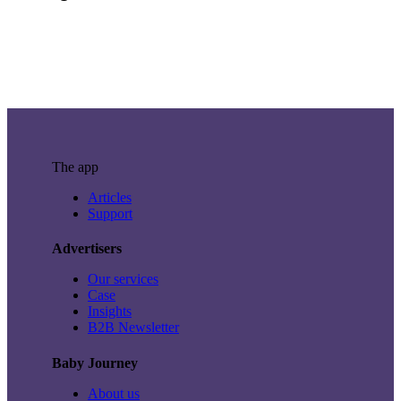
The app
Articles
Support
Advertisers
Our services
Case
Insights
B2B Newsletter
Baby Journey
About us