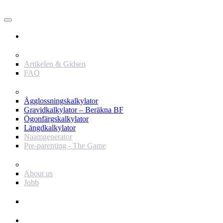
Användare
Innehåll
Artikelen & Gidsen
FAQ
Verktyg
Ägglossningskalkylator
Gravidkalkylator – Beräkna BF
Ögonfärgskalkylator
Längdkalkylator
Naamgenerator
Pre-parenting - The Game
Baby Journey
About us
Jobb
Support
Annonsör