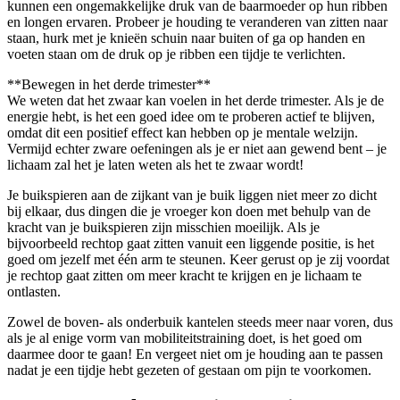
kunnen een ongemakkelijke druk van de baarmoeder op hun ribben
en longen ervaren. Probeer je houding te veranderen van zitten naar
staan, hurk met je knieën schuin naar buiten of ga op handen en
voeten staan om de druk op je ribben een tijdje te verlichten.
**Bewegen in het derde trimester**
We weten dat het zwaar kan voelen in het derde trimester. Als je de
energie hebt, is het een goed idee om te proberen actief te blijven,
omdat dit een positief effect kan hebben op je mentale welzijn.
Vermijd echter zware oefeningen als je er niet aan gewend bent – je
lichaam zal het je laten weten als het te zwaar wordt!
Je buikspieren aan de zijkant van je buik liggen niet meer zo dicht
bij elkaar, dus dingen die je vroeger kon doen met behulp van de
kracht van je buikspieren zijn misschien moeilijk. Als je
bijvoorbeeld rechtop gaat zitten vanuit een liggende positie, is het
goed om jezelf met één arm te steunen. Keer gerust op je zij voordat
je rechtop gaat zitten om meer kracht te krijgen en je lichaam te
ontlasten.
Zowel de boven- als onderbuik kantelen steeds meer naar voren, dus
als je al enige vorm van mobiliteitstraining doet, is het goed om
daarmee door te gaan! En vergeet niet om je houding aan te passen
nadat je een tijdje hebt gezeten of gestaan om pijn te voorkomen.