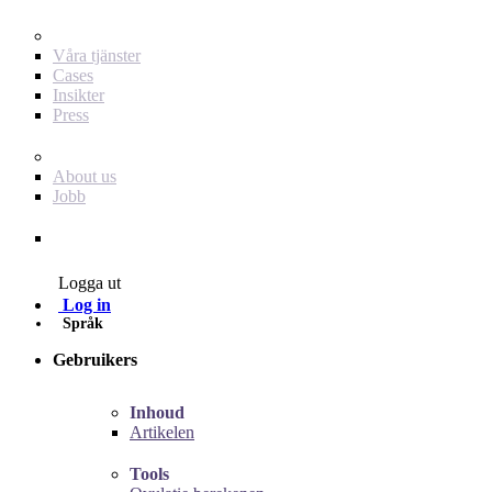
För dig som annonsör
Våra tjänster
Cases
Insikter
Press
Baby Journey
About us
Jobb
Contact
Logga ut
Log in
Språk
Gebruikers
Inhoud
Artikelen
Tools