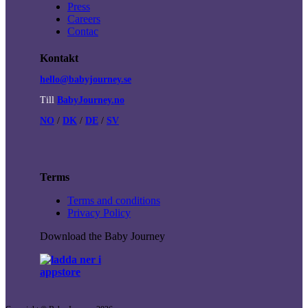
Press
Careers
Contac
Kontakt
hello@babyjourney.se
Till
BabyJourney.no
NO
/
DK
/
DE
/
SV
Terms
Terms and conditions
Privacy Policy
Download the Baby Journey