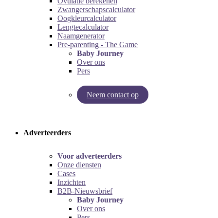
Ovulatie berekenen
Zwangerschapscalculator
Oogkleurcalculator
Lengtecalculator
Naamgenerator
Pre-parenting - The Game
Baby Journey
Over ons
Pers
Neem contact op
Try our pregnancy calculator!
Try the pre-parenting game!
Adverteerders
Voor adverteerders
Onze diensten
Cases
Inzichten
B2B-Nieuwsbrief
Baby Journey
Over ons
Pers