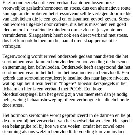
Er zijn onderzoeken die een verband aantonen tussen onze
vrouwelijke geslachtshormonen en stress, dus een alternatieve route
kan zijn om te proberen het stressniveau zelf te verlagen door middel
van activiteiten die je een goed en ontspannen gevoel geven. Stress
kan worden uitgelokt door cafeïne, dus het is misschien een goed
idee om ook de cafeïne te minderen om te zien of je symptomen
verminderen. Slaapgebrek heeft ook een direct verband met stress,
dus het kan ook helpen om het aantal uren slaap per nacht te
verhogen.
Tegenwoordig wordt er veel onderzoek gedaan naar diëten die het
serotonineniveau kunnen beïnvloeden en hoe voeding de hersenen
en stemming kan beïnvloeden. Onderzoek heeft aangetoond dat het
serotonineniveau in het lichaam het insulineniveau beïnvloedt. Een
gebrek aan serotonine reguleert je insuline dus naar lagere niveaus,
wat op zijn beurt resulteert in *hogere* bloedsuikerspiegels in het
lichaam en hier is een verband met PCOS. Een hoge
bloedsuikerspiegel kan het gevolg zijn van meer eten dan je nodig
hebt, weinig lichaamsbeweging of een verhoogde insulinebehoefte
door stress.
Het hormoon serotonine wordt geproduceerd in de darmen en helpt
de darmen bij het verwerken van het voedsel dat we eten. Het speelt
een belangrijke rol bij hoe we ons voelen, omdat het zowel onze
stemming als ons welzijn beïnvloedt. Je voeding kan van invloed