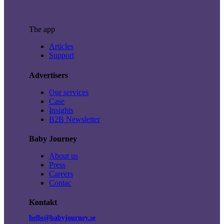
The app
Articles
Support
Advertisers
Our services
Case
Insights
B2B Newsletter
Baby Journey
About us
Press
Careers
Contac
Kontakt
hello@babyjourney.se