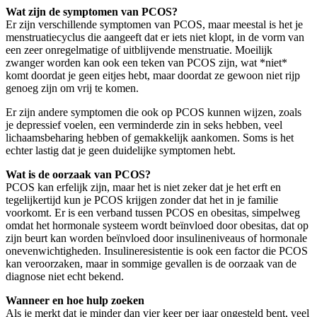
Wat zijn de symptomen van PCOS?
Er zijn verschillende symptomen van PCOS, maar meestal is het je
menstruatiecyclus die aangeeft dat er iets niet klopt, in de vorm van
een zeer onregelmatige of uitblijvende menstruatie. Moeilijk
zwanger worden kan ook een teken van PCOS zijn, wat *niet*
komt doordat je geen eitjes hebt, maar doordat ze gewoon niet rijp
genoeg zijn om vrij te komen.
Er zijn andere symptomen die ook op PCOS kunnen wijzen, zoals
je depressief voelen, een verminderde zin in seks hebben, veel
lichaamsbeharing hebben of gemakkelijk aankomen. Soms is het
echter lastig dat je geen duidelijke symptomen hebt.
Wat is de oorzaak van PCOS?
PCOS kan erfelijk zijn, maar het is niet zeker dat je het erft en
tegelijkertijd kun je PCOS krijgen zonder dat het in je familie
voorkomt. Er is een verband tussen PCOS en obesitas, simpelweg
omdat het hormonale systeem wordt beïnvloed door obesitas, dat op
zijn beurt kan worden beïnvloed door insulineniveaus of hormonale
onevenwichtigheden. Insulineresistentie is ook een factor die PCOS
kan veroorzaken, maar in sommige gevallen is de oorzaak van de
diagnose niet echt bekend.
Wanneer en hoe hulp zoeken
Als je merkt dat je minder dan vier keer per jaar ongesteld bent, veel