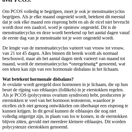
Om PCOS volledig te begrijpen, moet je ook je menstruatiecyclus
begrijpen. Als je elke maand ongesteld wordt, betekent dit meestal
dat je ook elke maand een eisprong hebt en als de eicel niet bevrucht
wordt door een zaadcel, word je opnieuw ongesteld. Dit is de
menstruatiecyclus en deze wordt berekend op het aantal dagen vanaf
de eerste dag van je menstruatie tot je weer ongesteld wordt.
De lengte van de menstruatiecyclus varieert van vrouw tot vrouw,
van 21 tot 45 dagen. Alles binnen dit bereik wordt als normaal
beschouwd, maar als het aantal dagen sterk varieert van maand tot
maand, wordt de menstruatiecyclus *onregelmatig* genoemd, wat
een teken kan zijn van een hormonale disbalans in het lichaam.
Wat betekent hormonale disbalans?
Je ovulatie wordt geregeld door hormonen in je lichaam, die op hun
beurt de rijping van eiblaasjes (follikels) in je eierstokken regelen.
Als je PCOS (polycysteus ovarium syndroom) hebt, produceren je
eierstokken te veel van het hormoon testosteron, waardoor je
eicellen zich niet genoeg ontwikkelen om überhaupt een eisprong te
kunnen krijgen. In dit geval kunnen de eiblaasjes die nog niet
volledig uitgerijpt zijn, in plaats van los te komen, in de eierstokken
blijven zitten, gevuld met meerdere kleinere eiblaasjes. Dit worden
polycysteuze eierstokken genoemd.