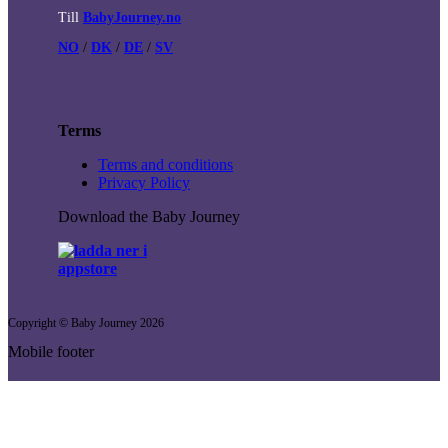
Till
BabyJourney.no
NO
/
DK
/
DE
/
SV
Terms
Terms and conditions
Privacy Policy
Download the Baby Journey
Copyright © Baby Journey
2026
Mobile footer