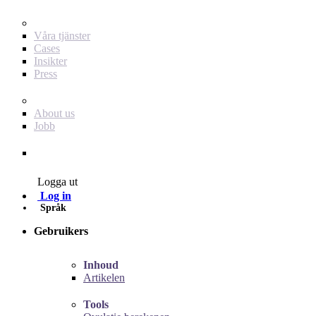
För dig som annonsör
Våra tjänster
Cases
Insikter
Press
Baby Journey
About us
Jobb
Contact
Logga ut
Log in
Språk
Gebruikers
Inhoud
Artikelen
Tools