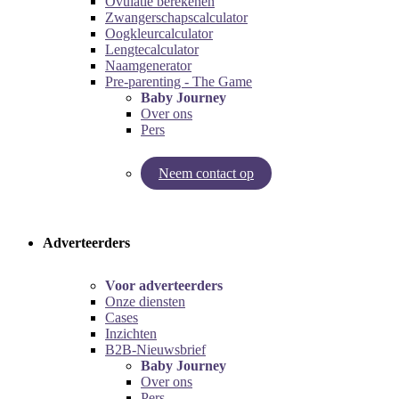
Ovulatie berekenen
Zwangerschapscalculator
Oogkleurcalculator
Lengtecalculator
Naamgenerator
Pre-parenting - The Game
Baby Journey
Over ons
Pers
Neem contact op
Try our pregnancy calculator!
Try the pre-parenting game!
Adverteerders
Voor adverteerders
Onze diensten
Cases
Inzichten
B2B-Nieuwsbrief
Baby Journey
Over ons
Pers