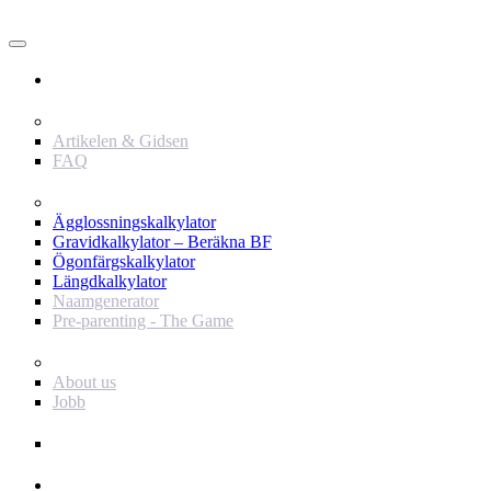
Användare
Innehåll
Artikelen & Gidsen
FAQ
Verktyg
Ägglossningskalkylator
Gravidkalkylator – Beräkna BF
Ögonfärgskalkylator
Längdkalkylator
Naamgenerator
Pre-parenting - The Game
Baby Journey
About us
Jobb
Support
Annonsör