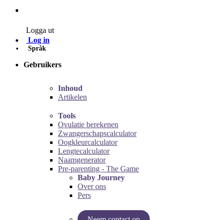
Contact
Logga ut
Log in
Språk
Gebruikers
Inhoud
Artikelen
Tools
Ovulatie berekenen
Zwangerschapscalculator
Oogkleurcalculator
Lengtecalculator
Naamgenerator
Pre-parenting - The Game
Baby Journey
Over ons
Pers
Neem contact op