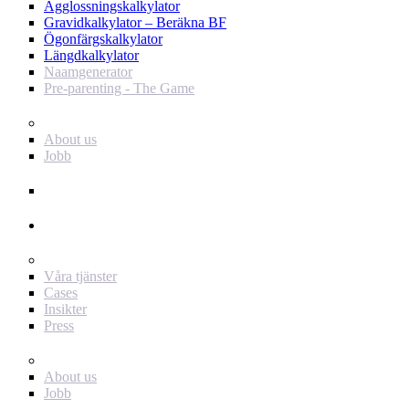
Ägglossningskalkylator
Gravidkalkylator – Beräkna BF
Ögonfärgskalkylator
Längdkalkylator
Naamgenerator
Pre-parenting - The Game
Baby Journey
About us
Jobb
Support
Annonsör
För dig som annonsör
Våra tjänster
Cases
Insikter
Press
Baby Journey
About us
Jobb