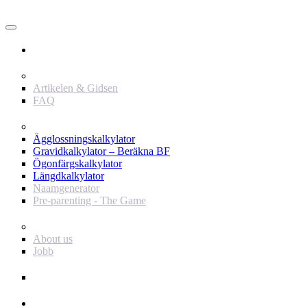
Användare
Innehåll
Artikelen & Gidsen
FAQ
Verktyg
Ägglossningskalkylator
Gravidkalkylator – Beräkna BF
Ögonfärgskalkylator
Längdkalkylator
Naamgenerator
Pre-parenting - The Game
Baby Journey
About us
Jobb
Support
Annonsör