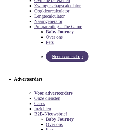
Ovulatie berekenen
Zwangerschapscalculator
Oogkleurcalculator
Lengtecalculator
Naamgenerator
Pre-parenting - The Game
Baby Journey
Over ons
Pers
Neem contact op
Try our pregnancy calculator!
Try the pre-parenting game!
Adverteerders
Voor adverteerders
Onze diensten
Cases
Inzichten
B2B-Nieuwsbrief
Baby Journey
Over ons
Pers