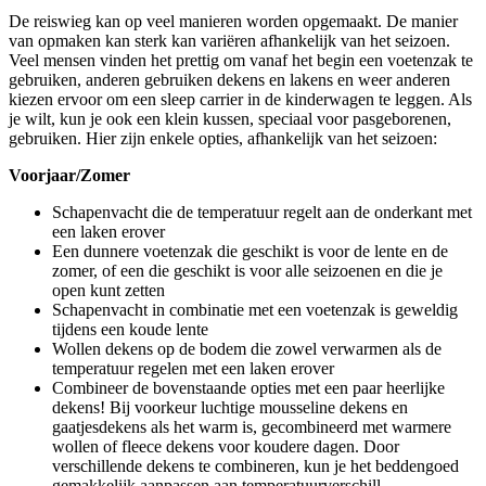
De reiswieg kan op veel manieren worden opgemaakt. De manier
van opmaken kan sterk kan variëren afhankelijk van het seizoen.
Veel mensen vinden het prettig om vanaf het begin een voetenzak te
gebruiken, anderen gebruiken dekens en lakens en weer anderen
kiezen ervoor om een sleep carrier in de kinderwagen te leggen. Als
je wilt, kun je ook een klein kussen, speciaal voor pasgeborenen,
gebruiken. Hier zijn enkele opties, afhankelijk van het seizoen:
Voorjaar/Zomer
Schapenvacht die de temperatuur regelt aan de onderkant met
een laken erover
Een dunnere voetenzak die geschikt is voor de lente en de
zomer, of een die geschikt is voor alle seizoenen en die je
open kunt zetten
Schapenvacht in combinatie met een voetenzak is geweldig
tijdens een koude lente
Wollen dekens op de bodem die zowel verwarmen als de
temperatuur regelen met een laken erover
Combineer de bovenstaande opties met een paar heerlijke
dekens! Bij voorkeur luchtige mousseline dekens en
gaatjesdekens als het warm is, gecombineerd met warmere
wollen of fleece dekens voor koudere dagen. Door
verschillende dekens te combineren, kun je het beddengoed
gemakkelijk aanpassen aan temperatuurverschill