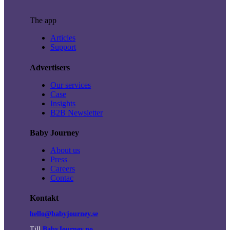
The app
Articles
Support
Advertisers
Our services
Case
Insights
B2B Newsletter
Baby Journey
About us
Press
Careers
Contac
Kontakt
hello@babyjourney.se
Till
BabyJourney.no