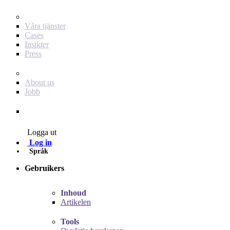
För dig som annonsör
Våra tjänster
Cases
Insikter
Press
Baby Journey
About us
Jobb
Contact
Logga ut
Log in
Språk
Gebruikers
Inhoud
Artikelen
Tools