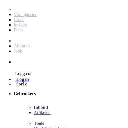
För dig som annonsör
Våra tjänster
Cases
Insikter
Press
Baby Journey
About us
Jobb
Contact
Logga ut
Log in
Språk
Gebruikers
Inhoud
Artikelen
Tools