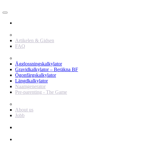
Användare
Innehåll
Artikelen & Gidsen
FAQ
Verktyg
Ägglossningskalkylator
Gravidkalkylator – Beräkna BF
Ögonfärgskalkylator
Längdkalkylator
Naamgenerator
Pre-parenting - The Game
Baby Journey
About us
Jobb
Support
Annonsör