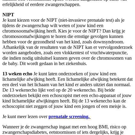
erfelijkheid of eerdere zwangerschappen.
NIPT
Je kunt kiezen voor de NIPT (niet-invasieve prenatale test) als je
tijdens de zwangerschap wilt weten of jouw kind een
chromosoomafwijking heeft. Kies je voor de NIPT? Dan krijg je
chromosoomafwijkingen te horen die ernstige gevolgen kunnen
hebben voor de gezondheid van het kind, zoals downsyndroom.
Afhankelijk van de resultaten van de NIPT kan er vervolgonderzoek
worden aangeboden, zoals een vlokkentest of vruchtwaterpunctie,
die indien nodig uitsluitsel kunnen geven over de chromosomen van
de baby. Dit wordt gedaan in het ziekenhuis.
13 weken echo
Je kunt laten onderzoeken of jouw kind een
lichamelijke afwijking heeft. Een lichamelijke afwijking betekent dat
een deel van het lichaam van het kind er anders uitziet dan normaal.
De 13 wekenecho lijkt veel op de 20 wekenecho. Bij beide
onderzoeken bekijkt een echoscopist met een echo-apparaat of jouw
kind lichamelijke afwijkingen heeft. Bij de 13 wekenecho kan de
echoscopist niet zeggen of jouw kind een jongen of een meisje is.
Je kunt meer lezen over
prenatale screening.
Wanneer je de zwangerschap ingaat met een hoog BMI, risico op
zwangerschapsdiabetes, eetstoornissen of iets dergelijks, krijg je