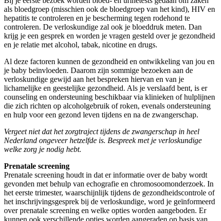
Bij je eerste bezoek worden bloed- en urinetests gedaan om zaken
als bloedgroep (misschien ook de bloedgroep van het kind), HIV en
hepatitis te controleren en je bescherming tegen rodehond te
controleren. De verloskundige zal ook je bloeddruk meten. Dan
krijg je een gesprek en worden je vragen gesteld over je gezondheid
en je relatie met alcohol, tabak, nicotine en drugs.
Al deze factoren kunnen de gezondheid en ontwikkeling van jou en
je baby beïnvloeden. Daarom zijn sommige bezoeken aan de
verloskundige gewijd aan het bespreken hiervan en van je
lichamelijke en geestelijke gezondheid. Als je verslaafd bent, is er
counseling en ondersteuning beschikbaar via klinieken of hulplijnen
die zich richten op alcoholgebruik of roken, evenals ondersteuning
en hulp voor een gezond leven tijdens en na de zwangerschap.
Vergeet niet dat het zorgtraject tijdens de zwangerschap in heel
Nederland ongeveer hetzelfde is. Bespreek met je verloskundige
welke zorg je nodig hebt.
Prenatale screening
Prenatale screening houdt in dat er informatie over de baby wordt
gevonden met behulp van echografie en chromosoomonderzoek. In
het eerste trimester, waarschijnlijk tijdens de gezondheidscontrole of
het inschrijvingsgesprek bij de verloskundige, word je geïnformeerd
over prenatale screening en welke opties worden aangeboden. Er
kunnen ook verschillende opties worden aangeraden op basis van