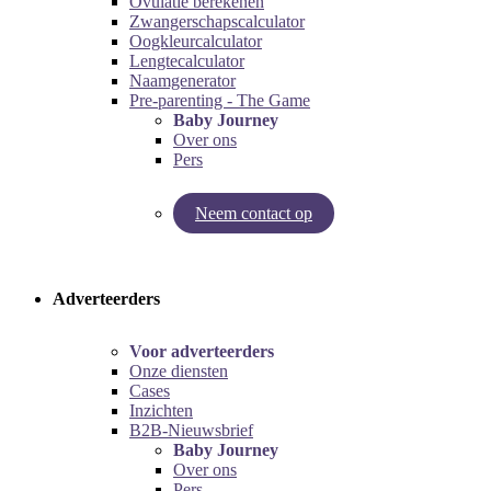
Ovulatie berekenen
Zwangerschapscalculator
Oogkleurcalculator
Lengtecalculator
Naamgenerator
Pre-parenting - The Game
Baby Journey
Over ons
Pers
Neem contact op
Try our pregnancy calculator!
Try the pre-parenting game!
Adverteerders
Voor adverteerders
Onze diensten
Cases
Inzichten
B2B-Nieuwsbrief
Baby Journey
Over ons
Pers