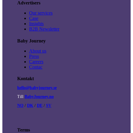
Advertisers
Our services
Case
Insights
B2B Newsletter
Baby Journey
About us
Press
Careers
Contac
Kontakt
hello@babyjourney.se
Till
BabyJourney.no
NO
/
DK
/
DE
/
SV
Terms