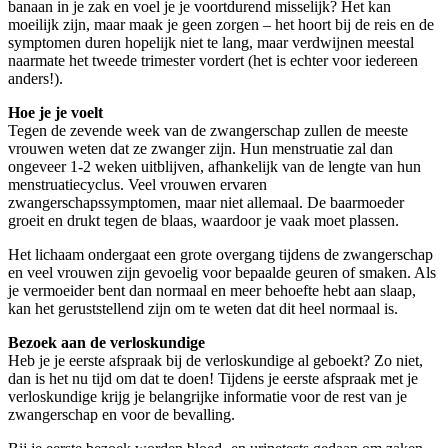
banaan in je zak en voel je je voortdurend misselijk? Het kan
moeilijk zijn, maar maak je geen zorgen – het hoort bij de reis en de
symptomen duren hopelijk niet te lang, maar verdwijnen meestal
naarmate het tweede trimester vordert (het is echter voor iedereen
anders!).
Hoe je je voelt
Tegen de zevende week van de zwangerschap zullen de meeste
vrouwen weten dat ze zwanger zijn. Hun menstruatie zal dan
ongeveer 1-2 weken uitblijven, afhankelijk van de lengte van hun
menstruatiecyclus. Veel vrouwen ervaren
zwangerschapssymptomen, maar niet allemaal. De baarmoeder
groeit en drukt tegen de blaas, waardoor je vaak moet plassen.
Het lichaam ondergaat een grote overgang tijdens de zwangerschap
en veel vrouwen zijn gevoelig voor bepaalde geuren of smaken. Als
je vermoeider bent dan normaal en meer behoefte hebt aan slaap,
kan het geruststellend zijn om te weten dat dit heel normaal is.
Bezoek aan de verloskundige
Heb je je eerste afspraak bij de verloskundige al geboekt? Zo niet,
dan is het nu tijd om dat te doen! Tijdens je eerste afspraak met je
verloskundige krijg je belangrijke informatie voor de rest van je
zwangerschap en voor de bevalling.