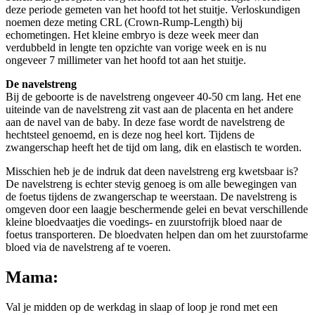
deze periode gemeten van het hoofd tot het stuitje. Verloskundigen
noemen deze meting CRL (Crown-Rump-Length) bij
echometingen. Het kleine embryo is deze week meer dan
verdubbeld in lengte ten opzichte van vorige week en is nu
ongeveer 7 millimeter van het hoofd tot aan het stuitje.
De navelstreng
Bij de geboorte is de navelstreng ongeveer 40-50 cm lang. Het ene
uiteinde van de navelstreng zit vast aan de placenta en het andere
aan de navel van de baby. In deze fase wordt de navelstreng de
hechtsteel genoemd, en is deze nog heel kort. Tijdens de
zwangerschap heeft het de tijd om lang, dik en elastisch te worden.
Misschien heb je de indruk dat deen navelstreng erg kwetsbaar is?
De navelstreng is echter stevig genoeg is om alle bewegingen van
de foetus tijdens de zwangerschap te weerstaan. De navelstreng is
omgeven door een laagje beschermende gelei en bevat verschillende
kleine bloedvaatjes die voedings- en zuurstofrijk bloed naar de
foetus transporteren. De bloedvaten helpen dan om het zuurstofarme
bloed via de navelstreng af te voeren.
Mama:
Val je midden op de werkdag in slaap of loop je rond met een