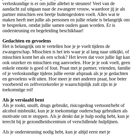
verloskundige is er om jullie allebei te steunen! Veel van de
aandacht zal uitgaan naar de zwangere vrouw, waardoor jij je als
partner misschien een beetje buitengesloten voelt. Alles wat te
maken heeft met jullie als personen en jullie relatie is belangrijk om
te bespreken, omdat jullie samen ouders gaan worden. Er is
ondersteuning en begeleiding beschikbaar!
Gedachten en gevoelens
Het is belangrijk om te vertellen hoe je je voelt tijdens de
zwangerschap. Misschien is het iets waar je al lang naar uitkijkt, of
misschien komt het als een schok? Het leven dat voor jullie ligt kan
ook onzeker en misschien eng aanvoelen. Hoe je je ook voelt, geen
enkele emotie is goed of fout. Praat met je partner, vrienden, familie
of je verloskundige tijdens jullie eerste afspraak als je je gedachten
en gevoelens wilt uiten. Hoe meer je met anderen praat, hoe beter
voorbereid en zelfverzekerder je waarschijnlijk zult zijn in je
toekomstige rol!
Als je verslaafd bent
Als je rookt, snuift, drugs gebruikt, risicogedrag vertoont/hebt of
alcohol misbruikt, kun je je toekomstige ouderschap gebruiken als
motivatie om te stoppen. Als je denkt dat je hulp nodig hebt, kun je
terecht bij je gezondheidscentrum of verschillende hulplijnen.
Als je ondersteuning nodig hebt, kun je altijd eerst met je