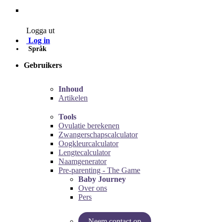
Contact
Logga ut
Log in
Språk
Gebruikers
Inhoud
Artikelen
Tools
Ovulatie berekenen
Zwangerschapscalculator
Oogkleurcalculator
Lengtecalculator
Naamgenerator
Pre-parenting - The Game
Baby Journey
Over ons
Pers
Neem contact op