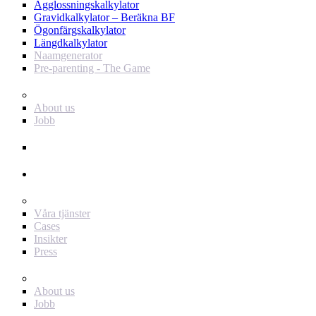
Ägglossningskalkylator
Gravidkalkylator – Beräkna BF
Ögonfärgskalkylator
Längdkalkylator
Naamgenerator
Pre-parenting - The Game
Baby Journey
About us
Jobb
Support
Annonsör
För dig som annonsör
Våra tjänster
Cases
Insikter
Press
Baby Journey
About us
Jobb