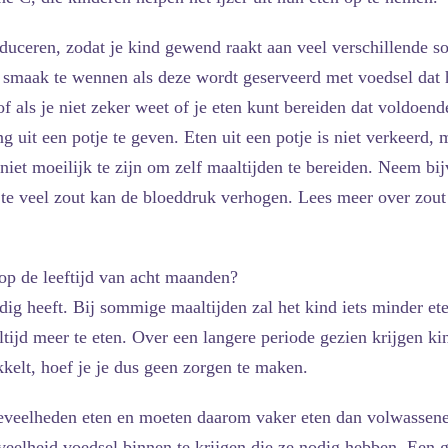
duceren, zodat je kind gewend raakt aan veel verschillende s
smaak te wennen als deze wordt geserveerd met voedsel dat hij
 als je niet zeker weet of je eten kunt bereiden dat voldoende
uit een potje te geven. Eten uit een potje is niet verkeerd, m
niet moeilijk te zijn om zelf maaltijden te bereiden. Neem bi
 te veel zout kan de bloeddruk verhogen. Lees meer over zout
op de leeftijd van acht maanden?
dig heeft. Bij sommige maaltijden zal het kind iets minder ete
ijd meer te eten. Over een langere periode gezien krijgen ki
kelt, hoef je je dus geen zorgen te maken.
eveelheden eten en moeten daarom vaker eten dan volwassen
eelheid voedsel binnen te krijgen die ze nodig hebben. Een g