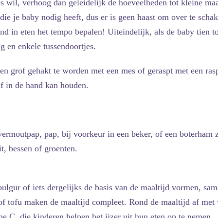
s wil, verhoog dan geleidelijk de hoeveelheden tot kleine ma
die je baby nodig heeft, dus er is geen haast om over te scha
ind in eten het tempo bepalen! Uiteindelijk, als de baby tien t
g en enkele tussendoortjes.
leen grof gehakt te worden met een mes of geraspt met een ra
lf in de hand kan houden.
rmoutpap, pap, bij voorkeur in een beker, of een boterham zi
t, bessen of groenten.
, bulgur of iets dergelijks de basis van de maaltijd vormen, s
 of tofu maken de maaltijd compleet. Rond de maaltijd af met w
e C, die kinderen helpen het ijzer uit hun eten op te nemen.