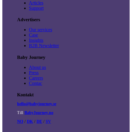
Articles
Support
Advertisers
Our services
Case
Insights
B2B Newsletter
Baby Journey
About us
Press
Careers
Contac
Kontakt
hello@babyjourney.se
Till
BabyJourney.no
NO
/
DK
/
DE
/
SV