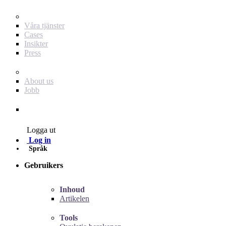
För dig som annonsör
Våra tjänster
Cases
Insikter
Press
Baby Journey
About us
Jobb
Contact
Logga ut
Log in
Språk
Gebruikers
Inhoud
Artikelen
Tools