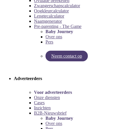
Ovulatie berekenen
Zwangerschapscalculator
Oogkleurcalculator
Lengtecalculator
Naamgenerator
Pre-parenting - The Game
Baby Journey
Over ons
Pers
Neem contact op
Try our pregnancy calculator!
Try the pre-parenting game!
Adverteerders
Voor adverteerders
Onze diensten
Cases
Inzichten
B2B-Nieuwsbrief
Baby Journey
Over ons
Pers