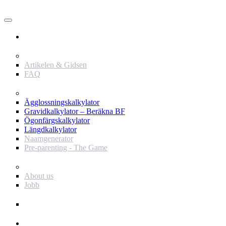
Användare
Innehåll
Artikelen & Gidsen
FAQ
Verktyg
Ägglossningskalkylator
Gravidkalkylator – Beräkna BF
Ögonfärgskalkylator
Längdkalkylator
Naamgenerator
Pre-parenting - The Game
Baby Journey
About us
Jobb
Support
Annonsör