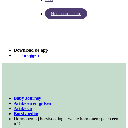
Neem contact op
Inzichten van Baby Journey
Case - Apohem
Download de app
Inloggen
Baby Journey
Artikelen en gidsen
Artikelen
Borstvoeding
Hormonen bij borstvoeding – welke hormonen spelen een
rol?