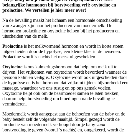
belangrijke hormonen bij borstvoeding vrij: oxytocine en
prolactine. We vertellen je hier meer over!
Na de bevalling maakt het lichaam een hormonale omschakeling
van zwanger zijn naar het produceren van moedermelk. De
hormonen prolactine en oxytocine helpen bij het produceren en
uitscheiden van de melk.
Prolactine
is het melkvormend hormoon en wordt in korte stoten
uitgescheiden door de hypofyse, een kleine klier in de hersenen.
Prolactine wordt ’s nachts het meest uitgescheiden.
Oxytocine
is ons kalmeringshormoon dat helpt om melk uit te
drijven. Het vrijkomen van oxytocine wordt bevorderd wanneer de
persoon kalm en veilig is. Oxytocine wordt ook uitgescheiden door
de hypofyse en is het hormoon dat vrijkomt tijdens bijvoorbeeld een
massage, waardoor we ons rustig en op ons gemak voelen.
Oxytocine helpt ook om de baarmoeder samen te laten trekken,
daarom helpt borstvoeding om bloedingen na de bevalling te
verminderen.
Moedermelk wordt aangepast aan de behoeften van de baby en de
baby bestelt zelf de volgende maaltijd. Simpel gezegd wordt de
productie van moedermelk verhoogd door je baby
vaak
borstvoeding te geven (vooral ’s nachts) en, omgekeerd, wordt de