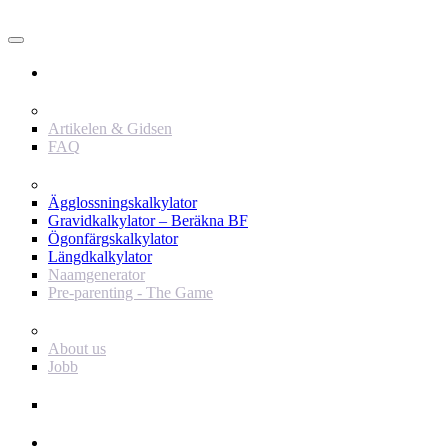
Användare
Innehåll
Artikelen & Gidsen
FAQ
Verktyg
Ägglossningskalkylator
Gravidkalkylator – Beräkna BF
Ögonfärgskalkylator
Längdkalkylator
Naamgenerator
Pre-parenting - The Game
Baby Journey
About us
Jobb
Support
Annonsör