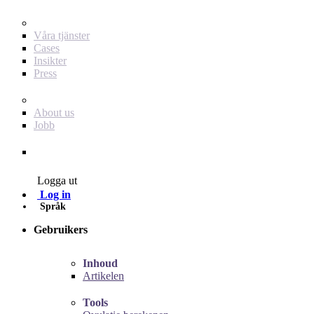
För dig som annonsör
Våra tjänster
Cases
Insikter
Press
Baby Journey
About us
Jobb
Contact
Logga ut
Log in
Språk
Gebruikers
Inhoud
Artikelen
Tools