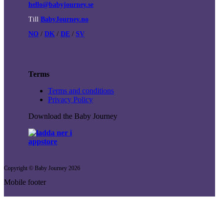
hello@babyjourney.se
Till
BabyJourney.no
NO
/
DK
/
DE
/
SV
Terms
Terms and conditions
Privacy Policy
Download the Baby Journey
Copyright © Baby Journey
2026
Mobile footer