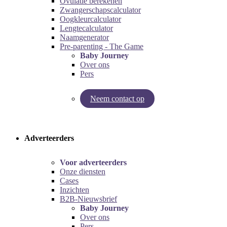
Ovulatie berekenen
Zwangerschapscalculator
Oogkleurcalculator
Lengtecalculator
Naamgenerator
Pre-parenting - The Game
Baby Journey
Over ons
Pers
Neem contact op
Try our pregnancy calculator!
Try the pre-parenting game!
Adverteerders
Voor adverteerders
Onze diensten
Cases
Inzichten
B2B-Nieuwsbrief
Baby Journey
Over ons
Pers