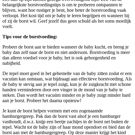
belangrijkste borstvoedingstips is om te proberen ontspannen te
blijven, want hoe rustiger je bent, hoe beter de borstvoeding vaak
verloopt. Het kost tijd om je baby te leren begrijpen en wanneer hij
of zij de borst wil. Geef jezelf dus geen schuld als het soms moeilijk
voelt.
Tips voor de borstvoeding:
Probeer de borst aan te bieden wanneer de baby kucht, en breng je
baby dan zelf naar de borst en niet andersom. Borstvoeding is meer
dan alleen voedsel voor je baby, het is ook geborgenheid en
nabijheid.
De tepel moet goed in het gehemelte van de baby zitten zodat er een
vacuüm kan ontstaan, wat bijdraagt aan effectieve borstvoeding. Als
de baby te stevig aan je tepel zuigt, kun je de zuigkracht met schone
handen verminderen door een vinger in de mond van je baby te
steken. Dan wordt het vacuüm minder en je baby zuigt minder hard
aan je borst. Probeer het daarna opnieuw!
Je kunt de borst helpen vormen met een zogenaamde
hamburgergreep. Pak dan de borst vast alsof je een hamburger
vasthoudt, d.w.z. knijp een beetje zachtjes in de borst net buiten de
tepel. Wacht tot de baby zijn of haar mond opendoet en bied dan de
borst aan met de hamburgergreep. Op deze manier krijgt het kind