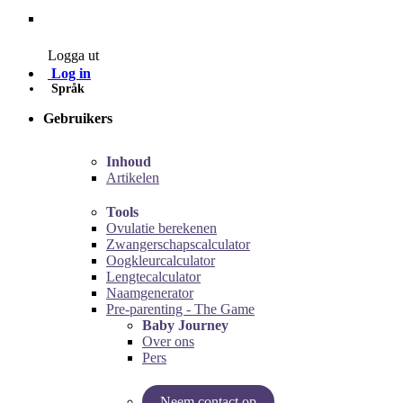
Contact
Logga ut
Log in
Språk
Gebruikers
Inhoud
Artikelen
Tools
Ovulatie berekenen
Zwangerschapscalculator
Oogkleurcalculator
Lengtecalculator
Naamgenerator
Pre-parenting - The Game
Baby Journey
Over ons
Pers
Neem contact op