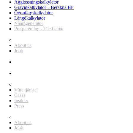
Ägglossningskalkylator
Gravidkalkylator – Beräkna BF
Ögonfärgskalkylator
Längdkalkylator
Naamgenerator
Pre-parenting - The Game
Baby Journey
About us
Jobb
Support
Annonsör
För dig som annonsör
Våra tjänster
Cases
Insikter
Press
Baby Journey
About us
Jobb