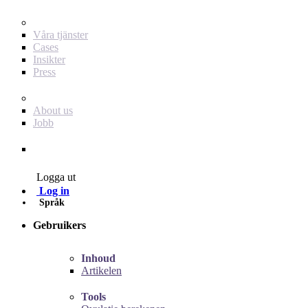
För dig som annonsör
Våra tjänster
Cases
Insikter
Press
Baby Journey
About us
Jobb
Contact
Logga ut
Log in
Språk
Gebruikers
Inhoud
Artikelen
Tools