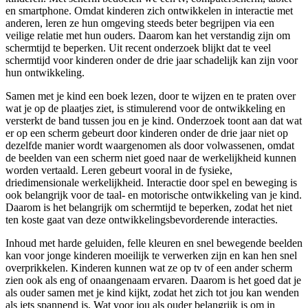
en smartphone. Omdat kinderen zich ontwikkelen in interactie met
anderen, leren ze hun omgeving steeds beter begrijpen via een
veilige relatie met hun ouders. Daarom kan het verstandig zijn om
schermtijd te beperken. Uit recent onderzoek blijkt dat te veel
schermtijd voor kinderen onder de drie jaar schadelijk kan zijn voor
hun ontwikkeling.
Samen met je kind een boek lezen, door te wijzen en te praten over
wat je op de plaatjes ziet, is stimulerend voor de ontwikkeling en
versterkt de band tussen jou en je kind. Onderzoek toont aan dat wat
er op een scherm gebeurt door kinderen onder de drie jaar niet op
dezelfde manier wordt waargenomen als door volwassenen, omdat
de beelden van een scherm niet goed naar de werkelijkheid kunnen
worden vertaald. Leren gebeurt vooral in de fysieke,
driedimensionale werkelijkheid. Interactie door spel en beweging is
ook belangrijk voor de taal- en motorische ontwikkeling van je kind.
Daarom is het belangrijk om schermtijd te beperken, zodat het niet
ten koste gaat van deze ontwikkelingsbevorderende interacties.
Inhoud met harde geluiden, felle kleuren en snel bewegende beelden
kan voor jonge kinderen moeilijk te verwerken zijn en kan hen snel
overprikkelen. Kinderen kunnen wat ze op tv of een ander scherm
zien ook als eng of onaangenaam ervaren. Daarom is het goed dat je
als ouder samen met je kind kijkt, zodat het zich tot jou kan wenden
als iets spannend is. Wat voor jou als ouder belangrijk is om in