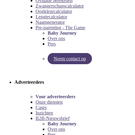
Ovulatie berekenen
Zwangerschapscalculator
Oogkleurcalculator
Lengtecalculator
Naamgenerator
Pre-parenting - The Game
Baby Journey
Over ons
Pers
Neem contact op
Try our pregnancy calculator!
Try the pre-parenting game!
Adverteerders
Voor adverteerders
Onze diensten
Cases
Inzichten
B2B-Nieuwsbrief
Baby Journey
Over ons
Pers