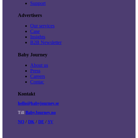
Support
Advertisers
Our services
Case
Insights
B2B Newsletter
Baby Journey
About us
Press
Careers
Contac
Kontakt
hello@babyjourney.se
Till
BabyJourney.no
NO
/
DK
/
DE
/
SV