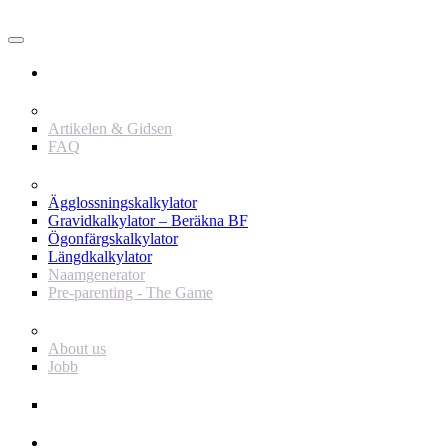
Användare
Innehåll
Artikelen & Gidsen
FAQ
Verktyg
Ägglossningskalkylator
Gravidkalkylator – Beräkna BF
Ögonfärgskalkylator
Längdkalkylator
Naamgenerator
Pre-parenting - The Game
Baby Journey
About us
Jobb
Support
Annonsör