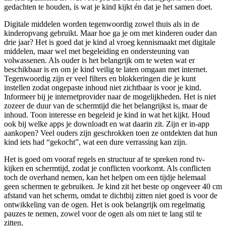
gedachten te houden, is wat je kind kijkt én dat je het samen doet.
Digitale middelen worden tegenwoordig zowel thuis als in de
kinderopvang gebruikt. Maar hoe ga je om met kinderen ouder dan
drie jaar? Het is goed dat je kind al vroeg kennismaakt met digitale
middelen, maar wel met begeleiding en ondersteuning van
volwassenen. Als ouder is het belangrijk om te weten wat er
beschikbaar is en om je kind veilig te laten omgaan met internet.
Tegenwoordig zijn er veel filters en blokkeringen die je kunt
instellen zodat ongepaste inhoud niet zichtbaar is voor je kind.
Informeer bij je internetprovider naar de mogelijkheden. Het is niet
zozeer de duur van de schermtijd die het belangrijkst is, maar de
inhoud. Toon interesse en begeleid je kind in wat het kijkt. Houd
ook bij welke apps je downloadt en wat daarin zit. Zijn er in-app
aankopen? Veel ouders zijn geschrokken toen ze ontdekten dat hun
kind iets had “gekocht”, wat een dure verrassing kan zijn.
Het is goed om vooraf regels en structuur af te spreken rond tv-
kijken en schermtijd, zodat je conflicten voorkomt. Als conflicten
toch de overhand nemen, kan het helpen om een tijdje helemaal
geen schermen te gebruiken. Je kind zit het beste op ongeveer 40 cm
afstand van het scherm, omdat te dichtbij zitten niet goed is voor de
ontwikkeling van de ogen. Het is ook belangrijk om regelmatig
pauzes te nemen, zowel voor de ogen als om niet te lang stil te
zitten.