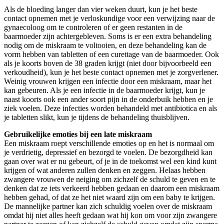
Als de bloeding langer dan vier weken duurt, kun je het beste
contact opnemen met je verloskundige voor een verwijzing naar de
gynaecoloog om te controleren of er geen restanten in de
baarmoeder zijn achtergebleven. Soms is er een extra behandeling
nodig om de miskraam te voltooien, en deze behandeling kan de
vorm hebben van tabletten of een curettage van de baarmoeder. Ook
als je koorts boven de 38 graden krijgt (niet door bijvoorbeeld een
verkoudheid), kun je het beste contact opnemen met je zorgverlener.
Weinig vrouwen krijgen een infectie door een miskraam, maar het
kan gebeuren. Als je een infectie in de baarmoeder krijgt, kun je
naast koorts ook een ander soort pijn in de onderbuik hebben en je
ziek voelen. Deze infecties worden behandeld met antibiotica en als
je tabletten slikt, kun je tijdens de behandeling thuisblijven.
Gebruikelijke emoties bij een late miskraam
Een miskraam roept verschillende emoties op en het is normaal om
je verdrietig, depressief en bezorgd te voelen. De bezorgdheid kan
gaan over wat er nu gebeurt, of je in de toekomst wel een kind kunt
krijgen of wat anderen zullen denken en zeggen. Helaas hebben
zwangere vrouwen de neiging om zichzelf de schuld te geven en te
denken dat ze iets verkeerd hebben gedaan en daarom een miskraam
hebben gehad, of dat ze het niet waard zijn om een baby te krijgen.
De mannelijke partner kan zich schuldig voelen over de miskraam
omdat hij niet alles heeft gedaan wat hij kon om voor zijn zwangere