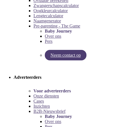
Ovulatie berekenen
Zwangerschapscalculator
Oogkleurcalculator
Lengtecalculator
Naamgenerator
Pre-parenting - The Game
Baby Journey
Over ons
Pers
Neem contact op
Try our pregnancy calculator!
Try the pre-parenting game!
Adverteerders
Voor adverteerders
Onze diensten
Cases
Inzichten
B2B-Nieuwsbrief
Baby Journey
Over ons
Pers