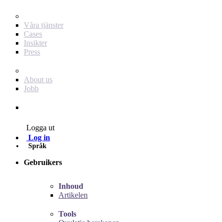
För dig som annonsör
Våra tjänster
Cases
Insikter
Press
Baby Journey
About us
Jobb
Contact
Logga ut
Log in
Språk
Gebruikers
Inhoud
Artikelen
Tools