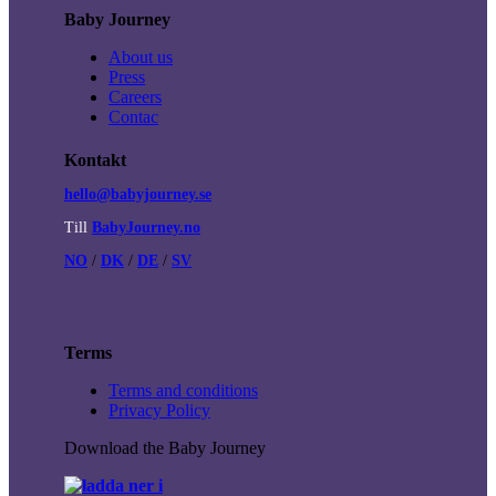
Baby Journey
About us
Press
Careers
Contac
Kontakt
hello@babyjourney.se
Till
BabyJourney.no
NO
/
DK
/
DE
/
SV
Terms
Terms and conditions
Privacy Policy
Download the Baby Journey