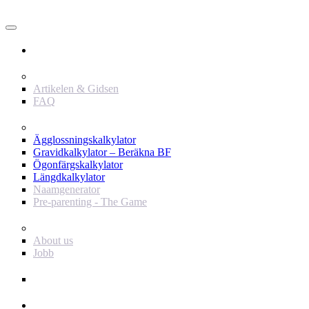
Användare
Innehåll
Artikelen & Gidsen
FAQ
Verktyg
Ägglossningskalkylator
Gravidkalkylator – Beräkna BF
Ögonfärgskalkylator
Längdkalkylator
Naamgenerator
Pre-parenting - The Game
Baby Journey
About us
Jobb
Support
Annonsör