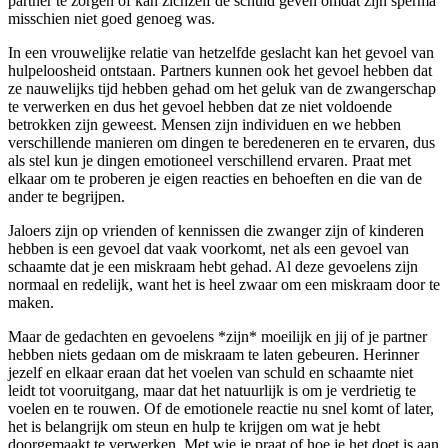
partner te zorgen of kan zichzelf de schuld geven omdat zijn sperma
misschien niet goed genoeg was.
In een vrouwelijke relatie van hetzelfde geslacht kan het gevoel van
hulpeloosheid ontstaan. Partners kunnen ook het gevoel hebben dat
ze nauwelijks tijd hebben gehad om het geluk van de zwangerschap
te verwerken en dus het gevoel hebben dat ze niet voldoende
betrokken zijn geweest. Mensen zijn individuen en we hebben
verschillende manieren om dingen te beredeneren en te ervaren, dus
als stel kun je dingen emotioneel verschillend ervaren. Praat met
elkaar om te proberen je eigen reacties en behoeften en die van de
ander te begrijpen.
Jaloers zijn op vrienden of kennissen die zwanger zijn of kinderen
hebben is een gevoel dat vaak voorkomt, net als een gevoel van
schaamte dat je een miskraam hebt gehad. Al deze gevoelens zijn
normaal en redelijk, want het is heel zwaar om een miskraam door te
maken.
Maar de gedachten en gevoelens *zijn* moeilijk en jij of je partner
hebben niets gedaan om de miskraam te laten gebeuren. Herinner
jezelf en elkaar eraan dat het voelen van schuld en schaamte niet
leidt tot vooruitgang, maar dat het natuurlijk is om je verdrietig te
voelen en te rouwen. Of de emotionele reactie nu snel komt of later,
het is belangrijk om steun en hulp te krijgen om wat je hebt
doorgemaakt te verwerken. Met wie je praat of hoe je het doet is aan