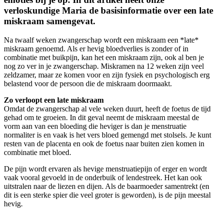
verloskundige Maria de basisinformatie over een late
miskraam samengevat.
Na twaalf weken zwangerschap wordt een miskraam een *late*
miskraam genoemd. Als er hevig bloedverlies is zonder of in
combinatie met buikpijn, kan het een miskraam zijn, ook al ben je
nog zo ver in je zwangerschap. Miskramen na 12 weken zijn veel
zeldzamer, maar ze komen voor en zijn fysiek en psychologisch erg
belastend voor de persoon die de miskraam doormaakt.
Zo verloopt een late miskraam
Omdat de zwangerschap al vele weken duurt, heeft de foetus de tijd
gehad om te groeien. In dit geval neemt de miskraam meestal de
vorm aan van een bloeding die heviger is dan je menstruatie
normaliter is en vaak is het vers bloed gemengd met stolsels. Je kunt
resten van de placenta en ook de foetus naar buiten zien komen in
combinatie met bloed.
De pijn wordt ervaren als hevige menstruatiepijn of erger en wordt
vaak vooral gevoeld in de onderbuik of lendestreek. Het kan ook
uitstralen naar de liezen en dijen. Als de baarmoeder samentrekt (en
dit is een sterke spier die veel groter is geworden), is de pijn meestal
hevig.