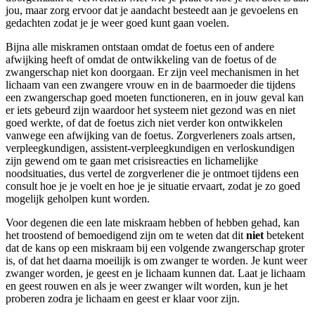
jou, maar zorg ervoor dat je aandacht besteedt aan je gevoelens en
gedachten zodat je je weer goed kunt gaan voelen.
Bijna alle miskramen ontstaan omdat de foetus een of andere
afwijking heeft of omdat de ontwikkeling van de foetus of de
zwangerschap niet kon doorgaan. Er zijn veel mechanismen in het
lichaam van een zwangere vrouw en in de baarmoeder die tijdens
een zwangerschap goed moeten functioneren, en in jouw geval kan
er iets gebeurd zijn waardoor het systeem niet gezond was en niet
goed werkte, of dat de foetus zich niet verder kon ontwikkelen
vanwege een afwijking van de foetus. Zorgverleners zoals artsen,
verpleegkundigen, assistent-verpleegkundigen en verloskundigen
zijn gewend om te gaan met crisisreacties en lichamelijke
noodsituaties, dus vertel de zorgverlener die je ontmoet tijdens een
consult hoe je je voelt en hoe je je situatie ervaart, zodat je zo goed
mogelijk geholpen kunt worden.
Voor degenen die een late miskraam hebben of hebben gehad, kan
het troostend of bemoedigend zijn om te weten dat dit
niet
betekent
dat de kans op een miskraam bij een volgende zwangerschap groter
is, of dat het daarna moeilijk is om zwanger te worden. Je kunt weer
zwanger worden, je geest en je lichaam kunnen dat. Laat je lichaam
en geest rouwen en als je weer zwanger wilt worden, kun je het
proberen zodra je lichaam en geest er klaar voor zijn.