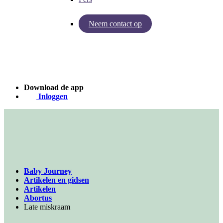
Neem contact op
Inzichten van Baby Journey
Case - Apohem
Download de app
Inloggen
Baby Journey
Artikelen en gidsen
Artikelen
Abortus
Late miskraam