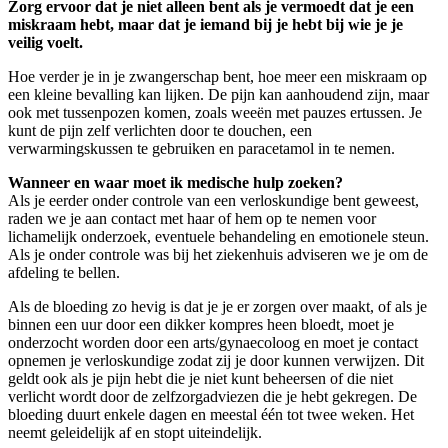
Zorg ervoor dat je niet alleen bent als je vermoedt dat je een
miskraam hebt, maar dat je iemand bij je hebt bij wie je je
veilig voelt.
Hoe verder je in je zwangerschap bent, hoe meer een miskraam op
een kleine bevalling kan lijken. De pijn kan aanhoudend zijn, maar
ook met tussenpozen komen, zoals weeën met pauzes ertussen. Je
kunt de pijn zelf verlichten door te douchen, een
verwarmingskussen te gebruiken en paracetamol in te nemen.
Wanneer en waar moet ik medische hulp zoeken?
Als je eerder onder controle van een verloskundige bent geweest,
raden we je aan contact met haar of hem op te nemen voor
lichamelijk onderzoek, eventuele behandeling en emotionele steun.
Als je onder controle was bij het ziekenhuis adviseren we je om de
afdeling te bellen.
Als de bloeding zo hevig is dat je je er zorgen over maakt, of als je
binnen een uur door een dikker kompres heen bloedt, moet je
onderzocht worden door een arts/gynaecoloog en moet je contact
opnemen je verloskundige zodat zij je door kunnen verwijzen. Dit
geldt ook als je pijn hebt die je niet kunt beheersen of die niet
verlicht wordt door de zelfzorgadviezen die je hebt gekregen. De
bloeding duurt enkele dagen en meestal één tot twee weken. Het
neemt geleidelijk af en stopt uiteindelijk.