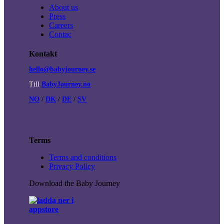
About us
Press
Careers
Contac
Kontakt
hello@babyjourney.se
Till
BabyJourney.no
NO
/
DK
/
DE
/
SV
Terms
Terms and conditions
Privacy Policy
Download the Baby Journey