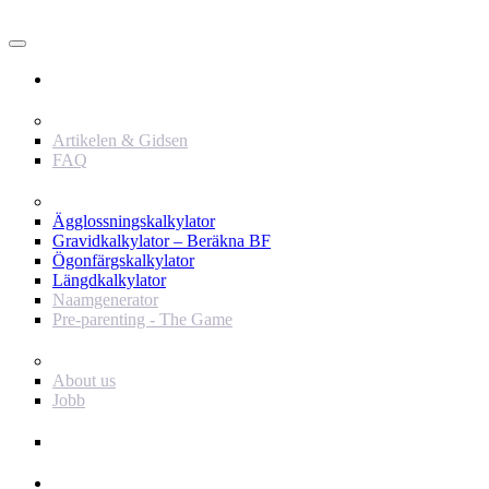
Användare
Innehåll
Artikelen & Gidsen
FAQ
Verktyg
Ägglossningskalkylator
Gravidkalkylator – Beräkna BF
Ögonfärgskalkylator
Längdkalkylator
Naamgenerator
Pre-parenting - The Game
Baby Journey
About us
Jobb
Support
Annonsör