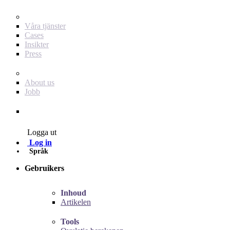
För dig som annonsör
Våra tjänster
Cases
Insikter
Press
Baby Journey
About us
Jobb
Contact
Logga ut
Log in
Språk
Gebruikers
Inhoud
Artikelen
Tools