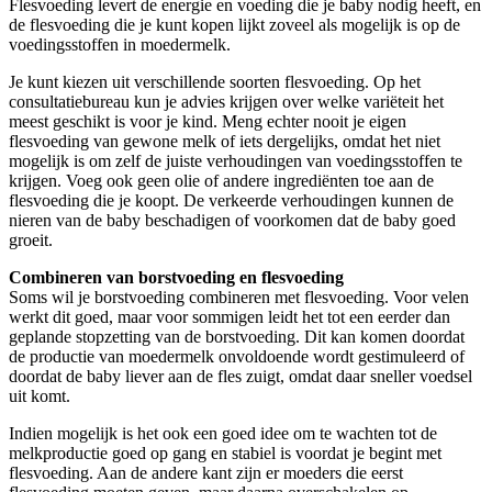
Flesvoeding levert de energie en voeding die je baby nodig heeft, en
de flesvoeding die je kunt kopen lijkt zoveel als mogelijk is op de
voedingsstoffen in moedermelk.
Je kunt kiezen uit verschillende soorten flesvoeding. Op het
consultatiebureau kun je advies krijgen over welke variëteit het
meest geschikt is voor je kind. Meng echter nooit je eigen
flesvoeding van gewone melk of iets dergelijks, omdat het niet
mogelijk is om zelf de juiste verhoudingen van voedingsstoffen te
krijgen. Voeg ook geen olie of andere ingrediënten toe aan de
flesvoeding die je koopt. De verkeerde verhoudingen kunnen de
nieren van de baby beschadigen of voorkomen dat de baby goed
groeit.
Combineren van borstvoeding en flesvoeding
Soms wil je borstvoeding combineren met flesvoeding. Voor velen
werkt dit goed, maar voor sommigen leidt het tot een eerder dan
geplande stopzetting van de borstvoeding. Dit kan komen doordat
de productie van moedermelk onvoldoende wordt gestimuleerd of
doordat de baby liever aan de fles zuigt, omdat daar sneller voedsel
uit komt.
Indien mogelijk is het ook een goed idee om te wachten tot de
melkproductie goed op gang en stabiel is voordat je begint met
flesvoeding. Aan de andere kant zijn er moeders die eerst