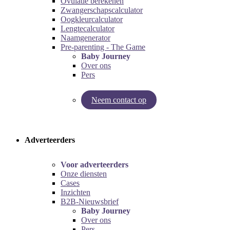
Ovulatie berekenen
Zwangerschapscalculator
Oogkleurcalculator
Lengtecalculator
Naamgenerator
Pre-parenting - The Game
Baby Journey
Over ons
Pers
Neem contact op
Try our pregnancy calculator!
Try the pre-parenting game!
Adverteerders
Voor adverteerders
Onze diensten
Cases
Inzichten
B2B-Nieuwsbrief
Baby Journey
Over ons
Pers