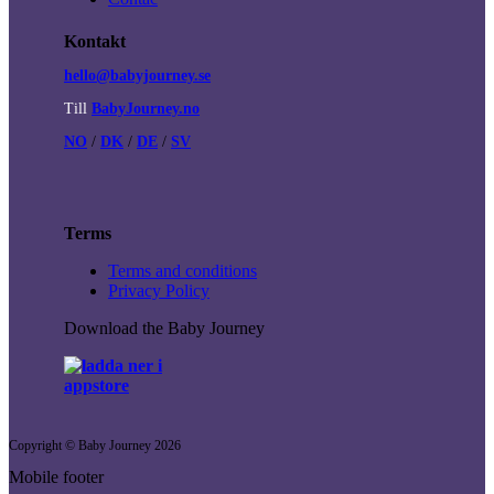
Kontakt
hello@babyjourney.se
Till
BabyJourney.no
NO
/
DK
/
DE
/
SV
Terms
Terms and conditions
Privacy Policy
Download the Baby Journey
Copyright © Baby Journey
2026
Mobile footer