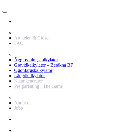
Användare
Innehåll
Artikelen & Gidsen
FAQ
Verktyg
Ägglossningskalkylator
Gravidkalkylator – Beräkna BF
Ögonfärgskalkylator
Längdkalkylator
Naamgenerator
Pre-parenting - The Game
Baby Journey
About us
Jobb
Support
Annonsör