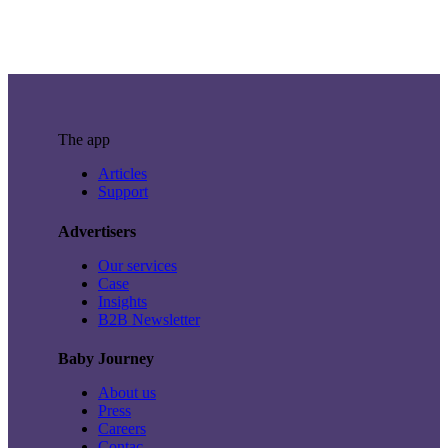
The app
Articles
Support
Advertisers
Our services
Case
Insights
B2B Newsletter
Baby Journey
About us
Press
Careers
Contac