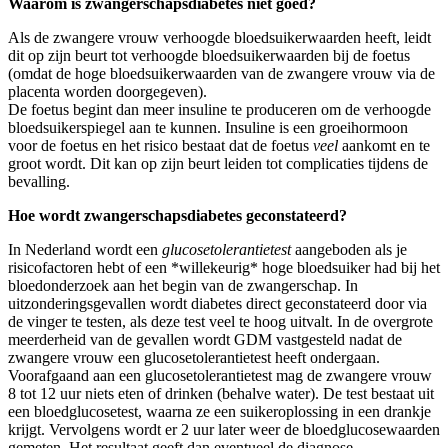
Waarom is zwangerschapsdiabetes niet goed?
Als de zwangere vrouw verhoogde bloedsuikerwaarden heeft, leidt
dit op zijn beurt tot verhoogde bloedsuikerwaarden bij de foetus
(omdat de hoge bloedsuikerwaarden van de zwangere vrouw via de
placenta worden doorgegeven).
De foetus begint dan meer insuline te produceren om de verhoogde
bloedsuikerspiegel aan te kunnen. Insuline is een groeihormoon
voor de foetus en het risico bestaat dat de foetus
veel
aankomt en te
groot wordt. Dit kan op zijn beurt leiden tot complicaties tijdens de
bevalling.
Hoe wordt zwangerschapsdiabetes geconstateerd?
In Nederland wordt een
glucosetolerantietest
aangeboden als je
risicofactoren hebt of een *willekeurig* hoge bloedsuiker had bij het
bloedonderzoek aan het begin van de zwangerschap. In
uitzonderingsgevallen wordt diabetes direct geconstateerd door via
de vinger te testen, als deze test veel te hoog uitvalt. In de overgrote
meerderheid van de gevallen wordt GDM vastgesteld nadat de
zwangere vrouw een glucosetolerantietest heeft ondergaan.
Voorafgaand aan een glucosetolerantietest mag de zwangere vrouw
8 tot 12 uur niets eten of drinken (behalve water). De test bestaat uit
een bloedglucosetest, waarna ze een suikeroplossing in een drankje
krijgt. Vervolgens wordt er 2 uur later weer de bloedglucosewaarden
gemeten. Het resultaat geeft dan eventueel de diagnose