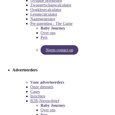
Ovulatie berekenen
Zwangerschapscalculator
Oogkleurcalculator
Lengtecalculator
Naamgenerator
Pre-parenting - The Game
Baby Journey
Over ons
Pers
Neem contact op
Try our pregnancy calculator!
Try the pre-parenting game!
Adverteerders
Voor adverteerders
Onze diensten
Cases
Inzichten
B2B-Nieuwsbrief
Baby Journey
Over ons
Pers