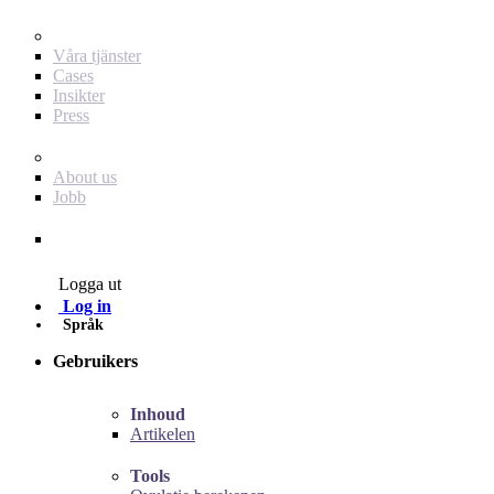
För dig som annonsör
Våra tjänster
Cases
Insikter
Press
Baby Journey
About us
Jobb
Contact
Logga ut
Log in
Språk
Gebruikers
Inhoud
Artikelen
Tools