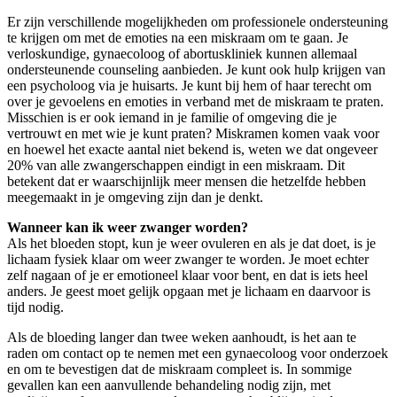
Er zijn verschillende mogelijkheden om professionele ondersteuning
te krijgen om met de emoties na een miskraam om te gaan. Je
verloskundige, gynaecoloog of abortuskliniek kunnen allemaal
ondersteunende counseling aanbieden. Je kunt ook hulp krijgen van
een psycholoog via je huisarts. Je kunt bij hem of haar terecht om
over je gevoelens en emoties in verband met de miskraam te praten.
Misschien is er ook iemand in je familie of omgeving die je
vertrouwt en met wie je kunt praten? Miskramen komen vaak voor
en hoewel het exacte aantal niet bekend is, weten we dat ongeveer
20% van alle zwangerschappen eindigt in een miskraam. Dit
betekent dat er waarschijnlijk meer mensen die hetzelfde hebben
meegemaakt in je omgeving zijn dan je denkt.
Wanneer kan ik weer zwanger worden?
Als het bloeden stopt, kun je weer ovuleren en als je dat doet, is je
lichaam fysiek klaar om weer zwanger te worden. Je moet echter
zelf nagaan of je er emotioneel klaar voor bent, en dat is iets heel
anders. Je geest moet gelijk opgaan met je lichaam en daarvoor is
tijd nodig.
Als de bloeding langer dan twee weken aanhoudt, is het aan te
raden om contact op te nemen met een gynaecoloog voor onderzoek
en om te bevestigen dat de miskraam compleet is. In sommige
gevallen kan een aanvullende behandeling nodig zijn, met