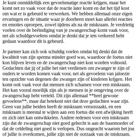
Je kunt onmiddellijk een gevoelsmatige reactie krijgen, maar het
komt net zo vaak voor dat de reactie later komt en dat het tijd kost
om wat er is gebeurd te verwerken. We hebben allemaal onze eigen
ervaringen en de situatie waar je doorheen moet kan allerlei reacties
en emoties oproepen, zowel tijdens als na de miskraam. Je verdrietig
voelen over de beëindiging van je zwangerschap komt vaak voor,
net als schuldgevoelens omdat je denkt dat je iets verkeerd hebt
gedaan waardoor dit is gebeurd.
Je partner kan zich ook schuldig voelen omdat hij denkt dat de
kwaliteit van zijn sperma minder goed was, waardoor de foetus niet
kon blijven leven en de zwangerschap niet kon worden voltooid.
Gedachten dat jij of jullie het niet verdienen om zwanger te zijn of
ouders te worden komen vaak voor, net als gevoelens van jaloezie
ten opzichte van degenen die zwanger zijn of kinderen krijgen. Het
komt ook vaak voor dat mensen zich schamen voor een miskraam.
Het kan vooral moeilijk zijn als je mensen in je omgeving over de
zwangerschap hebt verteld. Dit zijn allemaal **heel gewone
gevoelens**, maar dat betekent niet dat deze gedachten waar zijn.
Geen van jullie beiden heeft de miskraam veroorzaakt, en een
miskraam is meestal te wijten aan een foetus die een afwijking heeft
en zich niet kan ontwikkelen. Andere redenen voor een miskraam
zijn dat de zwangerschap niet goed gehecht is aan de baarmoeder of
dat de celdeling niet goed is verlopen. Dus ongeacht waarom het jou
of jullie is overkomen, jullie zijn niet de oorzaak van de miskraam.