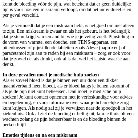
komt de bloeding vóór de pijn, wat betekent dat er geen duidelijke
lijn is voor hoe een miskraam verloopt, omdat het individueel is en
per geval verschilt.
Als je vermoedt dat je een miskraam hebt, is het goed om niet alleen
te zijn. Een miskraam is zwaar en als het gebeurt, is het belangrijk
dat je steun krijgt van iemand bij wie je je veilig voelt. Pijnstilling in
de vorm van warmte, een douche, een TENS-apparaat, een
pittenkussen of pijnstillende tabletten zoals Aleve (naproxen) of
paracetamol zijn aan te raden bij een miskraam – zorg er ook voor
dat je zowel eet als drinkt, ook al is dat wel het laatste waar je aan
denkt.
In deze gevallen moet je medische hulp zoeken
Als er zoveel bloed is dat je binnen een uur door een dikker
maandverband heen bloedt, als er bloed langs je benen stroomt of
als je de pijn niet kunt beheersen. Dan moet je medische hulp
zoeken! Je kunt contact opnemen met je verloskundige voor advies
en begeleiding, en voor informatie over waar je lichamelijke zorg
kunt krijgen. Als nodig zal zij je verwijzen naar de spoedpoli in het
ziekenhuis. Ook al ziet de bloeding er heftig uit, kun je thuis blijven
wachten zolang de pijn beheersbaar is en de bloeding binnen de
perken blijft.
Emoties tijdens en na een miskraam