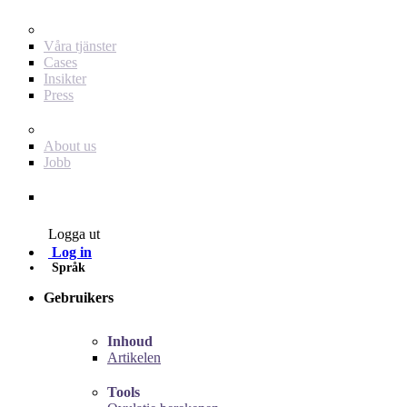
För dig som annonsör
Våra tjänster
Cases
Insikter
Press
Baby Journey
About us
Jobb
Contact
Logga ut
Log in
Språk
Gebruikers
Inhoud
Artikelen
Tools