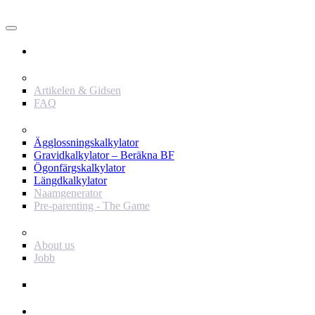
Användare
Innehåll
Artikelen & Gidsen
FAQ
Verktyg
Ägglossningskalkylator
Gravidkalkylator – Beräkna BF
Ögonfärgskalkylator
Längdkalkylator
Naamgenerator
Pre-parenting - The Game
Baby Journey
About us
Jobb
Support
Annonsör