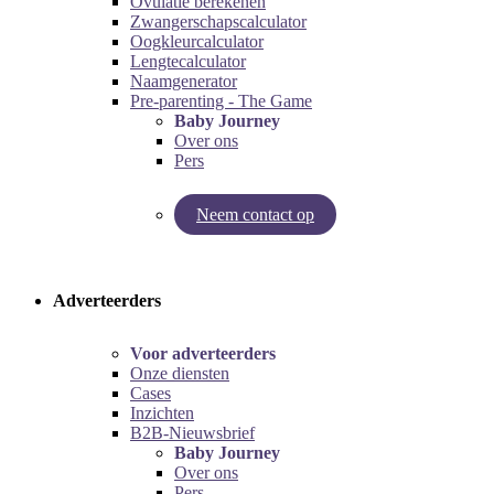
Ovulatie berekenen
Zwangerschapscalculator
Oogkleurcalculator
Lengtecalculator
Naamgenerator
Pre-parenting - The Game
Baby Journey
Over ons
Pers
Neem contact op
Try our pregnancy calculator!
Try the pre-parenting game!
Adverteerders
Voor adverteerders
Onze diensten
Cases
Inzichten
B2B-Nieuwsbrief
Baby Journey
Over ons
Pers