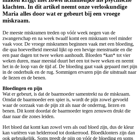
klachten. In dit artikel neemt onze verloskundige
Maria alles door wat er gebeurt bij een vroege
miskraam.
De meeste miskramen treden op vóór week negen van de
zwangerschap en na week twaalf komt een miskraam veel minder
vaak voor. De vroege miskramen beginnen vaak met een bloeding,
die qua hoeveelheid meestal lijkt op een hevige menstruatie en die
een paar dagen tot twee weken aanhoudt. Bloeden *kan* tot vier
weken duren, maar meestal duurt het een tot twee weken en neemt
het in de loop van de tijd af. De bloeding gaat vaak gepaard met pijn
in de onderbuik en de rug. Sommigen ervaren pijn die uitstraalt naar
de liezen en de benen.
Bloedingen en pijn
Wat er gebeurt, is dat de baarmoeder samentrekt na de miskraam.
Omdat de baarmoeder een spier is, wordt de pijn zowel gevoeld
waar de oorzaak van de pijn zit als naar de onderrug, liezen en
benen. Dit komt doordat de baarmoeder tegen zenuwen drukt die
daar naar die zones leiden.
Het bloed dat komt kan zowel vers als oud bloed zijn, dus de kleur
kan variëren van helderrood tot donkerrood. Bloedklonters zijn dan
ook gebruikelijk. Soms treedt de pijn op vóór de bloeding en soms