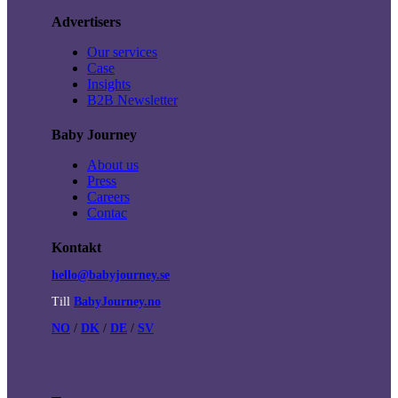
Advertisers
Our services
Case
Insights
B2B Newsletter
Baby Journey
About us
Press
Careers
Contac
Kontakt
hello@babyjourney.se
Till
BabyJourney.no
NO
/
DK
/
DE
/
SV