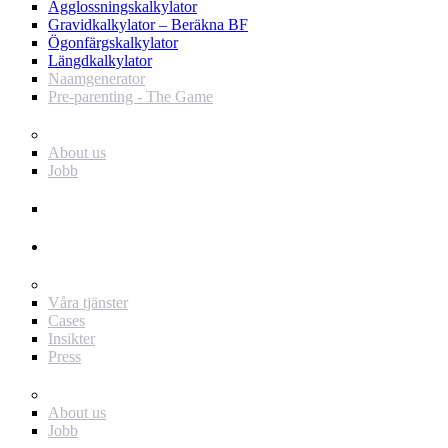
Ägglossningskalkylator
Gravidkalkylator – Beräkna BF
Ögonfärgskalkylator
Längdkalkylator
Naamgenerator
Pre-parenting - The Game
Baby Journey
About us
Jobb
Support
Annonsör
För dig som annonsör
Våra tjänster
Cases
Insikter
Press
Baby Journey
About us
Jobb