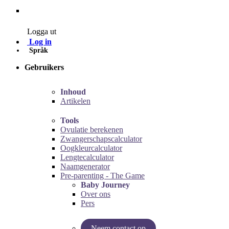
Contact
Logga ut
Log in
Språk
Gebruikers
Inhoud
Artikelen
Tools
Ovulatie berekenen
Zwangerschapscalculator
Oogkleurcalculator
Lengtecalculator
Naamgenerator
Pre-parenting - The Game
Baby Journey
Over ons
Pers
Neem contact op