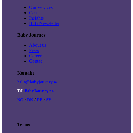
Our services
Case
Insights
B2B Newsletter
Baby Journey
About us
Press
Careers
Contac
Kontakt
hello@babyjourney.se
Till
BabyJourney.no
NO
/
DK
/
DE
/
SV
Terms