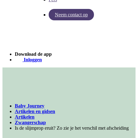
Neem contact op
Inzichten van Baby Journey
Case - Apohem
Download de app
Inloggen
Baby Journey
Artikelen en gidsen
Artikelen
Zwangerschap
Is de slijmprop eruit? Zo zie je het verschil met afscheiding