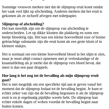
Sommige vrouwen merken niet dat de slijmprop eruit komt omdat
het vaak veel lijkt op afscheiding. Anderen merken dat het eruit is
gekomen als ze zichzelf afvegen met toiletpapier.
Slijmprop of afscheiding?
Het kan moeilijk zijn om de slijmprop van afscheiding te
onderscheiden. Let op dikke klonten die plakkerig en soms een
beetje bloederig zijn. Het kan een kleine hoeveelheid roze of bruine
geleiachtige substantie zijn die eruit komt als een grote klont of in
kleinere stukjes.
Het is normaal om een kleine hoeveelheid bloed in het slijm te zien,
maar je moet altijd contact opnemen met je verloskundige of de
kraamafdeling als je merkt dat de slijmprop vers bloed bevat, dat
meer is dan een paar druppels.
Hoe lang is het nog tot de bevalling als mijn slijmprop eruit
gaat?
Het is niet mogelijk om een specifieke tijd aan te geven vanaf het
moment dat de slijmprop loslaat tot de bevalling begint. Je kunt er
echter zeker van zijn dat de bevalling begonnen is als de slijmprop
eruit is en je regelmatig pijnlijke weeën hebt. De slijmprop kan
echter enkele dagen of weken voordat de bevalling begint naar
buiten komen.