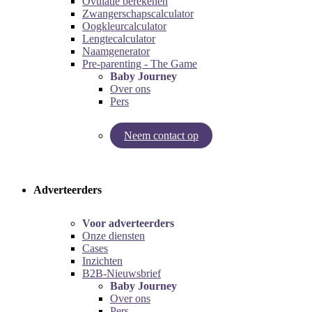
Ovulatie berekenen
Zwangerschapscalculator
Oogkleurcalculator
Lengtecalculator
Naamgenerator
Pre-parenting - The Game
Baby Journey
Over ons
Pers
Neem contact op
Try our pregnancy calculator!
Try the pre-parenting game!
Adverteerders
Voor adverteerders
Onze diensten
Cases
Inzichten
B2B-Nieuwsbrief
Baby Journey
Over ons
Pers