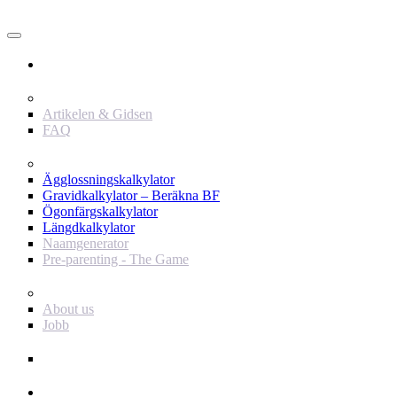
Användare
Innehåll
Artikelen & Gidsen
FAQ
Verktyg
Ägglossningskalkylator
Gravidkalkylator – Beräkna BF
Ögonfärgskalkylator
Längdkalkylator
Naamgenerator
Pre-parenting - The Game
Baby Journey
About us
Jobb
Support
Annonsör