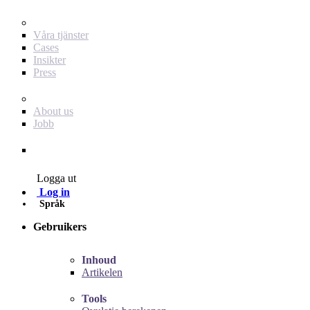
För dig som annonsör
Våra tjänster
Cases
Insikter
Press
Baby Journey
About us
Jobb
Contact
Logga ut
Log in
Språk
Gebruikers
Inhoud
Artikelen
Tools