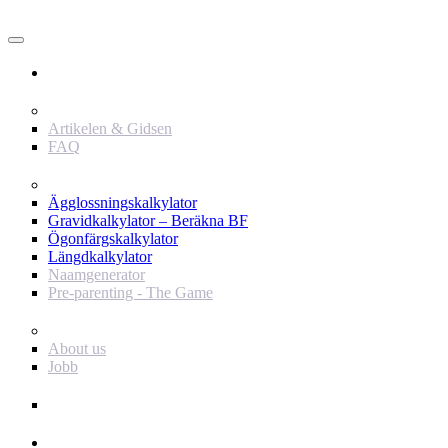
Användare
Innehåll
Artikelen & Gidsen
FAQ
Verktyg
Ägglossningskalkylator
Gravidkalkylator – Beräkna BF
Ögonfärgskalkylator
Längdkalkylator
Naamgenerator
Pre-parenting - The Game
Baby Journey
About us
Jobb
Support
Annonsör