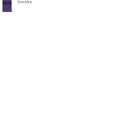
bereiden
Mobile footer