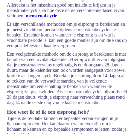
Allereerst is het misschien goed om inzicht te krijgen in je
menstruatiecyclus en hoe deze en de verschillende fasen ervan
verlopen.
menstrual cycle
Er zijn verschillende methoden om je eisprong te berekenen en
je meest vruchtbare periode tijdens je menstruatiecyclus te
bepalen. Erachter komen wanneer je eisprong is en wat je
vruchtbare periode is, kan een goede manier zijn om de kans op
een positief testresultaat te vergroten.
Een veelgebruikte methode om de eisprong te berekenen is met
behulp van een ovulatiekalender. Hierbij wordt ervan uitgegaan
dat je menstruatiecyclus regelmatig is en doorgaans 28 dagen
duurt, maar de kalender kan ook worden aangepast voor zowel
kortere als langere cycli. Bereken je eisprong door 14 dagen af ​​
te trekken van de verwachte startdag van je volgende
menstruatie om een schatting te hebben van wanneer de
eisprong zal plaatsvinden. Als je menstruatiecyclus bijvoorbeeld
28 dagen duurt, vindt je eisprong naar verwachting plaats rond
dag 14 na de eerste dag van je laatste menstruatie.
Hoe weet ik of ik een eisprong heb?
Tijdens de ovulatie kunnen er bepaalde veranderingen in je
lichaam optreden. Het kan daarom waardevol zijn om je
lichaam te kennen en op bepaalde symptomen te letten, zodat je