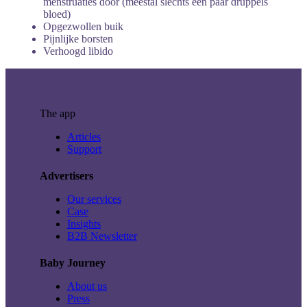
menstruaties door (meestal slechts een paar druppels
bloed)
Opgezwollen buik
Pijnlijke borsten
Verhoogd libido
The app
Articles
Support
Advertisers
Our services
Case
Insights
B2B Newsletter
Baby Journey
About us
Press