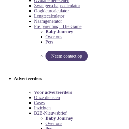
Ovulatie berekenen
Zwangerschapscalculator
Oogkleurcalculator
Lengtecalculator
Naamgenerator
Pre-parenting - The Game
Baby Journey
Over ons
Pers
Neem contact op
Try our pregnancy calculator!
Try the pre-parenting game!
Adverteerders
Voor adverteerders
Onze diensten
Cases
Inzichten
B2B-Nieuwsbrief
Baby Journey
Over ons
Pers