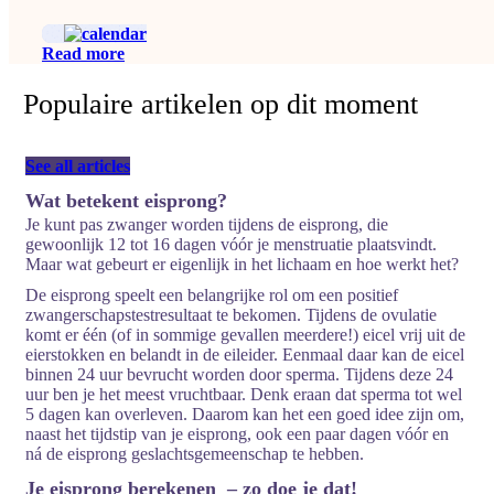
Read more
Populaire artikelen op dit moment
See all articles
Wat betekent eisprong?
Je kunt pas zwanger worden tijdens de eisprong, die
gewoonlijk 12 tot 16 dagen vóór je menstruatie plaatsvindt.
Maar wat gebeurt er eigenlijk in het lichaam en hoe werkt het?
De eisprong speelt een belangrijke rol om een positief
zwangerschapstestresultaat te bekomen. Tijdens de ovulatie
komt er één (of in sommige gevallen meerdere!) eicel vrij uit de
eierstokken en belandt in de eileider. Eenmaal daar kan de eicel
binnen 24 uur bevrucht worden door sperma. Tijdens deze 24
uur ben je het meest vruchtbaar. Denk eraan dat sperma tot wel
5 dagen kan overleven. Daarom kan het een goed idee zijn om,
naast het tijdstip van je eisprong, ook een paar dagen vóór en
ná de eisprong geslachtsgemeenschap te hebben.
Je eisprong berekenen
–
zo doe je dat!