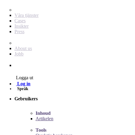
För dig som annonsör
Våra tjänster
Cases
Insikter
Press
Baby Journey
About us
Jobb
Contact
Logga ut
Log in
Språk
Gebruikers
Inhoud
Artikelen
Tools