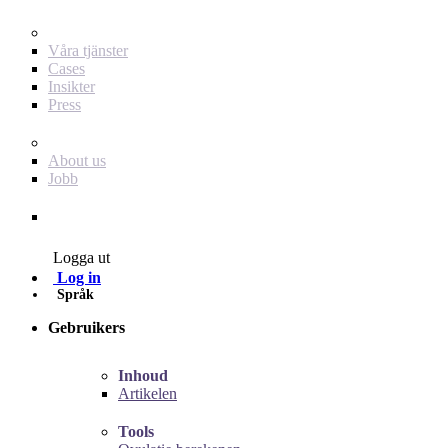
För dig som annonsör
Våra tjänster
Cases
Insikter
Press
Baby Journey
About us
Jobb
Contact
Logga ut
Log in
Språk
Gebruikers
Inhoud
Artikelen
Tools