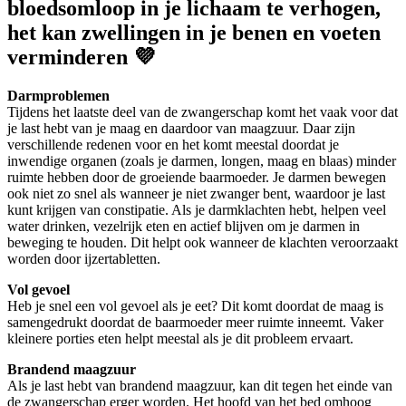
bloedsomloop in je lichaam te verhogen,
het kan zwellingen in je benen en voeten
verminderen 💜
Darmproblemen
Tijdens het laatste deel van de zwangerschap komt het vaak voor dat
je last hebt van je maag en daardoor van maagzuur. Daar zijn
verschillende redenen voor en het komt meestal doordat je
inwendige organen (zoals je darmen, longen, maag en blaas) minder
ruimte hebben door de groeiende baarmoeder. Je darmen bewegen
ook niet zo snel als wanneer je niet zwanger bent, waardoor je last
kunt krijgen van constipatie. Als je darmklachten hebt, helpen veel
water drinken, vezelrijk eten en actief blijven om je darmen in
beweging te houden. Dit helpt ook wanneer de klachten veroorzaakt
worden door ijzertabletten.
Vol gevoel
Heb je snel een vol gevoel als je eet? Dit komt doordat de maag is
samengedrukt doordat de baarmoeder meer ruimte inneemt. Vaker
kleinere porties eten helpt meestal als je dit probleem ervaart.
Brandend maagzuur
Als je last hebt van brandend maagzuur, kan dit tegen het einde van
de zwangerschap erger worden. Het hoofd van het bed omhoog