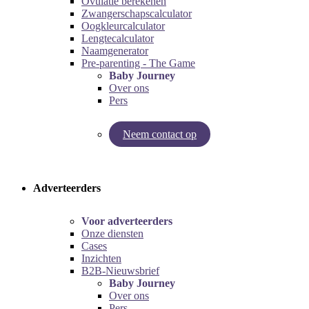
Ovulatie berekenen
Zwangerschapscalculator
Oogkleurcalculator
Lengtecalculator
Naamgenerator
Pre-parenting - The Game
Baby Journey
Over ons
Pers
Neem contact op
Try our pregnancy calculator!
Try the pre-parenting game!
Adverteerders
Voor adverteerders
Onze diensten
Cases
Inzichten
B2B-Nieuwsbrief
Baby Journey
Over ons
Pers