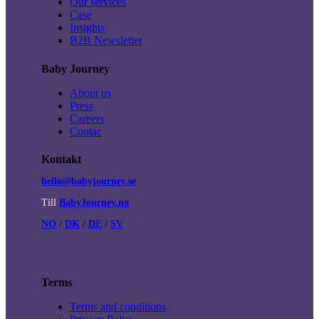
Our services
Case
Insights
B2B Newsletter
Baby Journey
About us
Press
Careers
Contac
Kontakt
hello@babyjourney.se
Till
BabyJourney.no
NO
/
DK
/
DE
/
SV
Terms
Terms and conditions