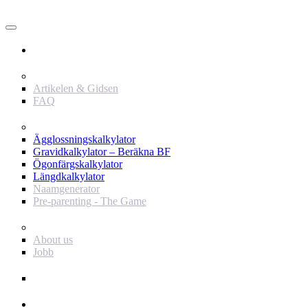
Användare
Innehåll
Artikelen & Gidsen
FAQ
Verktyg
Ägglossningskalkylator
Gravidkalkylator – Beräkna BF
Ögonfärgskalkylator
Längdkalkylator
Naamgenerator
Pre-parenting - The Game
Baby Journey
About us
Jobb
Support
Annonsör