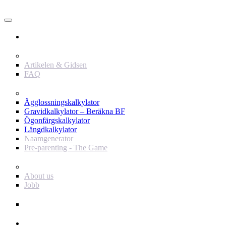
Användare
Innehåll
Artikelen & Gidsen
FAQ
Verktyg
Ägglossningskalkylator
Gravidkalkylator – Beräkna BF
Ögonfärgskalkylator
Längdkalkylator
Naamgenerator
Pre-parenting - The Game
Baby Journey
About us
Jobb
Support
Annonsör