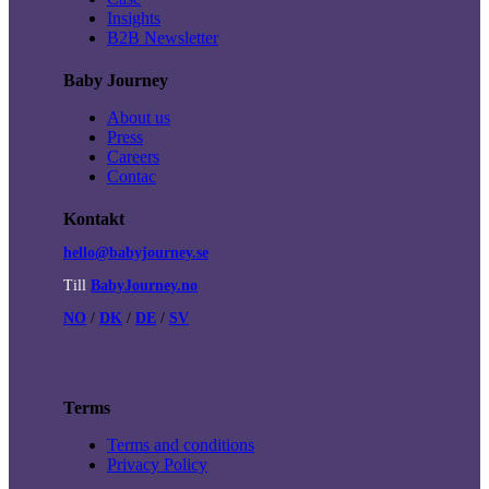
Insights
B2B Newsletter
Baby Journey
About us
Press
Careers
Contac
Kontakt
hello@babyjourney.se
Till
BabyJourney.no
NO
/
DK
/
DE
/
SV
Terms
Terms and conditions
Privacy Policy