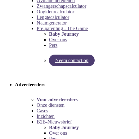
Ovulatie berekenen
Zwangerschapscalculator
Oogkleurcalculator
Lengtecalculator
Naamgenerator
Pre-parenting - The Game
Baby Journey
Over ons
Pers
Neem contact op
Try our pregnancy calculator!
Try the pre-parenting game!
Adverteerders
Voor adverteerders
Onze diensten
Cases
Inzichten
B2B-Nieuwsbrief
Baby Journey
Over ons
Pers