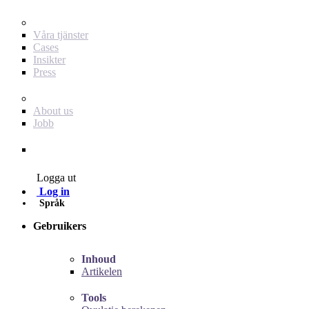
För dig som annonsör
Våra tjänster
Cases
Insikter
Press
Baby Journey
About us
Jobb
Contact
Logga ut
Log in
Språk
Gebruikers
Inhoud
Artikelen
Tools