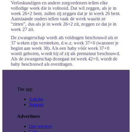
Verloskundigen en andere zorgverleners tellen elke
volledige week die is voltooid. Dat wil zeggen, als je in
week 26+2 bent, zullen zij zeggen dat je in week 26 bent.
Aanstaande ouders tellen vaak de week waarin ze
“zitten”, dus als je in week 26+2 zit, zeggen ze dat je in
week 27 zit.
De zwangerschap wordt als voldragen beschouwd als er
37 weken zijn verstreken, d.w.z. week 37+0 (wanneer je
begint aan week 38). Als een baby vóór week 37+0
wordt geboren, wordt hij of zij als prematuur beschouwd.
Als de zwangerschap doorgaat tot week 42+0, wordt de
baby beschouwd als overdragen.
The app
Articles
Support
Advertisers
Our services
Case