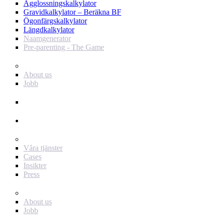
Ägglossningskalkylator
Gravidkalkylator – Beräkna BF
Ögonfärgskalkylator
Längdkalkylator
Naamgenerator
Pre-parenting - The Game
Baby Journey
About us
Jobb
Support
Annonsör
För dig som annonsör
Våra tjänster
Cases
Insikter
Press
Baby Journey
About us
Jobb