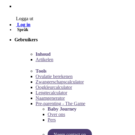
Contact
Logga ut
Log in
Språk
Gebruikers
Inhoud
Artikelen
Tools
Ovulatie berekenen
Zwangerschapscalculator
Oogkleurcalculator
Lengtecalculator
Naamgenerator
Pre-parenting - The Game
Baby Journey
Over ons
Pers
Neem contact op