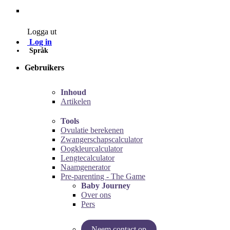
Contact
Logga ut
Log in
Språk
Gebruikers
Inhoud
Artikelen
Tools
Ovulatie berekenen
Zwangerschapscalculator
Oogkleurcalculator
Lengtecalculator
Naamgenerator
Pre-parenting - The Game
Baby Journey
Over ons
Pers
Neem contact op