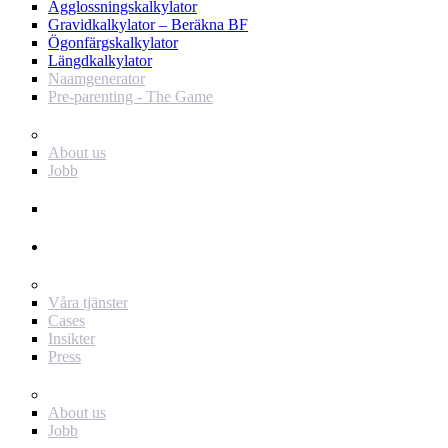
Ägglossningskalkylator
Gravidkalkylator – Beräkna BF
Ögonfärgskalkylator
Längdkalkylator
Naamgenerator
Pre-parenting - The Game
Baby Journey
About us
Jobb
Support
Annonsör
För dig som annonsör
Våra tjänster
Cases
Insikter
Press
Baby Journey
About us
Jobb