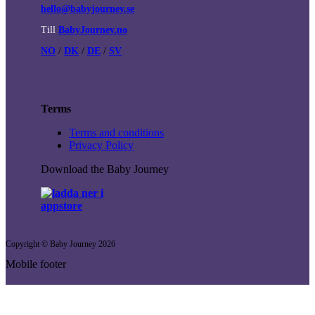
hello@babyjourney.se
Till
BabyJourney.no
NO
/
DK
/
DE
/
SV
Terms
Terms and conditions
Privacy Policy
Download the Baby Journey
Copyright © Baby Journey
2026
Mobile footer