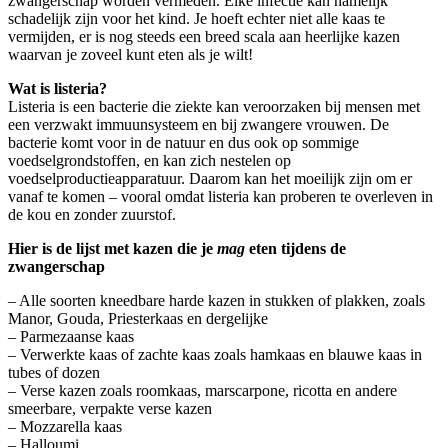
zwangerschap worden vermeden. Elke infectie kan namelijk
schadelijk zijn voor het kind. Je hoeft echter niet alle kaas te
vermijden, er is nog steeds een breed scala aan heerlijke kazen
waarvan je zoveel kunt eten als je wilt!
Wat is listeria?
Listeria is een bacterie die ziekte kan veroorzaken bij mensen met
een verzwakt immuunsysteem en bij zwangere vrouwen. De
bacterie komt voor in de natuur en dus ook op sommige
voedselgrondstoffen, en kan zich nestelen op
voedselproductieapparatuur. Daarom kan het moeilijk zijn om er
vanaf te komen – vooral omdat listeria kan proberen te overleven in
de kou en zonder zuurstof.
Hier is de lijst met kazen die je
mag
eten tijdens de
zwangerschap
– Alle soorten kneedbare harde kazen in stukken of plakken, zoals
Manor, Gouda, Priesterkaas en dergelijke
– Parmezaanse kaas
– Verwerkte kaas of zachte kaas zoals hamkaas en blauwe kaas in
tubes of dozen
– Verse kazen zoals roomkaas, marscarpone, ricotta en andere
smeerbare, verpakte verse kazen
– Mozzarella kaas
– Halloumi