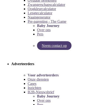
Ovulatie berekenen
Zwangerschapscalculator
Oogkleurcalculator
Lengtecalculator
Naamgenerator
Pre-parenting - The Game
Baby Journey
Over ons
Pers
Neem contact op
Try our pregnancy calculator!
Try the pre-parenting game!
Adverteerders
Voor adverteerders
Onze diensten
Cases
Inzichten
B2B-Nieuwsbrief
Baby Journey
Over ons
Pers