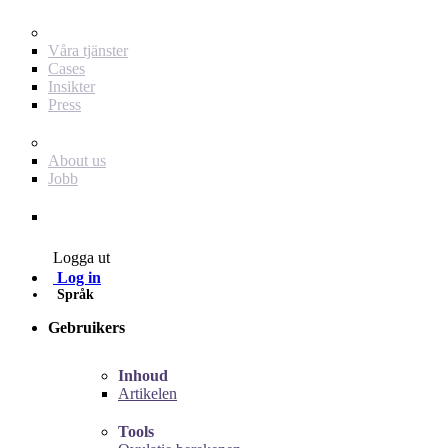
För dig som annonsör
Våra tjänster
Cases
Insikter
Press
Baby Journey
About us
Jobb
Contact
Logga ut
Log in
Språk
Gebruikers
Inhoud
Artikelen
Tools