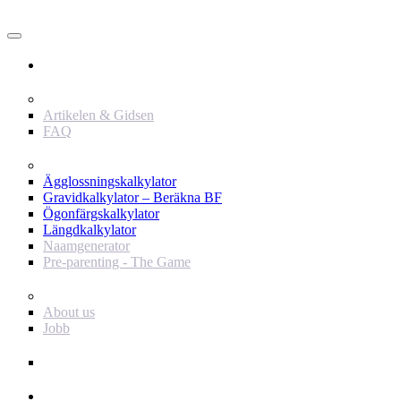
Användare
Innehåll
Artikelen & Gidsen
FAQ
Verktyg
Ägglossningskalkylator
Gravidkalkylator – Beräkna BF
Ögonfärgskalkylator
Längdkalkylator
Naamgenerator
Pre-parenting - The Game
Baby Journey
About us
Jobb
Support
Annonsör