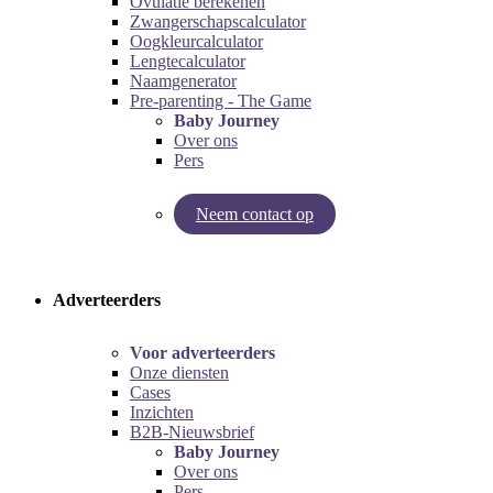
Ovulatie berekenen
Zwangerschapscalculator
Oogkleurcalculator
Lengtecalculator
Naamgenerator
Pre-parenting - The Game
Baby Journey
Over ons
Pers
Neem contact op
Try our pregnancy calculator!
Try the pre-parenting game!
Adverteerders
Voor adverteerders
Onze diensten
Cases
Inzichten
B2B-Nieuwsbrief
Baby Journey
Over ons
Pers