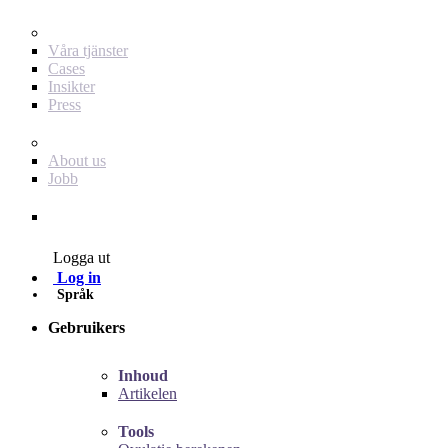
För dig som annonsör
Våra tjänster
Cases
Insikter
Press
Baby Journey
About us
Jobb
Contact
Logga ut
Log in
Språk
Gebruikers
Inhoud
Artikelen
Tools