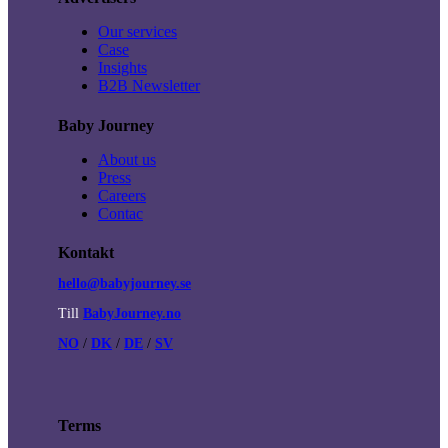
Our services
Case
Insights
B2B Newsletter
Baby Journey
About us
Press
Careers
Contac
Kontakt
hello@babyjourney.se
Till
BabyJourney.no
NO
/
DK
/
DE
/
SV
Terms