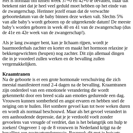
Het is normaal om tussen week 37+0 en 42+0 te bevallen, maar dat
betekent niet dat je heel veel geduld moet hebben op het einde van
de zwangerschap. Herinner jezelf eraan dat de verwachte
geboortedatum van de baby binnen deze weken valt. Slechts 5%
van alle baby’s wordt geboren op de uitgerekende datum! De meeste
baby’s worden geboren in week 40 en 41 van de zwangerschap (dus
de 41e en 42e week van de zwangerschap!).
Als je lang zwanger bent, kan je lichaam rijpen, wordt je
baarmoederhals zachter en korter en maakt het hormoon relaxine je
bekkengewrichten (heupen) nog zachter. Dit zijn allemaal dingen
die in je voordeel zullen werken en de bevalling zullen
vergemakkelijken.
Kraamtranen
Na de geboorte is er een grote hormonale verschuiving die zich
meestal manifesteert rond 2-4 dagen na de bevalling. Kraamtranen
zijn onderdeel van een emotionele verandering die wordt
gekenmerkt door een breed scala aan emoties gedurende een dag.
Vrouwen kunnen somberheid en angst ervaren en hebben snel de
neiging om te huilen. Het sombere gevoel kan tot twee weken duren
en wordt als normaal beschouwd. Maar als het gevoel verandert in
een aanhoudende depressie, dat je je verdoofd voelt zonder
gevoelens van vreugde of verdriet, dan is het belangrijk om hulp te
zoeken! Ongeveer 1 op de 8 vrouwen in Nederland krijgt na de
bevalling een postpartumdepressie. Bespreek dit met je huisarts,