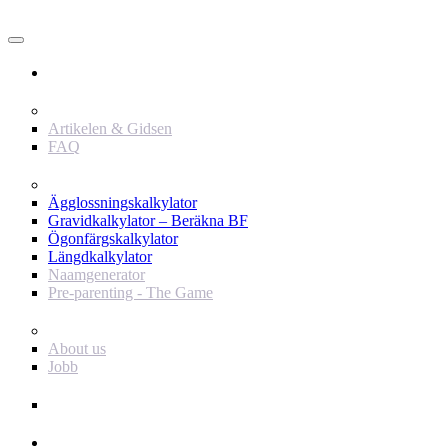
Användare
Innehåll
Artikelen & Gidsen
FAQ
Verktyg
Ägglossningskalkylator
Gravidkalkylator – Beräkna BF
Ögonfärgskalkylator
Längdkalkylator
Naamgenerator
Pre-parenting - The Game
Baby Journey
About us
Jobb
Support
Annonsör