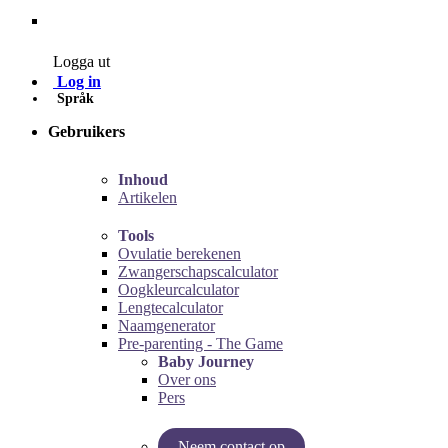
Contact
Logga ut
Log in
Språk
Gebruikers
Inhoud
Artikelen
Tools
Ovulatie berekenen
Zwangerschapscalculator
Oogkleurcalculator
Lengtecalculator
Naamgenerator
Pre-parenting - The Game
Baby Journey
Over ons
Pers
Neem contact op