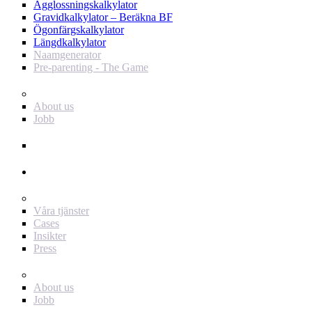
Ägglossningskalkylator
Gravidkalkylator – Beräkna BF
Ögonfärgskalkylator
Längdkalkylator
Naamgenerator
Pre-parenting - The Game
Baby Journey
About us
Jobb
Support
Annonsör
För dig som annonsör
Våra tjänster
Cases
Insikter
Press
Baby Journey
About us
Jobb