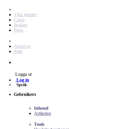
För dig som annonsör
Våra tjänster
Cases
Insikter
Press
Baby Journey
About us
Jobb
Contact
Logga ut
Log in
Språk
Gebruikers
Inhoud
Artikelen
Tools