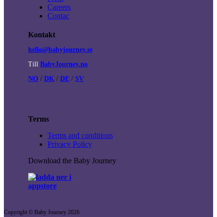
Careers
Contac
Kontakt
hello@babyjourney.se
Till
BabyJourney.no
NO
/
DK
/
DE
/
SV
Terms
Terms and conditions
Privacy Policy
Download the Baby Journey
Copyright © Baby Journey
2026