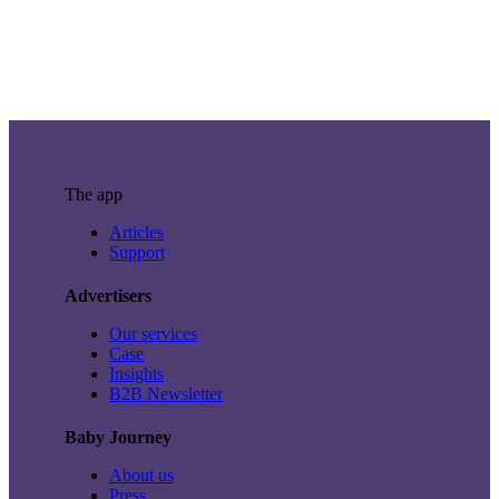
The app
Articles
Support
Advertisers
Our services
Case
Insights
B2B Newsletter
Baby Journey
About us
Press