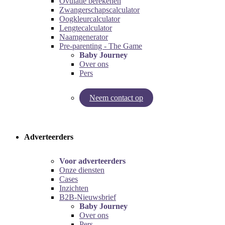
Ovulatie berekenen
Zwangerschapscalculator
Oogkleurcalculator
Lengtecalculator
Naamgenerator
Pre-parenting - The Game
Baby Journey
Over ons
Pers
Neem contact op
Try our pregnancy calculator!
Try the pre-parenting game!
Adverteerders
Voor adverteerders
Onze diensten
Cases
Inzichten
B2B-Nieuwsbrief
Baby Journey
Over ons
Pers