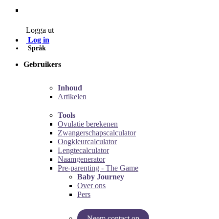
Contact
Logga ut
Log in
Språk
Gebruikers
Inhoud
Artikelen
Tools
Ovulatie berekenen
Zwangerschapscalculator
Oogkleurcalculator
Lengtecalculator
Naamgenerator
Pre-parenting - The Game
Baby Journey
Over ons
Pers
Neem contact op