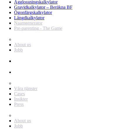
Ägglossningskalkylator
Gravidkalkylator – Beräkna BF
Ögonfärgskalkylator
Längdkalkylator
Naamgenerator
Pre-parenting - The Game
Baby Journey
About us
Jobb
Support
Annonsör
För dig som annonsör
Våra tjänster
Cases
Insikter
Press
Baby Journey
About us
Jobb