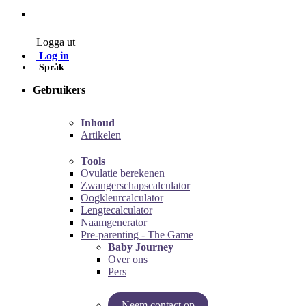
Contact
Logga ut
Log in
Språk
Gebruikers
Inhoud
Artikelen
Tools
Ovulatie berekenen
Zwangerschapscalculator
Oogkleurcalculator
Lengtecalculator
Naamgenerator
Pre-parenting - The Game
Baby Journey
Over ons
Pers
Neem contact op