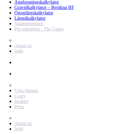
Ägglossningskalkylator
Gravidkalkylator – Beräkna BF
Ögonfärgskalkylator
Längdkalkylator
Naamgenerator
Pre-parenting - The Game
Baby Journey
About us
Jobb
Support
Annonsör
För dig som annonsör
Våra tjänster
Cases
Insikter
Press
Baby Journey
About us
Jobb