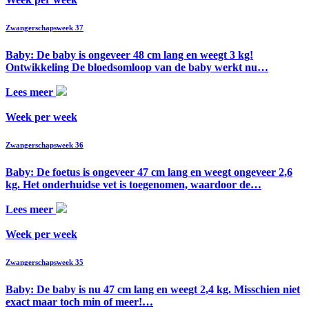
Zwangerschapsweek 37
Baby: De baby is ongeveer 48 cm lang en weegt 3 kg!
Ontwikkeling De bloedsomloop van de baby werkt nu…
Lees meer
Week per week
Zwangerschapsweek 36
Baby: De foetus is ongeveer 47 cm lang en weegt ongeveer 2,6
kg. Het onderhuidse vet is toegenomen, waardoor de…
Lees meer
Week per week
Zwangerschapsweek 35
Baby: De baby is nu 47 cm lang en weegt 2,4 kg. Misschien niet
exact maar toch min of meer!…