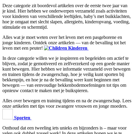
Deze categorie zit boordevol artikelen over de eerste twee jaar van
je kind. Hier hebben we onderwerpen verzameld zoals activiteiten
voor kinderen van verschillende leeftijden, baby’s met buikklachten,
hoe je omgaat met slecht slapen, allergieën, kinderopvang, voeding,
stimulatie en schermtijd.
Alles wat je moet weten over het leven met een pasgeborene en
jonge kinderen. Ontdek onze artikelen — van de bevalling tot het
leven met een peuter!
Kinderen
In deze categorie willen we je inspireren en begeleiden om actief te
blijven, zodat je gemotiveerd en zelfverzekerd op een goede manier
kunt bewegen. Hier hebben we informatie verzameld over bewegen
en trainen tijdens de zwangerschap, hoe je veilig kunt sporten bij
bekkenpijn, en hoe je na de bevalling weer kunt beginnen met
bewegen — van eenvoudige bekkenbodemoefeningen tot tips om
opnieuw contact te maken met je buikspieren.
Alles over bewegen en training tijdens en na de zwangerschap. Lees
onze artikelen met tips voor zwangere vrouwen en jonge moeders.
Sporten
Onthoud dat een tweeling iets unieks en bijzonders is – maar voor
velen ook dubbel zoveel werk! In deze artikelen hopen we je te