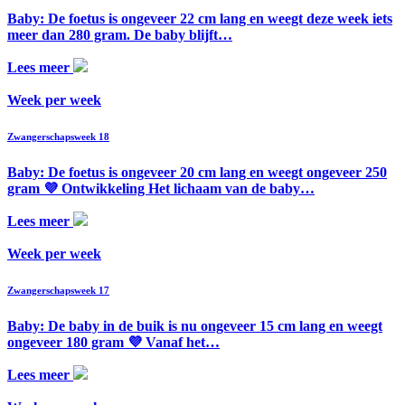
Baby: De foetus is ongeveer 22 cm lang en weegt deze week iets
meer dan 280 gram. De baby blijft…
Lees meer
Week per week
Zwangerschapsweek 18
Baby: De foetus is ongeveer 20 cm lang en weegt ongeveer 250
gram 💜 Ontwikkeling Het lichaam van de baby…
Lees meer
Week per week
Zwangerschapsweek 17
Baby: De baby in de buik is nu ongeveer 15 cm lang en weegt
ongeveer 180 gram 💜 Vanaf het…
Lees meer