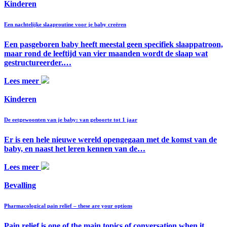
Kinderen
Een nachtelijke slaaproutine voor je baby creëren
Een pasgeboren baby heeft meestal geen specifiek slaappatroon,
maar rond de leeftijd van vier maanden wordt de slaap wat
gestructureerder.…
Lees meer
Kinderen
De eetgewoonten van je baby: van geboorte tot 1 jaar
Er is een hele nieuwe wereld opengegaan met de komst van de
baby, en naast het leren kennen van de…
Lees meer
Bevalling
Pharmacological pain relief – these are your options
Pain relief is one of the main topics of conversation when it