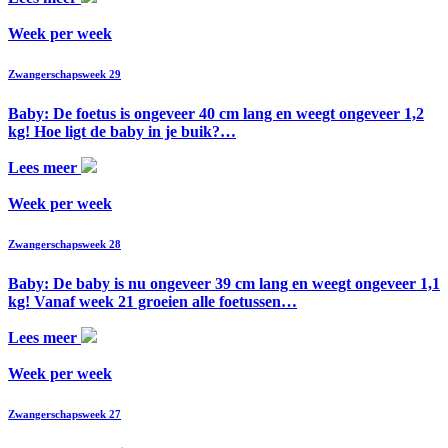
Week per week
Zwangerschapsweek 29
Baby: De foetus is ongeveer 40 cm lang en weegt ongeveer 1,2
kg! Hoe ligt de baby in je buik?…
Lees meer
Week per week
Zwangerschapsweek 28
Baby: De baby is nu ongeveer 39 cm lang en weegt ongeveer 1,1
kg! Vanaf week 21 groeien alle foetussen…
Lees meer
Week per week
Zwangerschapsweek 27