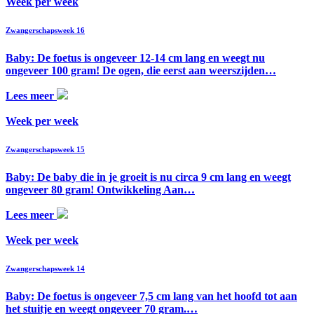
Week per week
Zwangerschapsweek 16
Baby: De foetus is ongeveer 12-14 cm lang en weegt nu
ongeveer 100 gram! De ogen, die eerst aan weerszijden…
Lees meer
Week per week
Zwangerschapsweek 15
Baby: De baby die in je groeit is nu circa 9 cm lang en weegt
ongeveer 80 gram! Ontwikkeling Aan…
Lees meer
Week per week
Zwangerschapsweek 14
Baby: De foetus is ongeveer 7,5 cm lang van het hoofd tot aan
het stuitje en weegt ongeveer 70 gram.…