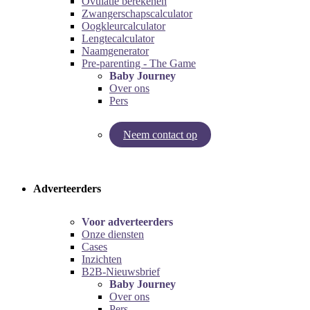
Ovulatie berekenen
Zwangerschapscalculator
Oogkleurcalculator
Lengtecalculator
Naamgenerator
Pre-parenting - The Game
Baby Journey
Over ons
Pers
Neem contact op
Try our pregnancy calculator!
Try the pre-parenting game!
Adverteerders
Voor adverteerders
Onze diensten
Cases
Inzichten
B2B-Nieuwsbrief
Baby Journey
Over ons
Pers