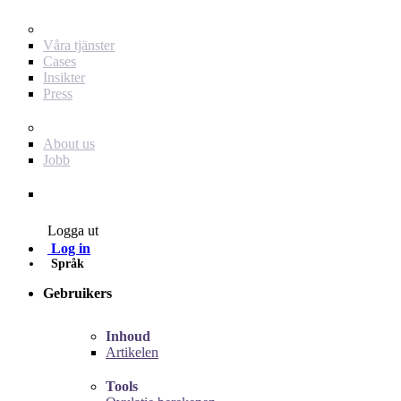
För dig som annonsör
Våra tjänster
Cases
Insikter
Press
Baby Journey
About us
Jobb
Contact
Logga ut
Log in
Språk
Gebruikers
Inhoud
Artikelen
Tools