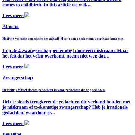
comes to childbirth. In this article we will…
Lees meer
Abortus
Heeft je vriendin een miskraam gehad? Hoe je een goede steun voor haar kunt zijn
1 op de 4 zwangerschappen eindigt door een miskraam. Maar
het feit dat het velen overkomt, neemt niet weg dat…
Lees meer
Zwangerschap
Oefening: Wissel slechte gedachten in voor gedachten die je goed doen.
Heb je steeds terugkerende gedachten die verband houden met
je miskraam of toekomstige zwangerschap? Heb je irrationele
gedachten, waardoor je…
Lees meer
Bevalling