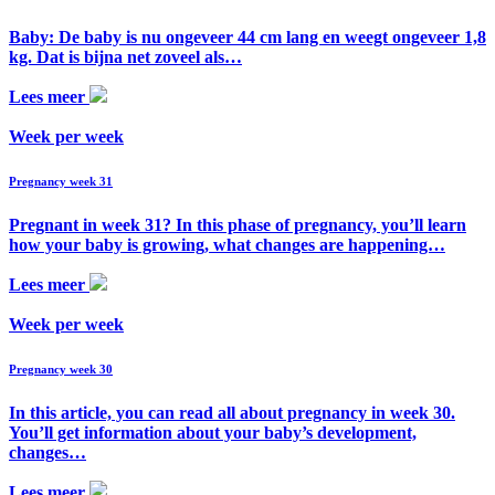
Baby: De baby is nu ongeveer 44 cm lang en weegt ongeveer 1,8
kg. Dat is bijna net zoveel als…
Lees meer
Week per week
Pregnancy week 31
Pregnant in week 31? In this phase of pregnancy, you’ll learn
how your baby is growing, what changes are happening…
Lees meer
Week per week
Pregnancy week 30
In this article, you can read all about pregnancy in week 30.
You’ll get information about your baby’s development,
changes…
Lees meer