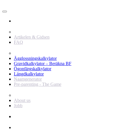
Användare
Innehåll
Artikelen & Gidsen
FAQ
Verktyg
Ägglossningskalkylator
Gravidkalkylator – Beräkna BF
Ögonfärgskalkylator
Längdkalkylator
Naamgenerator
Pre-parenting - The Game
Baby Journey
About us
Jobb
Support
Annonsör