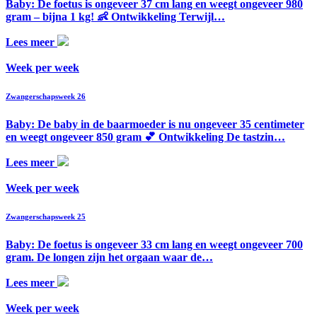
Baby: De foetus is ongeveer 37 cm lang en weegt ongeveer 980
gram – bijna 1 kg! 👶 Ontwikkeling Terwijl…
Lees meer
Week per week
Zwangerschapsweek 26
Baby: De baby in de baarmoeder is nu ongeveer 35 centimeter
en weegt ongeveer 850 gram 💕 Ontwikkeling De tastzin…
Lees meer
Week per week
Zwangerschapsweek 25
Baby: De foetus is ongeveer 33 cm lang en weegt ongeveer 700
gram. De longen zijn het orgaan waar de…
Lees meer
Week per week