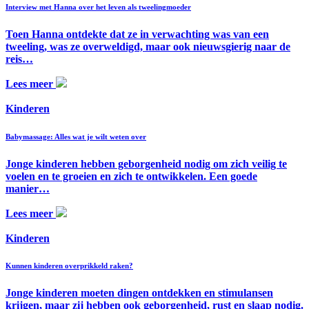
Interview met Hanna over het leven als tweelingmoeder
Toen Hanna ontdekte dat ze in verwachting was van een
tweeling, was ze overweldigd, maar ook nieuwsgierig naar de
reis…
Lees meer
Kinderen
Babymassage: Alles wat je wilt weten over
Jonge kinderen hebben geborgenheid nodig om zich veilig te
voelen en te groeien en zich te ontwikkelen. Een goede
manier…
Lees meer
Kinderen
Kunnen kinderen overprikkeld raken?
Jonge kinderen moeten dingen ontdekken en stimulansen
krijgen, maar zij hebben ook geborgenheid, rust en slaap nodig.