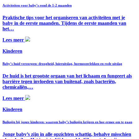
Activiteiten voor baby’s rond de 1-2 maanden
Praktische tips voor het organiseren van activiteiten met je
baby in de eerste maanden. Tijdens de eerste maanden van
het…
Lees meer
Kinderen
Baby’s huid verzorgen: droogheid, luieruitslag, hormoonvlekken en rode uitslag
De huid is het grootste orgaan van het lichaam en fungeert als
barrière tegen invloeden van buitenaf, zoals bacteriën,
chemicaliën,…
Lees meer
Kinderen
Buikpijn bij jonge kinderen: waarom baby’s buikpijn krijgen en hoe ermee om te gaan
Jonge baby’s zijn in alle opzichten schattig, behalve misschien