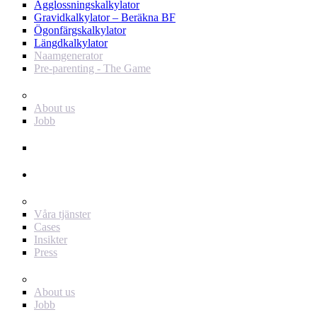
Ägglossningskalkylator
Gravidkalkylator – Beräkna BF
Ögonfärgskalkylator
Längdkalkylator
Naamgenerator
Pre-parenting - The Game
Baby Journey
About us
Jobb
Support
Annonsör
För dig som annonsör
Våra tjänster
Cases
Insikter
Press
Baby Journey
About us
Jobb