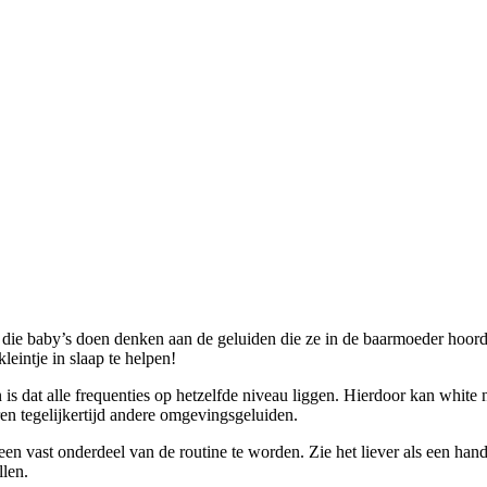
 die baby’s doen denken aan de geluiden die ze in de baarmoeder hoorde
leintje in slaap te helpen!
s dat alle frequenties op hetzelfde niveau liggen. Hierdoor kan white no
en tegelijkertijd andere omgevingsgeluiden.
een vast onderdeel van de routine te worden. Zie het liever als een han
llen.