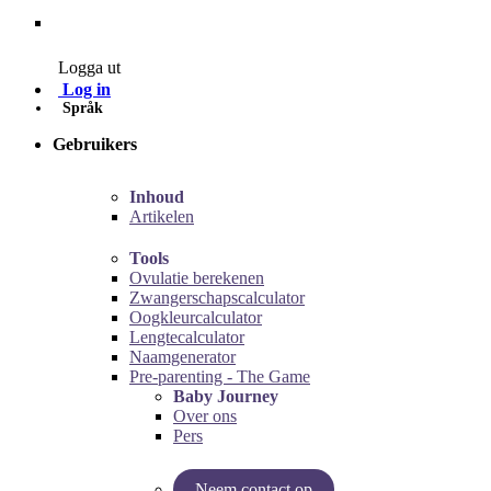
Contact
Logga ut
Log in
Språk
Gebruikers
Inhoud
Artikelen
Tools
Ovulatie berekenen
Zwangerschapscalculator
Oogkleurcalculator
Lengtecalculator
Naamgenerator
Pre-parenting - The Game
Baby Journey
Over ons
Pers
Neem contact op