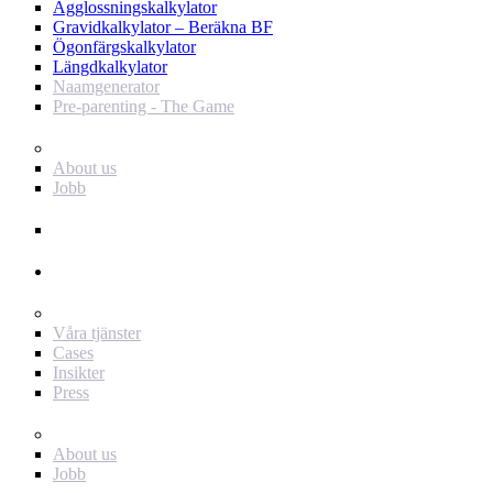
Ägglossningskalkylator
Gravidkalkylator – Beräkna BF
Ögonfärgskalkylator
Längdkalkylator
Naamgenerator
Pre-parenting - The Game
Baby Journey
About us
Jobb
Support
Annonsör
För dig som annonsör
Våra tjänster
Cases
Insikter
Press
Baby Journey
About us
Jobb