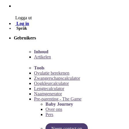
Contact
Logga ut
Log in
Språk
Gebruikers
Inhoud
Artikelen
Tools
Ovulatie berekenen
Zwangerschapscalculator
Oogkleurcalculator
Lengtecalculator
Naamgenerator
Pre-parenting - The Game
Baby Journey
Over ons
Pers
Neem contact op