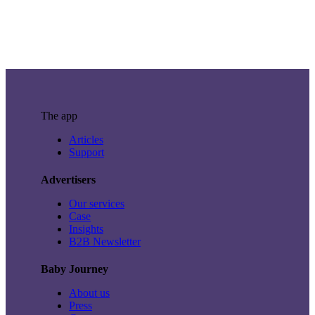
The app
Articles
Support
Advertisers
Our services
Case
Insights
B2B Newsletter
Baby Journey
About us
Press