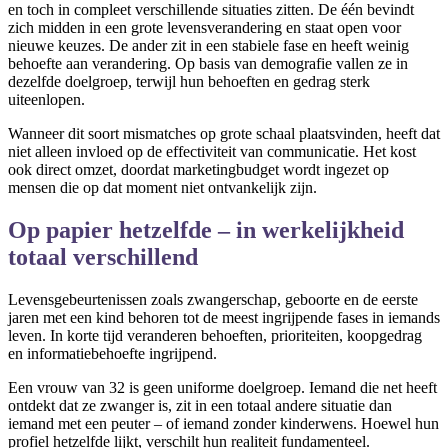
en toch in compleet verschillende situaties zitten. De één bevindt
zich midden in een grote levensverandering en staat open voor
nieuwe keuzes. De ander zit in een stabiele fase en heeft weinig
behoefte aan verandering. Op basis van demografie vallen ze in
dezelfde doelgroep, terwijl hun behoeften en gedrag sterk
uiteenlopen.
Wanneer dit soort mismatches op grote schaal plaatsvinden, heeft dat
niet alleen invloed op de effectiviteit van communicatie. Het kost
ook direct omzet, doordat marketingbudget wordt ingezet op
mensen die op dat moment niet ontvankelijk zijn.
Op papier hetzelfde – in werkelijkheid
totaal verschillend
Levensgebeurtenissen zoals zwangerschap, geboorte en de eerste
jaren met een kind behoren tot de meest ingrijpende fases in iemands
leven. In korte tijd veranderen behoeften, prioriteiten, koopgedrag
en informatiebehoefte ingrijpend.
Een vrouw van 32 is geen uniforme doelgroep. Iemand die net heeft
ontdekt dat ze zwanger is, zit in een totaal andere situatie dan
iemand met een peuter – of iemand zonder kinderwens. Hoewel hun
profiel hetzelfde lijkt, verschilt hun realiteit fundamenteel.