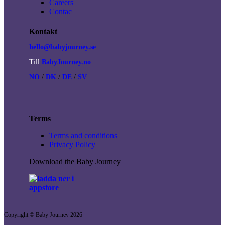
Careers
Contac
Kontakt
hello@babyjourney.se
Till
BabyJourney.no
NO
/
DK
/
DE
/
SV
Terms
Terms and conditions
Privacy Policy
Download the Baby Journey
Copyright © Baby Journey
2026