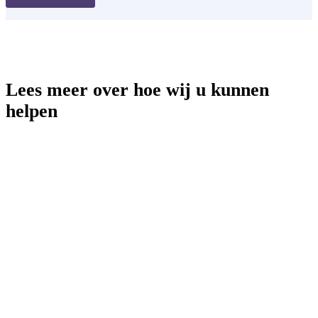
Lees meer over hoe wij u kunnen
helpen
App-advertenties
Influencer-marketing
Podcast-advertenties
Contentmarketing
PR/Mailings
Evenementen