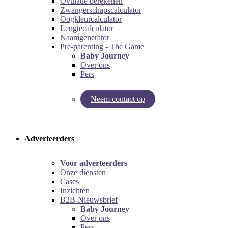
Ovulatie berekenen
Zwangerschapscalculator
Oogkleurcalculator
Lengtecalculator
Naamgenerator
Pre-parenting - The Game
Baby Journey
Over ons
Pers
Neem contact op
Try our pregnancy calculator!
Try the pre-parenting game!
Adverteerders
Voor adverteerders
Onze diensten
Cases
Inzichten
B2B-Nieuwsbrief
Baby Journey
Over ons
Pers