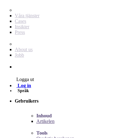
För dig som annonsör
Våra tjänster
Cases
Insikter
Press
Baby Journey
About us
Jobb
Contact
Logga ut
Log in
Språk
Gebruikers
Inhoud
Artikelen
Tools