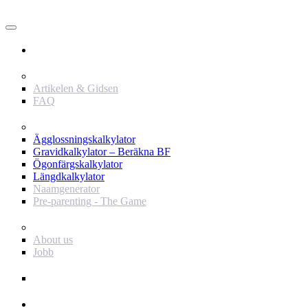
Användare
Innehåll
Artikelen & Gidsen
FAQ
Verktyg
Ägglossningskalkylator
Gravidkalkylator – Beräkna BF
Ögonfärgskalkylator
Längdkalkylator
Naamgenerator
Pre-parenting - The Game
Baby Journey
About us
Jobb
Support
Annonsör