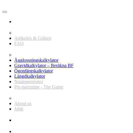
Användare
Innehåll
Artikelen & Gidsen
FAQ
Verktyg
Ägglossningskalkylator
Gravidkalkylator – Beräkna BF
Ögonfärgskalkylator
Längdkalkylator
Naamgenerator
Pre-parenting - The Game
Baby Journey
About us
Jobb
Support
Annonsör