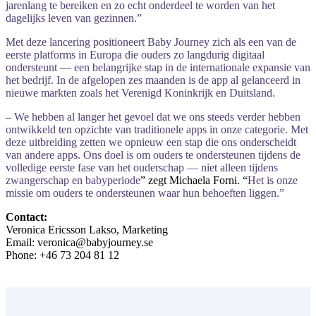
jarenlang te bereiken en zo echt onderdeel te worden van het
dagelijks leven van gezinnen.”
Met
deze
lancering
positioneert
Baby
Journey
zich
als
een
van
de
eerste
platforms
in
Europa
die
ouders
zo
langdurig
digitaal
ondersteunt —
een
belangrijke
stap
in
de
internationale
expansie
van
het
bedrijf.
In
de
afgelopen
zes
maanden
is
de
app
al
gelanceerd
in
nieuwe
markten
zoals
het
Verenigd
Koninkrijk
en
Duitsland
.
–
We
hebben
al
langer
het
gevoel
dat
we
ons
steeds
verder
hebben
ontwikkeld
ten
opzichte
van
traditionele
apps
in
onze
categorie.
Met
deze
uitbreiding
zetten
we
opnieuw
een
stap
die
ons
onderscheidt
van
andere
apps.
Ons
doel
is
om
ouders
te
ondersteunen
tijdens
de
volledige
eerste
fase
van
het
ouderschap —
niet
alleen
tijdens
zwangerschap
en
babyperiode
” zegt Michaela Forni. “
Het
is
onze
missie
om
ouders
te
ondersteunen
waar
hun
behoeften
liggen.”
Contact:
Veronica Ericsson Lakso, Marketing
Email: veronica@babyjourney.se
Phone: +46 73 204 81 12