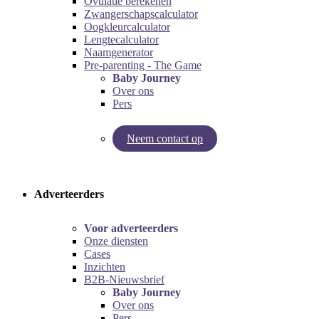
Ovulatie berekenen
Zwangerschapscalculator
Oogkleurcalculator
Lengtecalculator
Naamgenerator
Pre-parenting - The Game
Baby Journey
Over ons
Pers
Neem contact op
Try our pregnancy calculator!
Try the pre-parenting game!
Adverteerders
Voor adverteerders
Onze diensten
Cases
Inzichten
B2B-Nieuwsbrief
Baby Journey
Over ons
Pers