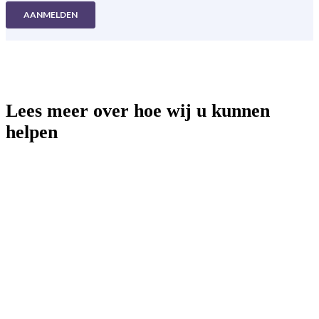
Lees meer over hoe wij u kunnen
helpen
App-advertenties
Influencer-marketing
Podcast-advertenties
Contentmarketing
PR/Mailings
Evenementen