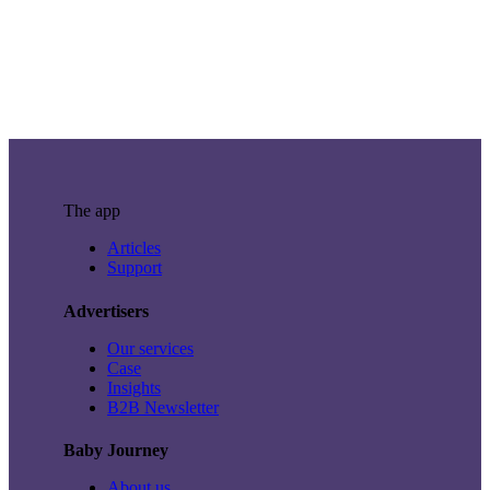
The app
Articles
Support
Advertisers
Our services
Case
Insights
B2B Newsletter
Baby Journey
About us