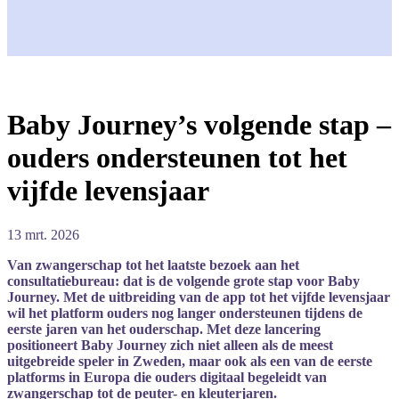
Baby Journey’s volgende stap –
ouders ondersteunen tot het
vijfde levensjaar
13 mrt. 2026
Van
zwangerschap
tot
het
laatste
bezoek
aan
het
consultatiebureau:
dat
is
de
volgende
grote
stap
voor
Baby
Journey
.
Met
de
uitbreiding
van
de
app
tot
het
vijfde
levensjaar
wil
het
platform
ouders
nog
langer
ondersteunen
tijdens
de
eerste
jaren
van
het
ouderschap.
Met
deze
lancering
positioneert
Baby
Journey
zich
niet
alleen
als
de
meest
uitgebreide
speler
in
Zweden,
maar
ook
als
een
van
de
eerste
platforms
in
Europa
die
ouders
digitaal
begeleidt
van
zwangerschap
tot
de
peuter-
en
kleuterjaren.