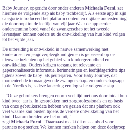
Baby
Journey,
opgericht
door
onder
anderen
Michaela
Forni
,
zet
hiermee
de
volgende
stap
als
baby-
techbedrijf.
Als
eerste
app
in
zijn
categorie
introduceert
het
platform
content
en
digitale
ondersteuning
die
doorloopt
tot
de
leeftijd
van
vijf
jaar.
Waar
de
app
eerder
ondersteuning
bood
vanaf
de
zwangerschap
tot
het
tweede
levensjaar,
kunnen
ouders
nu
de
ontwikkeling
van
hun
kind
volgen
tot
het
vijfde
jaar.
De
uitbreiding
is
ontwikkeld
in
nauwe
samenwerking
met
kinderartsen
en
jeugdverpleegkundigen
en
is
gebaseerd
op
de
nieuwste
inzichten
op
het
gebied
van
kindergezondheid
en
ontwikkeling.
Ouders
krijgen
toegang
tot
relevante
en
gepersonaliseerde
informatie,
herinneringen
en
leeftijdsgerichte
tips
tijdens
zowel
de
baby-
als
peuterjaren.
Voor
Baby
Journey,
dat
momenteel
de
toonaangevende
zwangerschap-
en
ouderschapsapp
in
de
Nordics
is,
is
deze
lancering
een
logische
volgende
stap.
–
“
Onze
gebruikers
brengen
enorm
veel
tijd
met
ons
door
totdat
hun
kind
twee
jaar
is.
In
gesprekken
met
zorgprofessionals
en
op
basis
van
onze
gebruikersdata
hebben
we
gezien
dat
ons
platform
ook
veel
waarde
kan
bieden
tijdens
de
verdere
ontwikkeling
van
het
kind.
Daarom
breiden
we
het
nu
uit,”
zegt
Michaela
Forni
. “Daarnaast maakt dit ons aanbod voor
partners nog sterker. We kunnen merken helpen om deze doelgroep