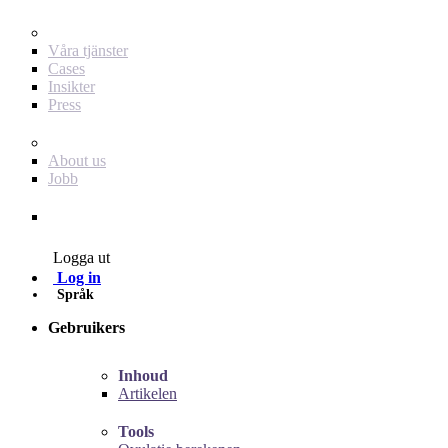
För dig som annonsör
Våra tjänster
Cases
Insikter
Press
Baby Journey
About us
Jobb
Contact
Logga ut
Log in
Språk
Gebruikers
Inhoud
Artikelen
Tools