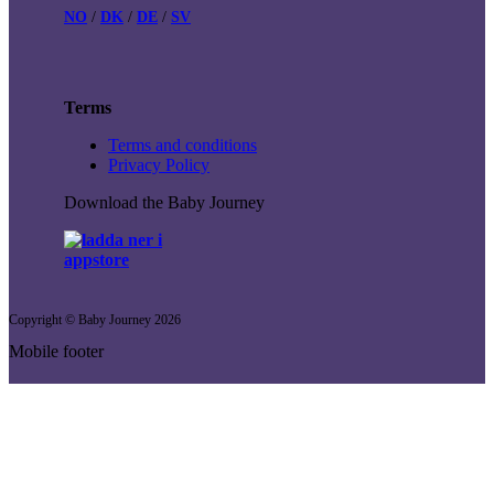
NO
/
DK
/
DE
/
SV
Terms
Terms and conditions
Privacy Policy
Download the Baby Journey
Copyright © Baby Journey
2026
Mobile footer