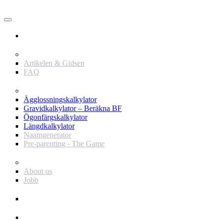
Användare
Innehåll
Artikelen & Gidsen
FAQ
Verktyg
Ägglossningskalkylator
Gravidkalkylator – Beräkna BF
Ögonfärgskalkylator
Längdkalkylator
Naamgenerator
Pre-parenting - The Game
Baby Journey
About us
Jobb
Support
Annonsör