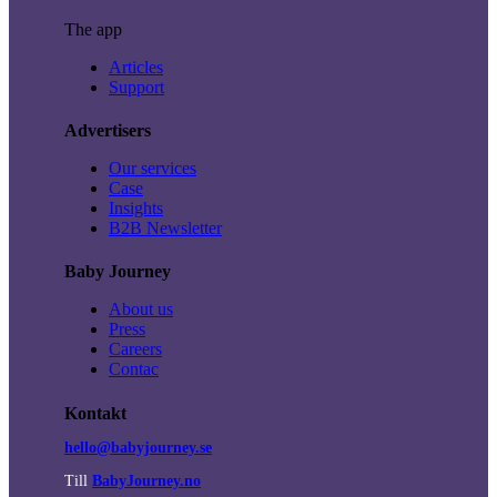
The app
Articles
Support
Advertisers
Our services
Case
Insights
B2B Newsletter
Baby Journey
About us
Press
Careers
Contac
Kontakt
hello@babyjourney.se
Till
BabyJourney.no