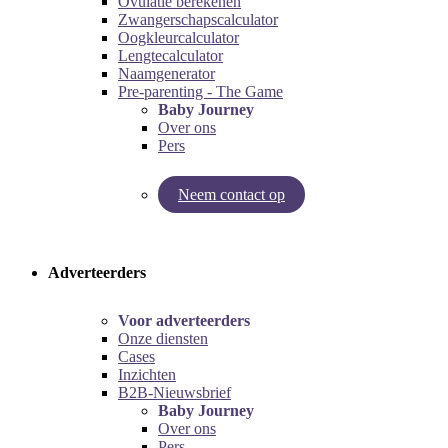
Ovulatie berekenen
Zwangerschapscalculator
Oogkleurcalculator
Lengtecalculator
Naamgenerator
Pre-parenting - The Game
Baby Journey
Over ons
Pers
Neem contact op
Try our pregnancy calculator!
Try the pre-parenting game!
Adverteerders
Voor adverteerders
Onze diensten
Cases
Inzichten
B2B-Nieuwsbrief
Baby Journey
Over ons
Pers