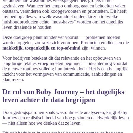
Veranderende
wasroutines
weerspiegelen
iets
groters
in
het
gezinsleven.
Wanneer
het
tempo
omhoog
gaat
en
behoeften
vaker
ontstaan,
veranderen
ook
koopgewoonten
en
prioriteiten.
Dit
heeft
invloed
op
alles:
van
welk
wasmiddel
ouders
kiezen
tot
welke
huishoudproducten
echte “
must-
haves”
worden
om
het
dagelijks
leven
draaiende
te
houden.
Deze
doelgroep
plant
minder
ver
vooruit —
problemen
moeten
worden
opgelost
zodra
ze
zich
voordoen.
Producten
en
diensten
die
makkelijk,
toegankelijk
en
top-
of-
mind
zijn,
winnen.
Voor
bedrijven
betekent
dit
dat
relevantie
en
het
opbouwen
van
langdurige
relaties
vroeg
moeten
beginnen —
idealiter
nog
voordat
de
nieuwe
routines
volledig
hun
intrede
doen.
Het
is
een
belangrijk
inzicht
voor
het
vormgeven
van
communicatie,
aanbiedingen
en
klantreizen.
De
rol
van
Baby
Journey –
het
dagelijks
leven
achter
de
data
begrijpen
Door
gedragspatronen
zoals
wasroutines
te
analyseren,
krijgt
Baby
Journey
een
realistisch
beeld
van
hoe
gezinnen
daadwerkelijk
leven
—
niet
alleen
hoe
we
denken
dat
ze
leven.