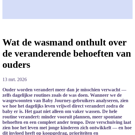
Wat de wasmand onthult over
de veranderende behoeften van
ouders
13 mrt. 2026
Ouder
worden
verandert
meer
dan
je
misschien
verwacht —
zelfs
dagelijkse
routines
zoals
de
was
doen.
Wanneer
we
de
wasgewoonten
van
Baby
Journey-
gebruikers
analyseren,
zien
we
hoe
het
dagelijks
leven
vrijwel
direct
verandert
zodra
de
baby
er
is.
Het
gaat
niet
alleen
om
vaker
wassen.
De
hele
routine
verandert:
minder
vooruit
plannen,
meer
spontane
behoeften
en
een
compleet
ander
tempo.
Deze
verschuiving
laat
zien
hoe
het
leven
met
jonge
kinderen
zich
ontwikkelt —
en
hoe
dit
invloed
heeft
op
koopgedrag,
prioriteiten
en