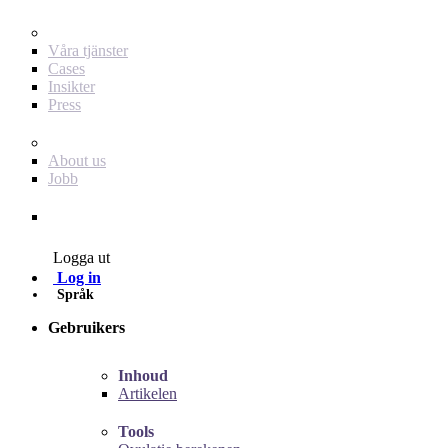
För dig som annonsör
Våra tjänster
Cases
Insikter
Press
Baby Journey
About us
Jobb
Contact
Logga ut
Log in
Språk
Gebruikers
Inhoud
Artikelen
Tools