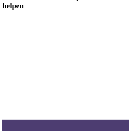
helpen
App-advertenties
Influencer-marketing
Podcast-advertenties
Contentmarketing
PR/Mailings
Evenementen