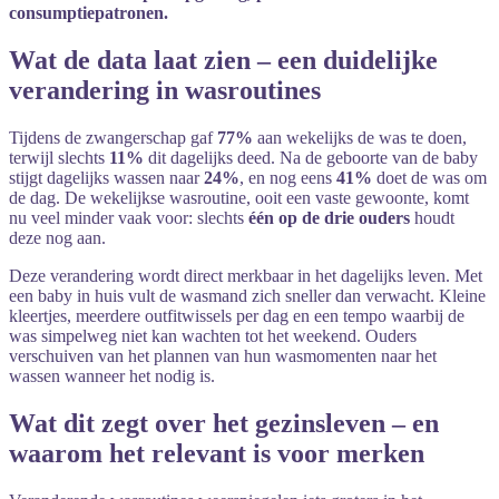
consumptiepatronen.
Wat
de
data
laat
zien –
een
duidelijke
verandering
in
wasroutines
Tijdens
de
zwangerschap
gaf
77%
aan
wekelijks
de
was
te
doen,
terwijl
slechts
11%
dit
dagelijks
deed.
Na
de
geboorte
van
de
baby
stijgt
dagelijks
wassen
naar
24%
,
en
nog
eens
41%
doet
de
was
om
de
dag.
De
wekelijkse
wasroutine,
ooit
een
vaste
gewoonte,
komt
nu
veel
minder
vaak
voor:
slechts
één
op
de
drie
ouders
houdt
deze
nog
aan.
Deze
verandering
wordt
direct
merkbaar
in
het
dagelijks
leven.
Met
een
baby
in
huis
vult
de
wasmand
zich
sneller
dan
verwacht.
Kleine
kleertjes,
meerdere
outfitwissels
per
dag
en
een
tempo
waarbij
de
was
simpelweg
niet
kan
wachten
tot
het
weekend.
Ouders
verschuiven
van
het
plannen
van
hun
wasmomenten
naar
het
wassen
wanneer
het
nodig
is.
Wat
dit
zegt
over
het
gezinsleven –
en
waarom
het
relevant
is
voor
merken