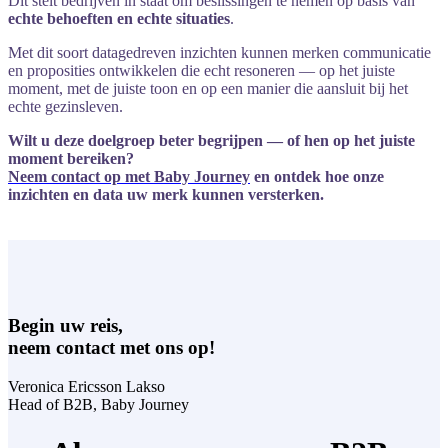
Dit
stelt
bedrijven
in
staat
om
beslissingen
te
nemen
op
basis
van
echte
behoeften
en
echte
situaties
.
Met
dit
soort
datagedreven
inzichten
kunnen
merken
communicatie
en
proposities
ontwikkelen
die
echt
resoneren —
op
het
juiste
moment,
met
de
juiste
toon
en
op
een
manier
die
aansluit
bij
het
echte
gezinsleven.
Wilt
u
deze
doelgroep
beter
begrijpen —
of
hen
op
het
juiste
moment
bereiken?
Neem
contact
op
met
Baby
Journey
en
ontdek
hoe
onze
inzichten
en
data
uw
merk
kunnen
versterken.
Begin uw reis,
neem contact met ons op!
Veronica Ericsson Lakso
Head of B2B,
Baby Journey