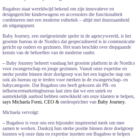
Bugaboo
staat
wereldwijd
bekend
om
zijn
innovatieve
en
designgerichte
kinderwagens
en
accessoires
die
functionaliteit
combineren
met
een
moderne
esthetiek –
altijd
met
duurzaamheid
als
uitgangspunt.
Baby
Journey,
een
snelgroeiende
speler
in
de
agencywereld,
is
het
grootste
bureau
in
de
Nordics
dat
gespecialiseerd
is
in
communicatie
gericht
op
ouders
en
gezinnen.
Het
team
beschikt
over
diepgaande
kennis
van
de
behoeften
van
de
moderne
ouder.
–
Baby
Journey
beheert
vandaag
het
grootste
platform
in
de
Nordics
voor
zwangerschap
en
jonge
gezinnen.
Vanuit
onze
expertise
en
sterke
positie
binnen
deze
doelgroep
was
het
een
logische
stap
om
ook
als
bureau
op
te
treden
voor
merken
in
de
zwangerschap-
en
babycategorie.
Dat
Bugaboo
ons
heeft
gekozen
als
PR-
en
influencermarketingbureau
laat
zien
dat
we
een
uniek
en
aantrekkelijk
aanbod
hebben
ontwikkeld
om
onze
klanten
te
helpen
,
says Michaela Forni, CEO &
medeoprichter
van
Baby Journey.
Michaela
vervolgt:
–
Bugaboo
is
voor
ons
een
bijzonder
inspirerend
merk
om
mee
samen
te
werken.
Dankzij
hun
sterke
positie
binnen
deze
doelgroep
kunnen
wij
onze
data
en
expertise
inzetten
om
Bugaboo
te
helpen