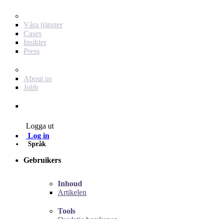
För dig som annonsör
Våra tjänster
Cases
Insikter
Press
Baby Journey
About us
Jobb
Contact
Logga ut
Log in
Språk
Gebruikers
Inhoud
Artikelen
Tools