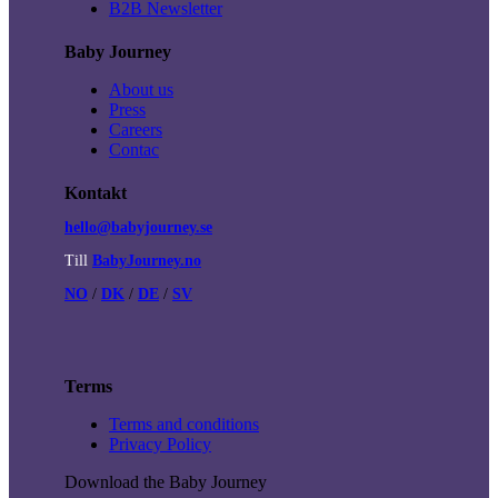
B2B Newsletter
Baby Journey
About us
Press
Careers
Contac
Kontakt
hello@babyjourney.se
Till
BabyJourney.no
NO
/
DK
/
DE
/
SV
Terms
Terms and conditions
Privacy Policy
Download the Baby Journey