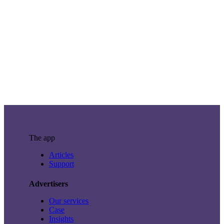
PR/Mailings
Evenementen
The app
Articles
Support
Advertisers
Our services
Case
Insights