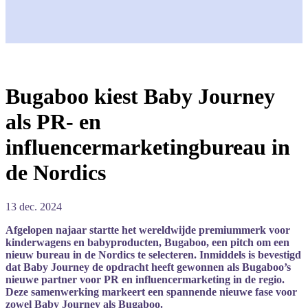
Bugaboo kiest Baby Journey
als PR- en
influencermarketingbureau in
de Nordics
13 dec. 2024
Afgelopen
najaar
startte
het
wereldwijde
premiummerk
voor
kinderwagens
en
babyproducten,
Bugaboo
,
een
pitch
om
een
nieuw
bureau
in
de
Nordics
te
selecteren.
Inmiddels
is
bevestigd
dat
Baby
Journey
de
opdracht
h
eeft
gewonnen
als
Bugaboo’s
nieuwe
partner
voor
PR
en
influencermarketing
in
de
regio.
Deze
samenwerking
markeert
een
spannende
nieuwe
fase
voor
zowel
Baby
Journey
als
Bugaboo.