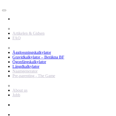
Användare
Innehåll
Artikelen & Gidsen
FAQ
Verktyg
Ägglossningskalkylator
Gravidkalkylator – Beräkna BF
Ögonfärgskalkylator
Längdkalkylator
Naamgenerator
Pre-parenting - The Game
Baby Journey
About us
Jobb
Support
Annonsör