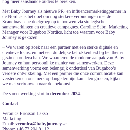
nog
meer
aanstaande
ouders
te
bereiken.
Met
Baby
Journey
als
nieuwe
PR-
en
influencermarketingpartner
in
de
Nordics
is
het
doel
om
nog
sterkere
verbindingen
met
de
Scandinavische
doelgroep
op
te
bouwen
via
strategische
samenwerkingen
en
creatieve
campagnes. Caroline Sabri, Marketing
Manager voor Bugaboo Nordics, licht toe waarom voor Baby
Journey is gekozen:
–
We
waren
op
zoek
naar
een
partner
met
een
sterke
digitale
en
creatieve
focus,
en
met
een
duidelijke
betrokkenheid
bij
het
thema
gezin
en
ouderschap.
We
waarderen
de
moderne
aanpak
van
Baby
Journey
en
hun
persoonlijke
manier
van
samenwerken.
Deze
samenwerking
vormt
een
belangrijk
onderdeel
van
Bugaboo’s
verdere
ontwikkeling.
Met
een
partner
die
onze
communicatie
kan
versterken
en
ons
merk
op
lange
termijn
kan
laten
groeien,
kijken
we
met
vertrouwen
naar
de
toekomst.
De
samenwerking
start
in
december
2024
.
Contact
Veronica
Ericsson
Lakso
Marketing
Email:
veronica@
babyjourney.
se
Phone: +
46
73
204
81
12