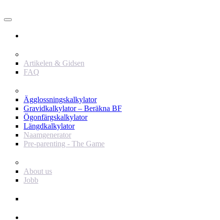
Användare
Innehåll
Artikelen & Gidsen
FAQ
Verktyg
Ägglossningskalkylator
Gravidkalkylator – Beräkna BF
Ögonfärgskalkylator
Längdkalkylator
Naamgenerator
Pre-parenting - The Game
Baby Journey
About us
Jobb
Support
Annonsör