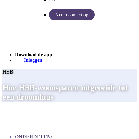
Neem contact op
Inzichten van Baby Journey
Case - Apohem
Download de app
Inloggen
HSB
Hoe HSB-woonsparen uitgroeide tot
een droomhuis
ONDERDELEN: