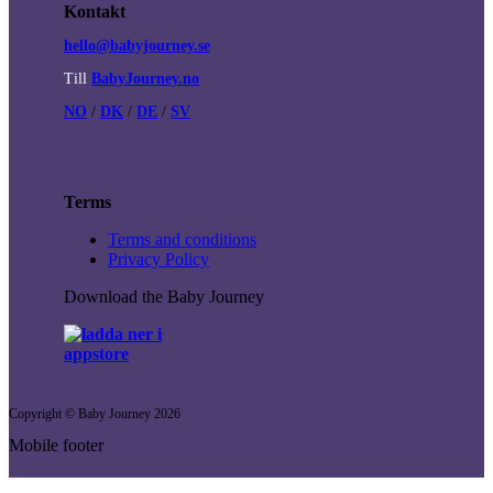
Kontakt
hello@babyjourney.se
Till
BabyJourney.no
NO
/
DK
/
DE
/
SV
Terms
Terms and conditions
Privacy Policy
Download the Baby Journey
Copyright © Baby Journey
2026
Mobile footer