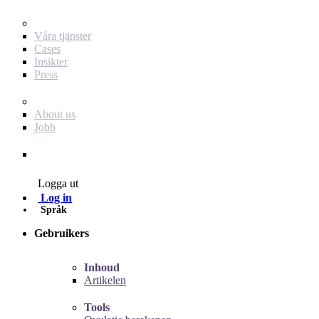
För dig som annonsör
Våra tjänster
Cases
Insikter
Press
Baby Journey
About us
Jobb
Contact
Logga ut
Log in
Språk
Gebruikers
Inhoud
Artikelen
Tools