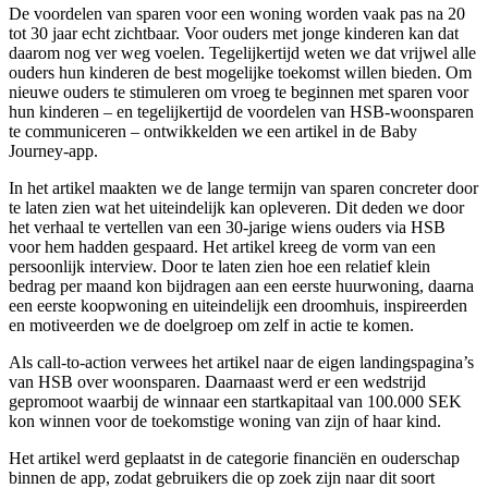
De voordelen van sparen voor een woning worden vaak pas na 20
tot 30 jaar echt zichtbaar. Voor ouders met jonge kinderen kan dat
daarom nog ver weg voelen. Tegelijkertijd weten we dat vrijwel alle
ouders hun kinderen de best mogelijke toekomst willen bieden. Om
nieuwe ouders te stimuleren om vroeg te beginnen met sparen voor
hun kinderen – en tegelijkertijd de voordelen van HSB-woonsparen
te communiceren – ontwikkelden we een artikel in de Baby
Journey-app.
In het artikel maakten we de lange termijn van sparen concreter door
te laten zien wat het uiteindelijk kan opleveren. Dit deden we door
het verhaal te vertellen van een 30-jarige wiens ouders via HSB
voor hem hadden gespaard. Het artikel kreeg de vorm van een
persoonlijk interview. Door te laten zien hoe een relatief klein
bedrag per maand kon bijdragen aan een eerste huurwoning, daarna
een eerste koopwoning en uiteindelijk een droomhuis, inspireerden
en motiveerden we de doelgroep om zelf in actie te komen.
Als call-to-action verwees het artikel naar de eigen landingspagina’s
van HSB over woonsparen. Daarnaast werd er een wedstrijd
gepromoot waarbij de winnaar een startkapitaal van 100.000 SEK
kon winnen voor de toekomstige woning van zijn of haar kind.
Het artikel werd geplaatst in de categorie financiën en ouderschap
binnen de app, zodat gebruikers die op zoek zijn naar dit soort