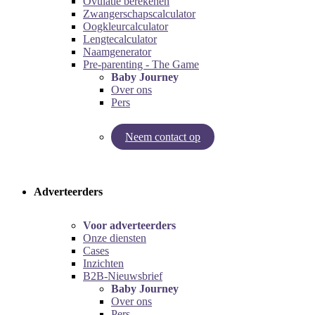
Ovulatie berekenen
Zwangerschapscalculator
Oogkleurcalculator
Lengtecalculator
Naamgenerator
Pre-parenting - The Game
Baby Journey
Over ons
Pers
Neem contact op
Try our pregnancy calculator!
Try the pre-parenting game!
Adverteerders
Voor adverteerders
Onze diensten
Cases
Inzichten
B2B-Nieuwsbrief
Baby Journey
Over ons
Pers