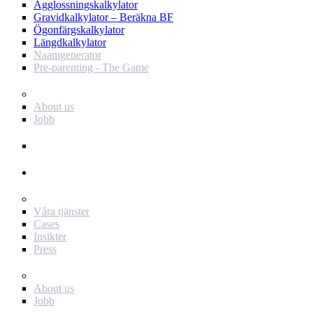
Ägglossningskalkylator
Gravidkalkylator – Beräkna BF
Ögonfärgskalkylator
Längdkalkylator
Naamgenerator
Pre-parenting - The Game
Baby Journey
About us
Jobb
Support
Annonsör
För dig som annonsör
Våra tjänster
Cases
Insikter
Press
Baby Journey
About us
Jobb