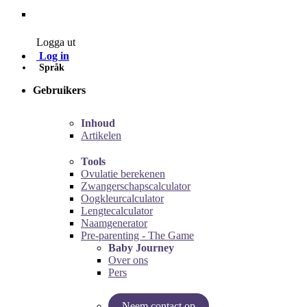
Contact
Logga ut
Log in
Språk
Gebruikers
Inhoud
Artikelen
Tools
Ovulatie berekenen
Zwangerschapscalculator
Oogkleurcalculator
Lengtecalculator
Naamgenerator
Pre-parenting - The Game
Baby Journey
Over ons
Pers
Neem contact op